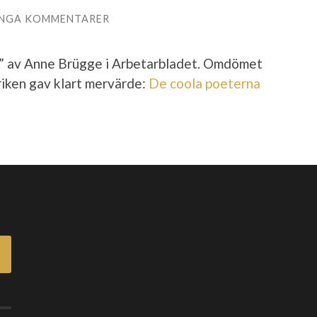
INGA KOMMENTARER
r” av Anne Brügge i Arbetarbladet. Omdömet
riken gav klart mervärde:
De coola poeterna