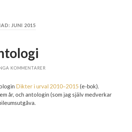
AD:
JUNI 2015
ntologi
INGA KOMMENTARER
tologin
Dikter i urval 2010–2015
(e-bok).
fem år, och antologin (som jag själv medverkar
ubileumsutgåva.