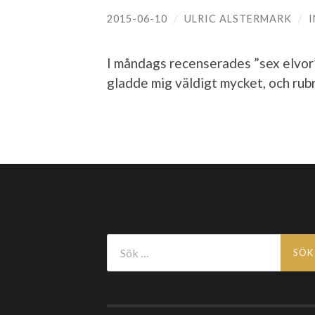
2015-06-10
/
ULRIC ALSTERMARK
/
I måndags recenserades ”sex elvo
gladde mig väldigt mycket, och rub
Sök
efter: