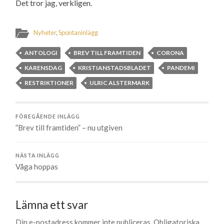
Det tror jag, verkligen.
Nyheter
,
Spontaninlägg
ANTOLOGI
BREV TILL FRAMTIDEN
CORONA
KARENSDAG
KRISTIANSTADSBLADET
PANDEMI
RESTRIKTIONER
ULRIC ALSTERMARK
FÖREGÅENDE INLÄGG
”Brev till framtiden” – nu utgiven
NÄSTA INLÄGG
Våga hoppas
Lämna ett svar
Din e-postadress kommer inte publiceras.
Obligatoriska