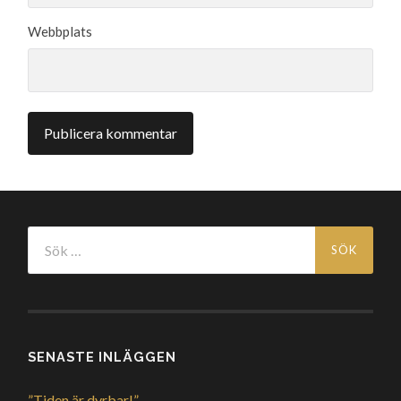
Webbplats
Sök
efter:
SENASTE INLÄGGEN
”Tiden är dyrbar!”