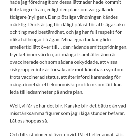
hade jag föredragit om dessa lättnader hade kommit
liiite längre fram, enligt den plan som var gällande
tidigare (nyligen). Den plötsliga vändningen kändes
märklig. Dock är jag för dåligt påläst för att säga saker
och ting med bestämdhet, och jag har full respekt för
olika hållningar i frågan. Mina egna tankar glider
emellertid lätt över till … den rådande smittspridningen,
trycket inom vården, att många i samhället ännu är
ovaccinerade och som sådana oskyddade, att vissa
riskgrupper inte är försäkrade mot kännbara symtom
trots vaccinerad status, att återinförd karensdag för
många innebär ett ekonomiskt problem som lätt kan
leda till ledsamheter på andra plan.
Well, vi får se hur det blir. Kanske blir det bättre än vad
misstänksamma figurer som jag i låga stunder befarar.
Låt oss hoppas så.
Och till sist vinner vi över covid. På ett eller annat sätt.