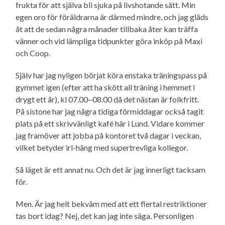
frukta för att själva bli sjuka på livshotande sätt. Min
egen oro för föräldrarna är därmed mindre, och jag gläds
åt att de sedan några månader tillbaka åter kan träffa
vänner och vid lämpliga tidpunkter göra inköp på Maxi
och Coop.
Själv har jag nyligen börjat köra enstaka träningspass på
gymmet igen (efter att ha skött all träning i hemmet i
drygt ett år), kl 07.00‒08.00 då det nästan är folkfritt.
På sistone har jag några tidiga förmiddagar också tagit
plats på ett skrivvänligt kafé här i Lund. Vidare kommer
jag framöver att jobba på kontoret två dagar i veckan,
vilket betyder irl-häng med supertrevliga kollegor.
Så läget är ett annat nu. Och det är jag innerligt tacksam
för.
Men. Är jag helt bekväm med att ett flertal restriktioner
tas bort idag? Nej, det kan jag inte säga. Personligen