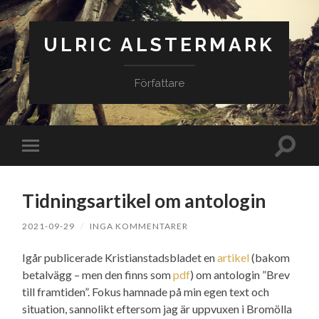
ULRIC ALSTERMARK
Författare
Slå
Slå
på/av
på/av
sökfäl
mobilmeny
Tidningsartikel om antologin
2021-09-29
/
INGA KOMMENTARER
Igår publicerade Kristianstadsbladet en
artikel
(bakom
betalvägg – men den finns som
pdf
) om antologin ”Brev
till framtiden”. Fokus hamnade på min egen text och
situation, sannolikt eftersom jag är uppvuxen i Bromölla