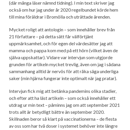
(där många läser nämnd tidning). I min text skriver jag
också om hur jag under år 2020 regelbundet körde hem
till mina föräldrar i Bromölla och uträttade ärenden.
Mycket roligt att antologin – som innehåller brev från
21 författare – på detta sätt får välförtjänt
uppmärksamhet, och för egen del värdesätter jag att
mamma och pappa kom med på ett hörn (vilket även de
själva uppskattar). Vidare var intervjun som utgjorde
grunden för artikeln mycket trevlig, även om jag i sådana
sammanhang alltid är nervös för att råka säga underliga
saker (min hjärna fungerar inte optimalt när jag pratar).
Intervjun fick mig att betänka pandemins olika stadier,
och efter att ha läst artikeln – som också innehåller ett
utdrag ur min text – påminns jag om att september 2021
trots allt är betydligt bättre än september 2020.
Skillnaden beror så klart på vaccinationerna – de flesta
av oss som har två doser i systemet behöver inte längre