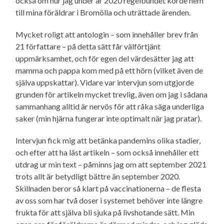
också om hur jag under år 2020 regelbundet körde hem
till mina föräldrar i Bromölla och uträttade ärenden.
Mycket roligt att antologin – som innehåller brev från
21 författare – på detta sätt får välförtjänt
uppmärksamhet, och för egen del värdesätter jag att
mamma och pappa kom med på ett hörn (vilket även de
själva uppskattar). Vidare var intervjun som utgjorde
grunden för artikeln mycket trevlig, även om jag i sådana
sammanhang alltid är nervös för att råka säga underliga
saker (min hjärna fungerar inte optimalt när jag pratar).
Intervjun fick mig att betänka pandemins olika stadier,
och efter att ha läst artikeln – som också innehåller ett
utdrag ur min text – påminns jag om att september 2021
trots allt är betydligt bättre än september 2020.
Skillnaden beror så klart på vaccinationerna – de flesta
av oss som har två doser i systemet behöver inte längre
frukta för att själva bli sjuka på livshotande sätt. Min