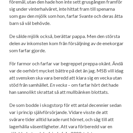
föremål, utan den hade hon inte sett grusgången framför
sig under vinter­halvåret, inte hittat fram till spenarna
som gav den mjölk som hon, farfar Svante och deras åtta
barn så väl behövde.
De sålde mjölk också, berättar pappa. Men den största
delen av inkomsten kom från försäljning av de enekorgar
som farfar gjorde.
För farmor och farfar var begreppet preppa okänt. Ändå
var de oerhört mycket bättre på det än jag. MSB vill idag
att svensken ska vara beredd att klara sig en vecka utan
stöd från samhället.
En vecka
– om farfar hört det hade
han sannolikt skrattat så att mullbänken blottats.
De som bodde i skogstorp för ett antal decennier sedan
var i princip själv­försörjande. Vidare visste de att
svårare tider alltid lurade runt hörnet, och såg till att
lagerhålla väsentligheter. Att vara förberedd var en