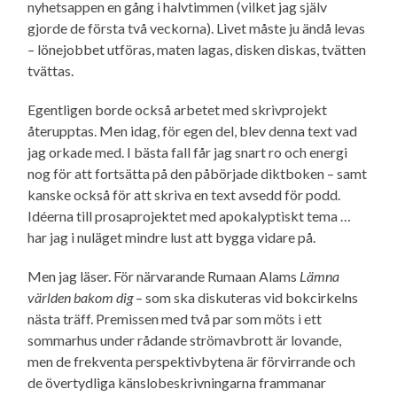
nyhetsappen en gång i halvtimmen (vilket jag själv
gjorde de första två veckorna). Livet måste ju ändå levas
– lönejobbet utföras, maten lagas, disken diskas, tvätten
tvättas.
Egentligen borde också arbetet med skrivprojekt
återupptas. Men idag, för egen del, blev denna text vad
jag orkade med. I bästa fall får jag snart ro och energi
nog för att fortsätta på den påbörjade diktboken – samt
kanske också för att skriva en text avsedd för podd.
Idéerna till prosaprojektet med apokalyptiskt tema …
har jag i nuläget mindre lust att bygga vidare på.
Men jag läser. För närvarande Rumaan Alams
Lämna
världen bakom dig
– som ska diskuteras vid bokcirkelns
nästa träff. Premissen med två par som möts i ett
sommarhus under rådande strömavbrott är lovande,
men de frekventa perspektiv­bytena är förvirrande och
de övertydliga känslo­beskrivningarna frammanar