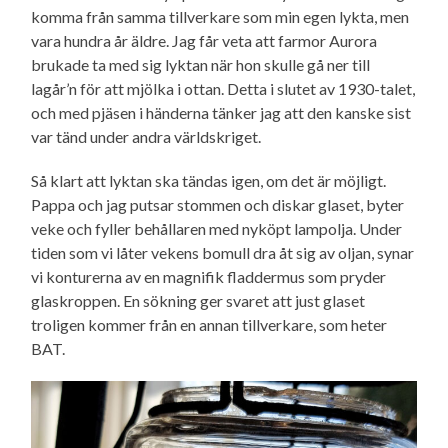
komma från samma tillverkare som min egen lykta, men
vara hundra år äldre. Jag får veta att farmor Aurora
brukade ta med sig lyktan när hon skulle gå ner till
lagår’n för att mjölka i ottan. Detta i slutet av 1930-talet,
och med pjäsen i händerna tänker jag att den kanske sist
var tänd under andra världskriget.
Så klart att lyktan ska tändas igen, om det är möjligt.
Pappa och jag putsar stommen och diskar glaset, byter
veke och fyller behållaren med nyköpt lampolja. Under
tiden som vi låter vekens bomull dra åt sig av oljan, synar
vi konturerna av en magnifik fladdermus som pryder
glaskroppen. En sökning ger svaret att just glaset
troligen kommer från en annan tillverkare, som heter
BAT.