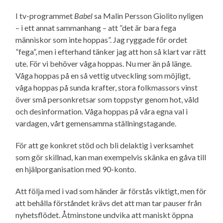
I tv-programmet
Babel
sa Malin Persson Giolito nyligen
– i ett annat sammanhang – att ”det är bara fega
människor som inte hoppas”. Jag ryggade för ordet
”fega”, men i efterhand tänker jag att hon så klart var rätt
ute. För vi behöver våga hoppas. Nu mer än på länge.
Våga hoppas på en så vettig utveckling som möjligt,
våga hoppas på sunda krafter, stora folkmassors vinst
över små person­kretsar som toppstyr genom hot, våld
och desinformation. Våga hoppas på våra egna val i
vardagen, vårt gemensamma ställningstagande.
För att ge konkret stöd och bli delaktig i verksamhet
som gör skillnad, kan man exempelvis skänka en gåva till
en hjälporganisation med 90-konto.
Att följa med i vad som händer är förstås viktigt, men för
att behålla förståndet krävs det att man tar pauser från
nyhets­flödet. Åtminstone undvika att maniskt öppna