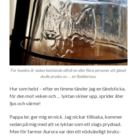
För hundra år sedan bestämde alltså en eller flera personer att glaset
skulle prydas av … en fladdermus.
Hur som helst – efter en timme tänder jag en tändsticka,
för den mot veken och … lyktan skiner upp, sprider åter
ljus och värme!
Pappa ler, ger mig en nick. Jag nickar tillbaka, kommer
sedan på mig med att se lyktan som ett slags prydnad.
Men för farmor Aurora var den ett nödvändigt bruks­