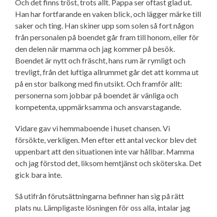
Och det finns tröst, trots allt. Pappa ser oftast glad ut.
Han har fortfarande en vaken blick, och lägger märke till
saker och ting. Han skiner upp som solen så fort någon
från personalen på boendet går fram till honom, eller för
den delen när mamma och jag kommer på besök.
Boendet är nytt och fräscht, hans rum är rymligt och
trevligt, från det luftiga allrummet går det att komma ut
på en stor balkong med fin utsikt. Och framför allt:
personerna som jobbar på boendet är vänliga och
kompetenta, uppmärksamma och ansvarstagande.
Vidare gav vi hemmaboende i huset chansen. Vi
försökte, verkligen. Men efter ett antal veckor blev det
uppenbart att den situationen inte var hållbar. Mamma
och jag förstod det, liksom hemtjänst och sköterska. Det
gick bara inte.
Så utifrån förutsättningarna befinner han sig på rätt
plats nu. Lämpligaste lösningen för oss alla, intalar jag