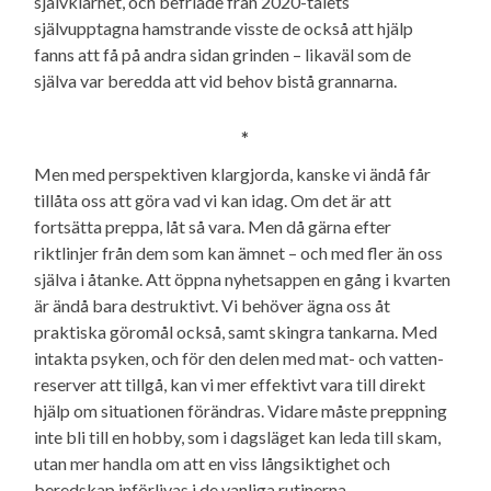
självklarhet, och befriade från 2020-talets
självupptagna hamstrande visste de också att hjälp
fanns att få på andra sidan grinden – likaväl som de
själva var beredda att vid behov bistå grannarna.
*
Men med perspektiven klargjorda, kanske vi ändå får
tillåta oss att göra vad vi kan idag. Om det är att
fortsätta preppa, låt så vara. Men då gärna efter
riktlinjer från dem som kan ämnet – och med fler än oss
själva i åtanke. Att öppna nyhetsappen en gång i kvarten
är ändå bara destruktivt. Vi behöver ägna oss åt
praktiska göromål också, samt skingra tankarna. Med
intakta psyken, och för den delen med mat- och vatten­
reserver att tillgå, kan vi mer effektivt vara till direkt
hjälp om situationen förändras. Vidare måste preppning
inte bli till en hobby, som i dagsläget kan leda till skam,
utan mer handla om att en viss långsiktighet och
beredskap införlivas i de vanliga rutinerna.