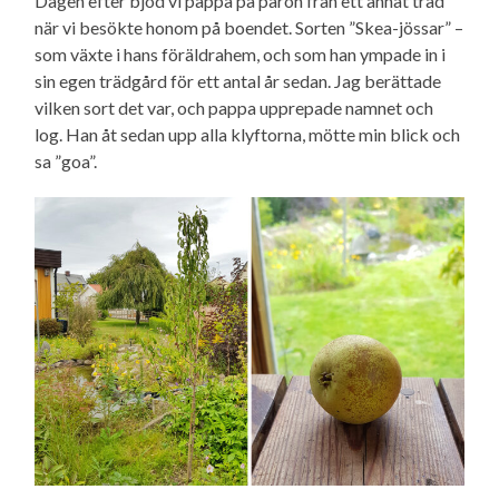
Dagen efter bjöd vi pappa på päron från ett annat träd
när vi besökte honom på boendet. Sorten ”Skea-jössar” –
som växte i hans föräldrahem, och som han ympade in i
sin egen trädgård för ett antal år sedan. Jag berättade
vilken sort det var, och pappa upprepade namnet och
log. Han åt sedan upp alla klyftorna, mötte min blick och
sa ”goa”.