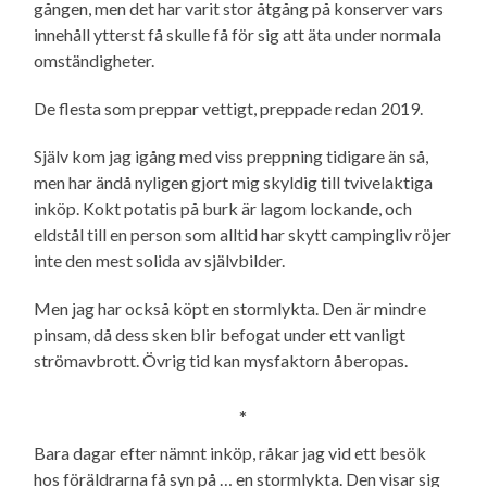
gången, men det har varit stor åtgång på konserver vars
innehåll ytterst få skulle få för sig att äta under normala
omständigheter.
De flesta som preppar vettigt, preppade redan 2019.
Själv kom jag igång med viss preppning tidigare än så,
men har ändå nyligen gjort mig skyldig till tvivelaktiga
inköp. Kokt potatis på burk är lagom lockande, och
eldstål till en person som alltid har skytt campingliv röjer
inte den mest solida av självbilder.
Men jag har också köpt en stormlykta. Den är mindre
pinsam, då dess sken blir befogat under ett vanligt
strömavbrott. Övrig tid kan mysfaktorn åberopas.
*
Bara dagar efter nämnt inköp, råkar jag vid ett besök
hos föräldrarna få syn på … en stormlykta. Den visar sig