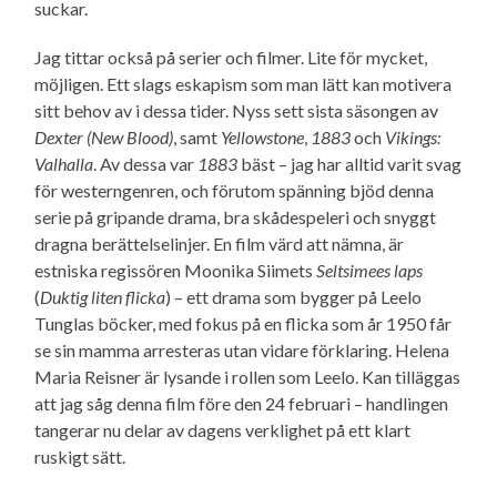
suckar.
Jag tittar också på serier och filmer. Lite för mycket,
möjligen. Ett slags eskapism som man lätt kan motivera
sitt behov av i dessa tider. Nyss sett sista säsongen av
Dexter (New Blood)
, samt
Yellowstone
,
1883
och
Vikings:
Valhalla
. Av dessa var
1883
bäst – jag har alltid varit svag
för westerngenren, och förutom spänning bjöd denna
serie på gripande drama, bra skådespeleri och snyggt
dragna berättelse­linjer. En film värd att nämna, är
estniska regissören Moonika Siimets
Seltsimees laps
(
Duktig liten flicka
) – ett drama som bygger på Leelo
Tunglas böcker, med fokus på en flicka som år 1950 får
se sin mamma arresteras utan vidare förklaring. Helena
Maria Reisner är lysande i rollen som Leelo. Kan tilläggas
att jag såg denna film före den 24 februari – handlingen
tangerar nu delar av dagens verklighet på ett klart
ruskigt sätt.