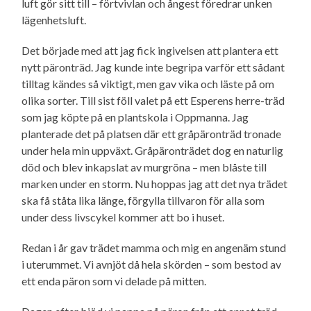
luft gör sitt till – förtvivlan och ångest föredrar unken
lägenhetsluft.
Det började med att jag fick ingivelsen att plantera ett
nytt päronträd. Jag kunde inte begripa varför ett sådant
tilltag kändes så viktigt, men gav vika och läste på om
olika sorter. Till sist föll valet på ett Esperens herre-träd
som jag köpte på en plantskola i Oppmanna. Jag
planterade det på platsen där ett gråpäronträd tronade
under hela min uppväxt. Gråpäronträdet dog en naturlig
död och blev inkapslat av murgröna – men blåste till
marken under en storm. Nu hoppas jag att det nya trädet
ska få ståta lika länge, förgylla tillvaron för alla som
under dess livscykel kommer att bo i huset.
Redan i år gav trädet mamma och mig en angenäm stund
i uterummet. Vi avnjöt då hela skörden – som bestod av
ett enda päron som vi delade på mitten.