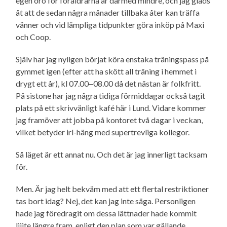
egen oro för föräldrarna är därmed mindre, och jag gläds
åt att de sedan några månader tillbaka åter kan träffa
vänner och vid lämpliga tidpunkter göra inköp på Maxi
och Coop.
Själv har jag nyligen börjat köra enstaka träningspass på
gymmet igen (efter att ha skött all träning i hemmet i
drygt ett år), kl 07.00‒08.00 då det nästan är folkfritt.
På sistone har jag några tidiga förmiddagar också tagit
plats på ett skrivvänligt kafé här i Lund. Vidare kommer
jag framöver att jobba på kontoret två dagar i veckan,
vilket betyder irl-häng med supertrevliga kollegor.
Så läget är ett annat nu. Och det är jag innerligt tacksam
för.
Men. Är jag helt bekväm med att ett flertal restriktioner
tas bort idag? Nej, det kan jag inte säga. Personligen
hade jag föredragit om dessa lättnader hade kommit
liiite längre fram, enligt den plan som var gällande