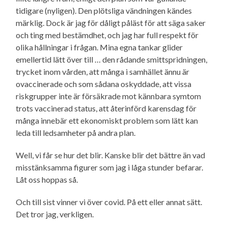
tidigare (nyligen). Den plötsliga vändningen kändes
märklig. Dock är jag för dåligt påläst för att säga saker
och ting med bestämdhet, och jag har full respekt för
olika hållningar i frågan. Mina egna tankar glider
emellertid lätt över till … den rådande smittspridningen,
trycket inom vården, att många i samhället ännu är
ovaccinerade och som sådana oskyddade, att vissa
riskgrupper inte är försäkrade mot kännbara symtom
trots vaccinerad status, att återinförd karensdag för
många innebär ett ekonomiskt problem som lätt kan
leda till ledsamheter på andra plan.
Well, vi får se hur det blir. Kanske blir det bättre än vad
misstänksamma figurer som jag i låga stunder befarar.
Låt oss hoppas så.
Och till sist vinner vi över covid. På ett eller annat sätt.
Det tror jag, verkligen.