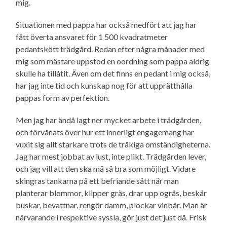
mig.
Situationen med pappa har också medfört att jag har
fått överta ansvaret för 1 500 kvadratmeter
pedantskött trädgård. Redan efter några månader med
mig som mästare uppstod en oordning som pappa aldrig
skulle ha tillåtit. Även om det finns en pedant i mig också,
har jag inte tid och kunskap nog för att upprätthålla
pappas form av perfektion.
Men jag har ändå lagt ner mycket arbete i trädgården,
och förvånats över hur ett innerligt engagemang har
vuxit sig allt starkare trots de tråkiga omständig­heterna.
Jag har mest jobbat av lust, inte plikt. Trädgården lever,
och jag vill att den ska må så bra som möjligt. Vidare
skingras tankarna på ett befriande sätt när man
planterar blommor, klipper gräs, drar upp ogräs, beskär
buskar, bevattnar, rengör damm, plockar vinbär. Man är
närvarande i respektive syssla, gör just det just då. Frisk