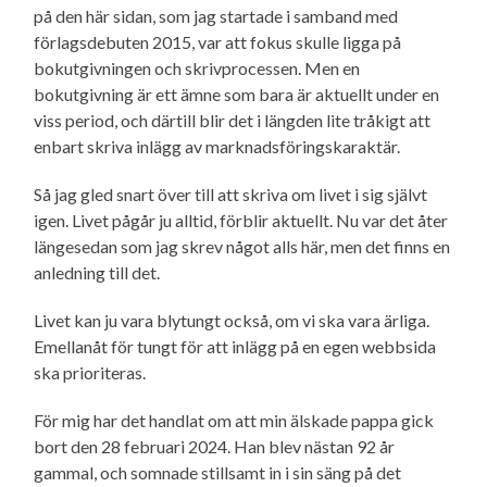
på den här sidan, som jag startade i samband med
förlagsdebuten 2015, var att fokus skulle ligga på
bokutgivningen och skrivprocessen. Men en
bokutgivning är ett ämne som bara är aktuellt under en
viss period, och därtill blir det i längden lite tråkigt att
enbart skriva inlägg av marknads­förings­karaktär.
Så jag gled snart över till att skriva om livet i sig självt
igen. Livet pågår ju alltid, förblir aktuellt. Nu var det åter
längesedan som jag skrev något alls här, men det finns en
anledning till det.
Livet kan ju vara blytungt också, om vi ska vara ärliga.
Emellanåt för tungt för att inlägg på en egen webbsida
ska prioriteras.
För mig har det handlat om att min älskade pappa gick
bort den 28 februari 2024. Han blev nästan 92 år
gammal, och somnade stillsamt in i sin säng på det