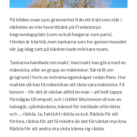
På bilden ovan syns grenverket från ett träd som står i
närheten av min favoritbänk på Fredentorps
begravnings­plats (som också fungerar som park).
Himlen är klarblå, men tankarna som for genom huvudet
när jag idag satt på bänken hade mörkare nyans.
Tankarna handlade om makt. Vad makt kan göra med en
människa, eller en grupp av människor. Särskilt om
grogrund i form av extrema egenskaper redan finns. Hur
makten då kan få människan att sluta vara människa. Få
honom – för det är nästan alltid en man – att helt tappa
förmågan till empati, och i stället låta honom drivas av
habegär, självhävdelse, hämnd för inbillade oförrätter
och … rädsla. Ja, faktiskt rädsla också. Rädsla för att
förlora, rädsla för att få mindre än det förväntat myckna.
Rädsla för att andra ska sluta känna sig rädda.