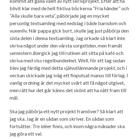
kommit att gälla valet av nytt skrivprojekt. Efter att ha
blivit klar med de helt fiktiva böckerna ”Fria händer” och
”Alla skulle bara veta”, påbörjade jag en mycket
personlig textsamling med nedslag i både barndom och
vuxenliv. När pappa gick bort, skulle jag just påbörja den
sista delen i denna textsamling. Jag orkade så klart inte
skriva något under den värsta sorgetiden, men framåt
semestern återgick jag till rutinen att sitta på kafé och
skriva med viss regelbundenhet. Well, för ett tag sedan
blev jag färdig med detta själv­utlämnande projekt, och i
veckan skickade jag iväg ett finputsat manus till förlag. I
vanlig ordning är det mycket svårt att få något utgivet,
men rätt hur det går känns det skönt att ha nått fram till
mål.
Ska jag påbörja ett nytt projekt framöver? Så klart att
jag ska. Jag är en sådan som skriver. En sådan som
fortsätter. Tre idéer finns, och inom några månader ska
jag göra ett val.