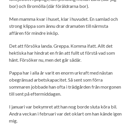
bor) och Bromölla (där föräldrarna bor).
Men mamma kvar i huset, klar i huvudet. En samlad och
strong klippa som ännu drar dramaten till närmsta
affären för mindre inköp.
Det att försöka landa. Greppa. Komma ifatt. Allt det
hektiska har hindrat en från att fullt ut förstå vad som
hänt. Försöker nu, men det går sådär.
Pappa har i alla år varit en enorm urkraft med nästan
obegränsad arbetskapacitet. Så sent som förra
sommaren jobbade han ofta i trädgården från morgonen
till sent på eftermiddagen.
I januari var bekymret att han nog borde sluta köra bil.
Andra veckan i februari var det oklart om han kände igen
mig.