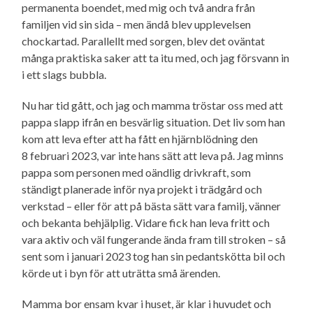
permanenta boendet, med mig och två andra från
familjen vid sin sida – men ändå blev upplevelsen
chockartad. Parallellt med sorgen, blev det oväntat
många praktiska saker att ta itu med, och jag försvann in
i ett slags bubbla.
Nu har tid gått, och jag och mamma tröstar oss med att
pappa slapp ifrån en besvärlig situation. Det liv som han
kom att leva efter att ha fått en hjärnblödning den
8 februari 2023, var inte hans sätt att leva på. Jag minns
pappa som personen med oändlig drivkraft, som
ständigt planerade inför nya projekt i trädgård och
verkstad – eller för att på bästa sätt vara familj, vänner
och bekanta behjälplig. Vidare fick han leva fritt och
vara aktiv och väl fungerande ända fram till stroken – så
sent som i januari 2023 tog han sin pedantskötta bil och
körde ut i byn för att uträtta små ärenden.
Mamma bor ensam kvar i huset, är klar i huvudet och