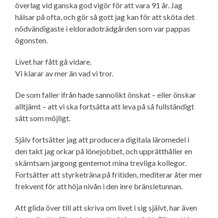
överlag vid ganska god vigör för att vara 91 år. Jag
hälsar på ofta, och gör så gott jag kan för att sköta det
nödvändigaste i eldorado­trädgården som var pappas
ögonsten.
Livet har fått gå vidare.
Vi klarar av mer än vad vi tror.
De som faller ifrån hade sannolikt önskat – eller önskar
alltjämt – att vi ska fortsätta att leva på så fullständigt
sätt som möjligt.
Själv fortsätter jag att producera digitala läromedel i
den takt jag orkar på lönejobbet, och upprätthåller en
skämtsam jargong gentemot mina trevliga kollegor.
Fortsätter att styrketräna på fritiden, mediterar åter mer
frekvent för att höja nivån i den inre bränsletunnan.
Att glida över till att skriva om livet i sig självt, har även