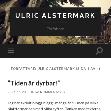
ULRIC ALSTERMARK
Författare
Slå
Slå
på/av
på/av
sökfäl
mobilmeny
FÖRFATTARE:
ULRIC ALSTERMARK
(SIDA 1 AV 4)
”Tiden är dyrbar!”
2024-11-24
/
INGA KOMMENTARER
Jag har skrivit blogginlägg i många år nu, men på olika
plattformar och med olika syften. Tanken med texterna