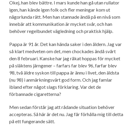
Okej, han blev bättre. I mars kunde han gå utan rullator
igen, han kände igen folk och fler meningar kom ut
någorlunda rätt. Men han stannade ändå på en nivå som
innebär att kommunikation är mycket svår, och han
behöver regelbundet vägledning och praktisk hjälp.
Pappa är 91 år. Det kan hända saker i den åldern. Jag var
så klart medveten om det, men chockades ändå svårt
den 8 februari. Kanske har jag råkat hoppas för mycket
på släktens järngener – farfars far blev 96, farfar blev
98, två äldre syskon till pappa är ännu i livet, den äldsta
(nu 98) i anmärkningsvärt god form. Och jag famlar
ibland efter något slags förklaring. Var det de
förbannade cigaretterna?
Men sedan förstår jag att rådande situation behöver
accepteras. Så här är det nu. Jag får förhålla mig till detta
på ett fungerande sätt.