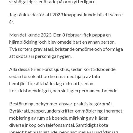
skyhöga elpriser ökade på oron ytterligare.
Jag tänkte därför att 2023 knappast kunde bli ett sämre
år.
Men det kunde 2023. Den 8 februari fick pappa en
hjärnblödning, och blev omedelbart en annan person.
Två sorters grav afasi, bristande omdöme och oförmåga
att sköta sin personliga hygien.
Alla dessa turer. Först sjukhus, sedan korttidsboende,
sedan försök att bo hemma med hjälp av täta
hemtjänstbesök både dag och natt, sedan
korttidsboende igen, och slutligen permanent boende.
Bestörtning, bekymmer, ansvar, praktiska göromål.
Byråkrati, papper, underskrifter, ommöblering i hemmet,
möblering av rum på boende, märkning av kläder,
diverse inköp och telefonsamtal. Samtidigt sköta
lönejobbet hjälpligt, idel pendling mellan Lund (där jag