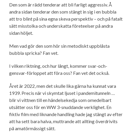
Den som är rädd tenderar att bli farligt aggressiv. Å
andra sidan tenderar den som stängt in sig i en bubbla
att tro blint på sina egna skeva perspektiv – och på fatalt
sätt misstolka och underskatta företeelser på andra
sidan höljet.
Men vad gör den som hör sin metodiskt uppblåsta
bubbla spricka? Fan vet.
I vilken riktning, och hur långt, kommer svar-och-
gensvar-förloppet att föra oss? Fan vet det också.
Året är 2022, men det skulle lika gärna ha kunnat vara
1939. Precis när vi skymtat ljuset i pandemi­tunneln …
blir vi vittnen till en händelsekedja som omedelbart
utsätter oss för en WW 3-snuddande verklighet. En
fiktiv film med liknande handling hade jag stängt av efter
att ha sett bara halva, muttrande att allting överdrivits
på amatörmässigt sätt.