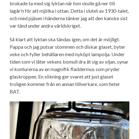
brukade ta med sig lyktan när hon skulle gå ner till
lagår’n för att mjölka i ottan. Detta i slutet av 1930-talet,
och med pjäsen i händerna tänker jag att den kanske sist
var tänd under andra världskriget.
Så klart att lyktan ska tändas igen, om det är möjligt.
Pappa och jag putsar stommen och diskar glaset, byter
veke och fyller behållaren med nyköpt lampolja. Under
tiden som vi låter vekens bomull dra åt sig av oljan, synar
vi konturerna av en magnifik fladdermus som pryder
glaskroppen. En sökning ger svaret att just glaset
troligen kommer från en annan tillverkare, som heter
BAT.