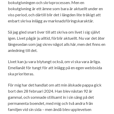
bokutgivningen och skrivprocessen. Men en
bokutgivning är ett ämne som bara är aktuellt under en
viss period, och därtill blir det i längden lite tråkigt att
enbart skriva inlägg av marknads­förings­karaktär.
Så jag gled snart över till att skriva om livet i sig självt
igen. Livet pågår ju alltid, förblir aktuellt. Nu var det åter
längesedan som jag skrev något alls här, men det finns en
anledning till det.
Livet kan ju vara blytungt också, om vi ska vara ärliga.
Emellanåt för tungt för att inlägg på en egen webbsida
ska prioriteras.
För mig har det handlat om att min älskade pappa gick
bort den 28 februari 2024. Han blev nästan 92 år
gammal, och somnade stillsamt in i sin säng på det
permanenta boendet, med mig och två andra från
familjen vid sin sida – men ändå blev upplevelsen