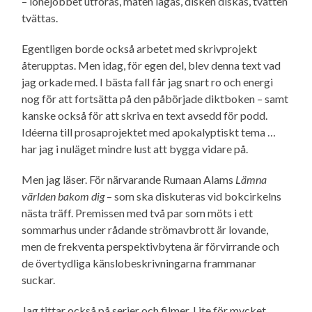
– lönejobbet utföras, maten lagas, disken diskas, tvätten
tvättas.
Egentligen borde också arbetet med skrivprojekt
återupptas. Men idag, för egen del, blev denna text vad
jag orkade med. I bästa fall får jag snart ro och energi
nog för att fortsätta på den påbörjade diktboken – samt
kanske också för att skriva en text avsedd för podd.
Idéerna till prosaprojektet med apokalyptiskt tema …
har jag i nuläget mindre lust att bygga vidare på.
Men jag läser. För närvarande Rumaan Alams
Lämna
världen bakom dig
– som ska diskuteras vid bokcirkelns
nästa träff. Premissen med två par som möts i ett
sommarhus under rådande strömavbrott är lovande,
men de frekventa perspektiv­bytena är förvirrande och
de övertydliga känslo­beskrivningarna frammanar
suckar.
Jag tittar också på serier och filmer. Lite för mycket,