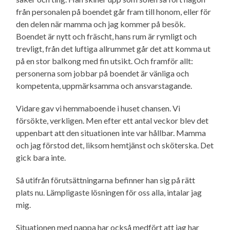
från personalen på boendet går fram till honom, eller för
den delen när mamma och jag kommer på besök.
Boendet är nytt och fräscht, hans rum är rymligt och
trevligt, från det luftiga allrummet går det att komma ut
på en stor balkong med fin utsikt. Och framför allt:
personerna som jobbar på boendet är vänliga och
kompetenta, uppmärksamma och ansvarstagande.
Vidare gav vi hemmaboende i huset chansen. Vi
försökte, verkligen. Men efter ett antal veckor blev det
uppenbart att den situationen inte var hållbar. Mamma
och jag förstod det, liksom hemtjänst och sköterska. Det
gick bara inte.
Så utifrån förutsättningarna befinner han sig på rätt
plats nu. Lämpligaste lösningen för oss alla, intalar jag
mig.
Situationen med pappa har också medfört att jag har