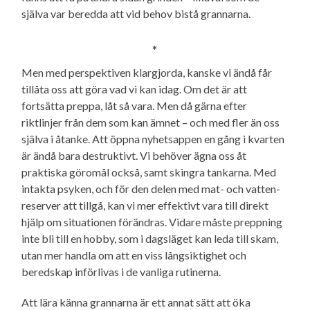
själva var beredda att vid behov bistå grannarna.
*
Men med perspektiven klargjorda, kanske vi ändå får
tillåta oss att göra vad vi kan idag. Om det är att
fortsätta preppa, låt så vara. Men då gärna efter
riktlinjer från dem som kan ämnet – och med fler än oss
själva i åtanke. Att öppna nyhetsappen en gång i kvarten
är ändå bara destruktivt. Vi behöver ägna oss åt
praktiska göromål också, samt skingra tankarna. Med
intakta psyken, och för den delen med mat- och vatten­
reserver att tillgå, kan vi mer effektivt vara till direkt
hjälp om situationen förändras. Vidare måste preppning
inte bli till en hobby, som i dagsläget kan leda till skam,
utan mer handla om att en viss långsiktighet och
beredskap införlivas i de vanliga rutinerna.
Att lära känna grannarna är ett annat sätt att öka