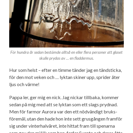
För hundra år sedan bestämde alltså en eller flera personer att glaset
skulle prydas av … en fladdermus.
Hur som helst – efter en timme tänder jag en tändsticka,
för den mot veken och … lyktan skiner upp, sprider åter
ljus och värme!
Pappa ler, ger mig en nick. Jag nickar tillbaka, kommer
sedan på mig med att se lyktan som ett slags prydnad.
Men för farmor Aurora var den ett nödvändigt bruks­
föremål, utan den hade hon inte sett grusgången framför
sig under vinter­halvåret, inte hittat fram till spenarna
som gav den mjölk som hon, farfar Svante och deras åtta