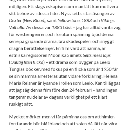
möjligen. Ett slags eskapism som man lätt kan motivera
sitt behov av i dessa tider. Nyss sett sista säsongen av
Dexter (New Blood)
, samt
Yellowstone
,
1883
och
Vikings:
Valhalla
. Av dessa var
1883
bäst – jag har alltid varit svag
för westerngenren, och förutom spänning bjöd denna
serie på gripande drama, bra skådespeleri och snyggt
dragna berättelse­linjer. En film värd att nämna, är
estniska regissören Moonika Siimets
Seltsimees laps
(
Duktig liten flicka
) – ett drama som bygger på Leelo
Tunglas böcker, med fokus på en flicka som år 1950 får
se sin mamma arresteras utan vidare förklaring. Helena
Maria Reisner är lysande i rollen som Leelo. Kan tilläggas
att jag såg denna film före den 24 februari – handlingen
tangerar nu delar av dagens verklighet på ett klart
ruskigt sätt.
Mycket mörker, men vi får påminna oss om att himlen
fortfarande blir blå ibland och att solen då lätt når våra