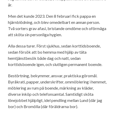
år.
Men det kunde 2023. Den 8 februari fick pappa en
hjärnblödning, och blev omedelbart en annan person.
Två sorters grav afasi, bristande omdöme och oförmåga
att sköta sin personliga hygien.
Alla dessa turer. Först sjukhus, sedan korttidsboende,
sedan försök att bo hemma med hjälp av täta
hemtjänstbesök både dag och natt, sedan
korttidsboende igen, och slutligen permanent boende.
Bestörtning, bekymmer, ansvar, praktiska göromål.
Byråkrati, papper, underskrifter, ommöblering i hemmet,
möblering av rum på boende, märkning av kläder,
diverse inköp och telefonsamtal. Samtidigt sköta
lönejobbet hjälpligt, idel pendling mellan Lund (där jag
bor) och Bromölla (där föräldrarna bor).