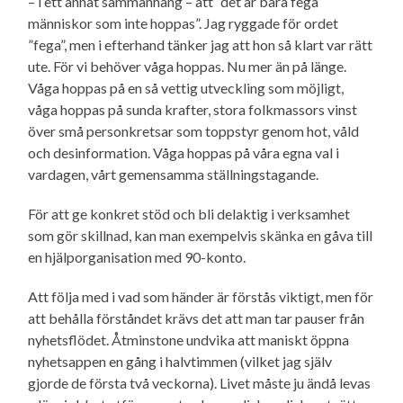
– i ett annat sammanhang – att ”det är bara fega
människor som inte hoppas”. Jag ryggade för ordet
”fega”, men i efterhand tänker jag att hon så klart var rätt
ute. För vi behöver våga hoppas. Nu mer än på länge.
Våga hoppas på en så vettig utveckling som möjligt,
våga hoppas på sunda krafter, stora folkmassors vinst
över små person­kretsar som toppstyr genom hot, våld
och desinformation. Våga hoppas på våra egna val i
vardagen, vårt gemensamma ställningstagande.
För att ge konkret stöd och bli delaktig i verksamhet
som gör skillnad, kan man exempelvis skänka en gåva till
en hjälporganisation med 90-konto.
Att följa med i vad som händer är förstås viktigt, men för
att behålla förståndet krävs det att man tar pauser från
nyhets­flödet. Åtminstone undvika att maniskt öppna
nyhetsappen en gång i halvtimmen (vilket jag själv
gjorde de första två veckorna). Livet måste ju ändå levas