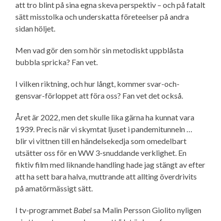
att tro blint på sina egna skeva perspektiv – och på fatalt
sätt misstolka och underskatta företeelser på andra
sidan höljet.
Men vad gör den som hör sin metodiskt uppblåsta
bubbla spricka? Fan vet.
I vilken riktning, och hur långt, kommer svar-och-
gensvar-förloppet att föra oss? Fan vet det också.
Året är 2022, men det skulle lika gärna ha kunnat vara
1939. Precis när vi skymtat ljuset i pandemi­tunneln …
blir vi vittnen till en händelsekedja som omedelbart
utsätter oss för en WW 3-snuddande verklighet. En
fiktiv film med liknande handling hade jag stängt av efter
att ha sett bara halva, muttrande att allting överdrivits
på amatörmässigt sätt.
I tv-programmet
Babel
sa Malin Persson Giolito nyligen