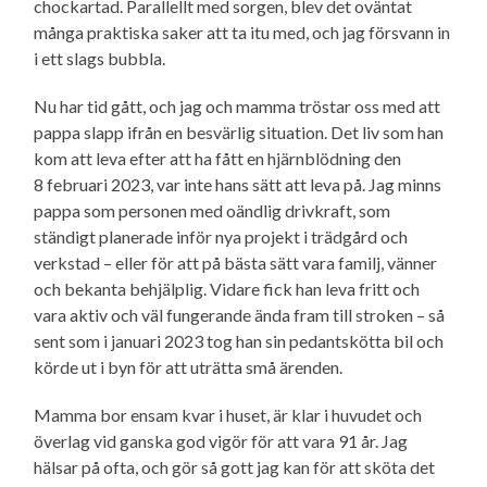
chockartad. Parallellt med sorgen, blev det oväntat
många praktiska saker att ta itu med, och jag försvann in
i ett slags bubbla.
Nu har tid gått, och jag och mamma tröstar oss med att
pappa slapp ifrån en besvärlig situation. Det liv som han
kom att leva efter att ha fått en hjärnblödning den
8 februari 2023, var inte hans sätt att leva på. Jag minns
pappa som personen med oändlig drivkraft, som
ständigt planerade inför nya projekt i trädgård och
verkstad – eller för att på bästa sätt vara familj, vänner
och bekanta behjälplig. Vidare fick han leva fritt och
vara aktiv och väl fungerande ända fram till stroken – så
sent som i januari 2023 tog han sin pedantskötta bil och
körde ut i byn för att uträtta små ärenden.
Mamma bor ensam kvar i huset, är klar i huvudet och
överlag vid ganska god vigör för att vara 91 år. Jag
hälsar på ofta, och gör så gott jag kan för att sköta det