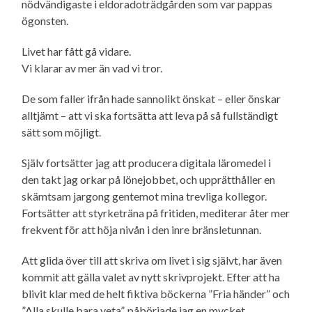
nödvändigaste i eldorado­trädgården som var pappas
ögonsten.
Livet har fått gå vidare.
Vi klarar av mer än vad vi tror.
De som faller ifrån hade sannolikt önskat – eller önskar
alltjämt – att vi ska fortsätta att leva på så fullständigt
sätt som möjligt.
Själv fortsätter jag att producera digitala läromedel i
den takt jag orkar på lönejobbet, och upprätthåller en
skämtsam jargong gentemot mina trevliga kollegor.
Fortsätter att styrketräna på fritiden, mediterar åter mer
frekvent för att höja nivån i den inre bränsletunnan.
Att glida över till att skriva om livet i sig självt, har även
kommit att gälla valet av nytt skrivprojekt. Efter att ha
blivit klar med de helt fiktiva böckerna ”Fria händer” och
”Alla skulle bara veta”, påbörjade jag en mycket