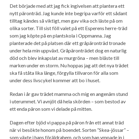
Det började med att jag fick ingivelsen att plantera ett
nytt päronträd. Jag kunde inte begripa varför ett sådant
tilltag kändes så viktigt, men gav vika och läste på om
olika sorter. Till sist föll valet på ett Esperens herre-träd
som jag köpte på en plantskola i Oppmanna. Jag
planterade det på platsen där ett gråpäronträd tronade
under hela min uppväxt. Gråpäronträdet dog en naturlig
död och blev inkapslat av murgröna – men blåste till
marken under en storm. Nu hoppas jag att det nya trädet
ska få ståta lika länge, förgylla tillvaron för alla som
under dess livscykel kommer att bo i huset.
Redan i år gav trädet mamma och mig en angenäm stund
i uterummet. Vi avnjöt då hela skörden – som bestod av
ett enda päron som vi delade på mitten.
Dagen efter bjöd vi pappa på päron från ett annat träd
när vi besökte honom på boendet. Sorten ”Skea-jössar” –
som växte i hans föräldrahem, och som han ympade in i