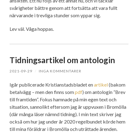
ansikten. Ett nu följs av ett annat nu, och vi tacklar
svårigheter bättre genom att fortsätta att vara fullt
närvarande i trevliga stunder som yppar sig.
Lev väl. Våga hoppas.
Tidningsartikel om antologin
2021-09-29
/
INGA KOMMENTARER
Igår publicerade Kristianstadsbladet en
artikel
(bakom
betalvägg – men den finns som
pdf
) om antologin ”Brev
till framtiden”. Fokus hamnade på min egen text och
situation, sannolikt eftersom jag är uppvuxen i Bromölla
(där många läser nämnd tidning). I min text skriver jag
också om hur jag under år 2020 regelbundet körde hem
till mina föräldrar i Bromölla och uträttade ärenden.