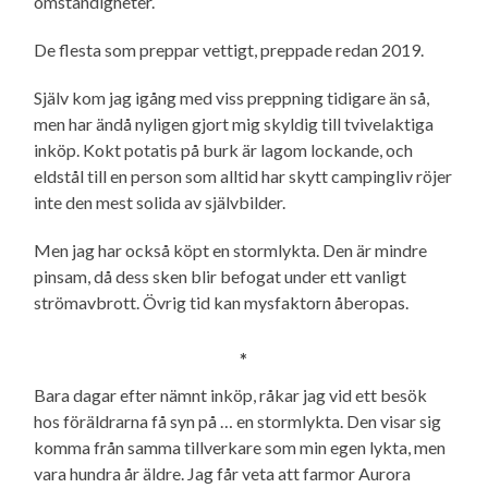
omständigheter.
De flesta som preppar vettigt, preppade redan 2019.
Själv kom jag igång med viss preppning tidigare än så,
men har ändå nyligen gjort mig skyldig till tvivelaktiga
inköp. Kokt potatis på burk är lagom lockande, och
eldstål till en person som alltid har skytt campingliv röjer
inte den mest solida av självbilder.
Men jag har också köpt en stormlykta. Den är mindre
pinsam, då dess sken blir befogat under ett vanligt
strömavbrott. Övrig tid kan mysfaktorn åberopas.
*
Bara dagar efter nämnt inköp, råkar jag vid ett besök
hos föräldrarna få syn på … en stormlykta. Den visar sig
komma från samma tillverkare som min egen lykta, men
vara hundra år äldre. Jag får veta att farmor Aurora