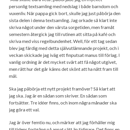
personlig textsamling med nedslag i både barndom och
vuxenliv. När pappa gick bort, skulle jag just påbörja den
sista delen i denna textsamling. Jag orkade så klart inte
skriva något under den värsta sorgetiden, men framåt
semestern återgick jag till rutinen att sitta på kafé och
skriva med viss regelbundenhet. Well, för ett tag sedan
blev jag färdig med detta själv­utlämnande projekt, och i
veckan skickade jag iväg ett finputsat manus till förlag. I
vanlig ordning är det mycket svårt att få något utgivet,
men rätt hur det går känns det skönt att ha nått fram till
mål.
Ska jag påbörja ett nytt projekt framöver? Så klart att
jag ska. Jag är en sådan som skriver. En sådan som
fortsätter. Tre idéer finns, och inom några månader ska
jag göra ett val.
Jag är över femtio nu, och märker att jag förhåller mig
till tidens fortgång på annat sätt än tidigare. Det finns en