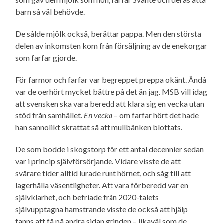
barn så väl behövde.
De sålde mjölk också, berättar pappa. Men den största
delen av inkomsten kom från försäljning av de enekorgar
som farfar gjorde.
För farmor och farfar var begreppet preppa okänt. Ändå
var de oerhört mycket bättre på det än jag. MSB vill idag
att svensken ska vara beredd att klara sig en vecka utan
stöd från samhället.
En vecka
– om farfar hört det hade
han sannolikt skrattat så att mullbänken blottats.
De som bodde i skogstorp för ett antal decennier sedan
var i princip själv­försörjande. Vidare visste de att
svårare tider alltid lurade runt hörnet, och såg till att
lagerhålla väsentligheter. Att vara förberedd var en
självklarhet, och befriade från 2020-talets
självupptagna hamstrande visste de också att hjälp
fanns att få på andra sidan grinden – likaväl som de