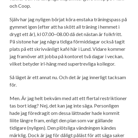
och Coop.
Själv har jag nyligen börjat köra enstaka träningspass på
gymmet igen (efter att ha skött all träning i hemmet i
drygt ett år), kl 07.00‒08.00 då det nästan är folkfritt.
På sistone har jag några tidiga förmiddagar också tagit
plats på ett skrivvänligt kafé här i Lund. Vidare kommer
jag framöver att jobba på kontoret två dagar i veckan,
vilket betyder irl-häng med supertrevliga kollegor.
Så läget är ett annat nu. Och det är jag innerligt tacksam
för.
Men. Är jag helt bekväm med att ett flertal restriktioner
tas bort idag? Nej, det kan jag inte säga. Personligen
hade jag föredragit om dessa lättnader hade kommit
liiite längre fram, enligt den plan som var gällande
tidigare (nyligen). Den plötsliga vändningen kändes
märklig. Dock är jag för dåligt påläst för att säga saker