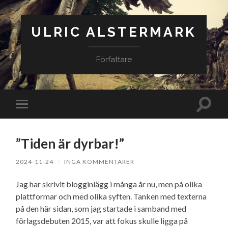
ULRIC ALSTERMARK
Författare
Slå
Slå
på/av
på/av
sökfäl
mobilmeny
”Tiden är dyrbar!”
2024-11-24
/
INGA KOMMENTARER
Jag har skrivit blogginlägg i många år nu, men på olika
plattformar och med olika syften. Tanken med texterna
på den här sidan, som jag startade i samband med
förlagsdebuten 2015, var att fokus skulle ligga på