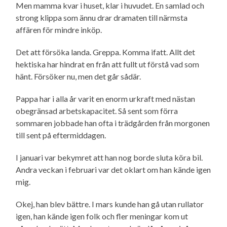
Men mamma kvar i huset, klar i huvudet. En samlad och
strong klippa som ännu drar dramaten till närmsta
affären för mindre inköp.
Det att försöka landa. Greppa. Komma ifatt. Allt det
hektiska har hindrat en från att fullt ut förstå vad som
hänt. Försöker nu, men det går sådär.
Pappa har i alla år varit en enorm urkraft med nästan
obegränsad arbetskapacitet. Så sent som förra
sommaren jobbade han ofta i trädgården från morgonen
till sent på eftermiddagen.
I januari var bekymret att han nog borde sluta köra bil.
Andra veckan i februari var det oklart om han kände igen
mig.
Okej, han blev bättre. I mars kunde han gå utan rullator
igen, han kände igen folk och fler meningar kom ut