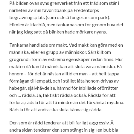
På bilden ovan syns grenverket från ett träd som står i
närheten av min favoritbänk på Fredentorps
begravnings­plats (som också fungerar som park).
Himlen är klarblå, men tankarna som for genom huvudet
när jag idag satt på bänken hade mörkare nyans.
Tankarna handlade om makt. Vad makt kan göra med en
människa, eller en grupp av människor. Särskilt om
grogrund i form av extrema egenskaper redan finns. Hur
makten då kan få människan att sluta vara människa. Få
honom – för det är nästan alltid en man – att helt tappa
förmågan till empati, och i stället låta honom drivas av
habegär, självhävdelse, hämnd för inbillade oförrätter
och … rädsla. Ja, faktiskt rädsla också. Rädsla för att
förlora, rädsla för att få mindre än det förväntat myckna.
Rädsla för att andra ska sluta känna sig rädda.
Den som är rädd tenderar att bli farligt aggressiv. Å
andra sidan tenderar den som stängt in sig i en bubbla