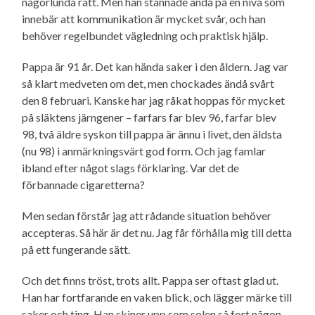
någorlunda rätt. Men han stannade ändå på en nivå som
innebär att kommunikation är mycket svår, och han
behöver regelbundet vägledning och praktisk hjälp.
Pappa är 91 år. Det kan hända saker i den åldern. Jag var
så klart medveten om det, men chockades ändå svårt
den 8 februari. Kanske har jag råkat hoppas för mycket
på släktens järngener – farfars far blev 96, farfar blev
98, två äldre syskon till pappa är ännu i livet, den äldsta
(nu 98) i anmärkningsvärt god form. Och jag famlar
ibland efter något slags förklaring. Var det de
förbannade cigaretterna?
Men sedan förstår jag att rådande situation behöver
accepteras. Så här är det nu. Jag får förhålla mig till detta
på ett fungerande sätt.
Och det finns tröst, trots allt. Pappa ser oftast glad ut.
Han har fortfarande en vaken blick, och lägger märke till
saker och ting. Han skiner upp som solen så fort någon