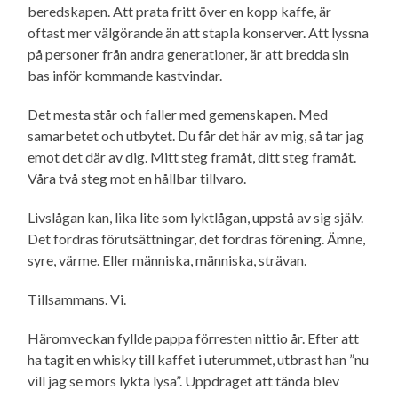
beredskapen. Att prata fritt över en kopp kaffe, är
oftast mer välgörande än att stapla konserver. Att lyssna
på personer från andra generationer, är att bredda sin
bas inför kommande kastvindar.
Det mesta står och faller med gemenskapen. Med
samarbetet och utbytet. Du får det här av mig, så tar jag
emot det där av dig. Mitt steg framåt, ditt steg framåt.
Våra två steg mot en hållbar tillvaro.
Livslågan kan, lika lite som lyktlågan, uppstå av sig själv.
Det fordras förutsättningar, det fordras förening. Ämne,
syre, värme. Eller människa, människa, strävan.
Tillsammans. Vi.
Häromveckan fyllde pappa förresten nittio år. Efter att
ha tagit en whisky till kaffet i uterummet, utbrast han ”nu
vill jag se mors lykta lysa”. Uppdraget att tända blev