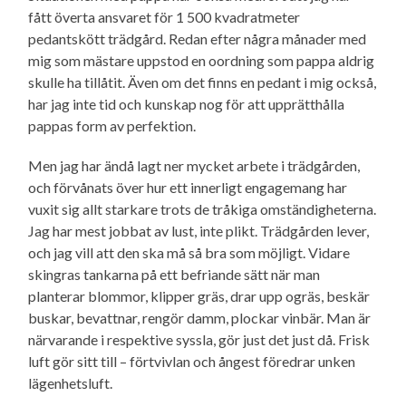
fått överta ansvaret för 1 500 kvadratmeter
pedantskött trädgård. Redan efter några månader med
mig som mästare uppstod en oordning som pappa aldrig
skulle ha tillåtit. Även om det finns en pedant i mig också,
har jag inte tid och kunskap nog för att upprätthålla
pappas form av perfektion.
Men jag har ändå lagt ner mycket arbete i trädgården,
och förvånats över hur ett innerligt engagemang har
vuxit sig allt starkare trots de tråkiga omständig­heterna.
Jag har mest jobbat av lust, inte plikt. Trädgården lever,
och jag vill att den ska må så bra som möjligt. Vidare
skingras tankarna på ett befriande sätt när man
planterar blommor, klipper gräs, drar upp ogräs, beskär
buskar, bevattnar, rengör damm, plockar vinbär. Man är
närvarande i respektive syssla, gör just det just då. Frisk
luft gör sitt till – förtvivlan och ångest föredrar unken
lägenhetsluft.