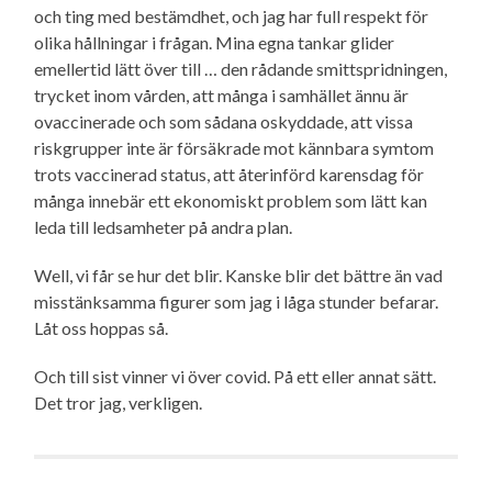
och ting med bestämdhet, och jag har full respekt för
olika hållningar i frågan. Mina egna tankar glider
emellertid lätt över till … den rådande smittspridningen,
trycket inom vården, att många i samhället ännu är
ovaccinerade och som sådana oskyddade, att vissa
riskgrupper inte är försäkrade mot kännbara symtom
trots vaccinerad status, att återinförd karensdag för
många innebär ett ekonomiskt problem som lätt kan
leda till ledsamheter på andra plan.
Well, vi får se hur det blir. Kanske blir det bättre än vad
misstänksamma figurer som jag i låga stunder befarar.
Låt oss hoppas så.
Och till sist vinner vi över covid. På ett eller annat sätt.
Det tror jag, verkligen.