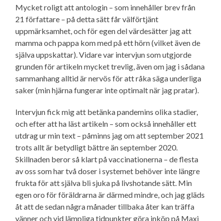
Mycket roligt att antologin – som innehåller brev från
21 författare – på detta sätt får välförtjänt
uppmärksamhet, och för egen del värdesätter jag att
mamma och pappa kom med på ett hörn (vilket även de
själva uppskattar). Vidare var intervjun som utgjorde
grunden för artikeln mycket trevlig, även om jag i sådana
sammanhang alltid är nervös för att råka säga underliga
saker (min hjärna fungerar inte optimalt när jag pratar).
Intervjun fick mig att betänka pandemins olika stadier,
och efter att ha läst artikeln – som också innehåller ett
utdrag ur min text – påminns jag om att september 2021
trots allt är betydligt bättre än september 2020.
Skillnaden beror så klart på vaccinationerna – de flesta
av oss som har två doser i systemet behöver inte längre
frukta för att själva bli sjuka på livshotande sätt. Min
egen oro för föräldrarna är därmed mindre, och jag gläds
åt att de sedan några månader tillbaka åter kan träffa
vänner och vid lämpliga tidpunkter göra inköp på Maxi