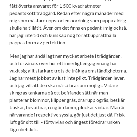
fått överta ansvaret för 1 500 kvadratmeter
pedantskött trädgård. Redan efter några månader med
mig som mästare uppstod en oordning som pappa aldrig
skulle ha tillåtit. Även om det finns en pedant i mig också,
har jag inte tid och kunskap nog för att upprätthålla
pappas form av perfektion.
Men jag har ändå lagt ner mycket arbete i trädgården,
och förvånats över hur ett innerligt engagemang har
vuxit sig allt starkare trots de tråkiga omständig­heterna.
Jag har mest jobbat av lust, inte plikt. Trädgården lever,
och jag vill att den ska må så bra som möjligt. Vidare
skingras tankarna på ett befriande sätt när man
planterar blommor, klipper gräs, drar upp ogräs, beskär
buskar, bevattnar, rengör damm, plockar vinbär. Man är
närvarande i respektive syssla, gör just det just då. Frisk
luft gör sitt till – förtvivlan och ångest föredrar unken
lägenhetsluft.