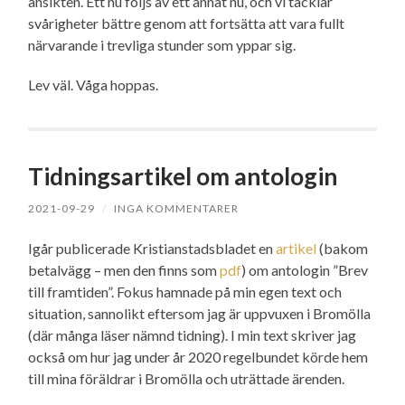
ansikten. Ett nu följs av ett annat nu, och vi tacklar
svårigheter bättre genom att fortsätta att vara fullt
närvarande i trevliga stunder som yppar sig.
Lev väl. Våga hoppas.
Tidningsartikel om antologin
2021-09-29
/
INGA KOMMENTARER
Igår publicerade Kristianstadsbladet en
artikel
(bakom
betalvägg – men den finns som
pdf
) om antologin ”Brev
till framtiden”. Fokus hamnade på min egen text och
situation, sannolikt eftersom jag är uppvuxen i Bromölla
(där många läser nämnd tidning). I min text skriver jag
också om hur jag under år 2020 regelbundet körde hem
till mina föräldrar i Bromölla och uträttade ärenden.