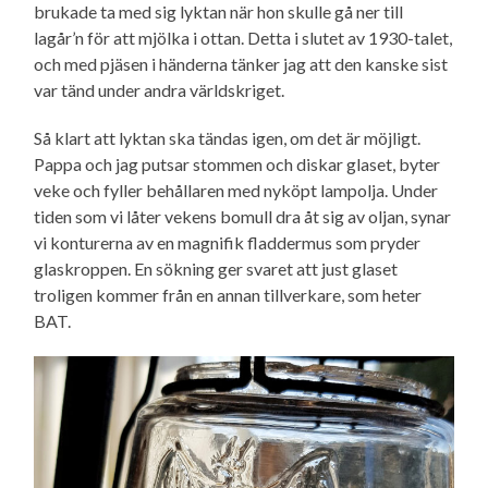
brukade ta med sig lyktan när hon skulle gå ner till
lagår’n för att mjölka i ottan. Detta i slutet av 1930-talet,
och med pjäsen i händerna tänker jag att den kanske sist
var tänd under andra världskriget.
Så klart att lyktan ska tändas igen, om det är möjligt.
Pappa och jag putsar stommen och diskar glaset, byter
veke och fyller behållaren med nyköpt lampolja. Under
tiden som vi låter vekens bomull dra åt sig av oljan, synar
vi konturerna av en magnifik fladdermus som pryder
glaskroppen. En sökning ger svaret att just glaset
troligen kommer från en annan tillverkare, som heter
BAT.