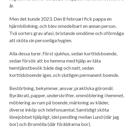
år.
Men det kunde 2023. Den 8 februari fick pappa en
hjärnblödning, och blev omedelbart en annan person.
Två sorters grav afasi, bristande omdöme och oförmåga
att sköta sin personliga hygien.
Alla dessa turer. Först sjukhus, sedan korttidsboende,
sedan försök att bo hemma med hjälp av täta
hemtjänstbesök både dag och natt, sedan
korttidsboende igen, och slutligen permanent boende.
Bestörtning, bekymmer, ansvar, praktiska göromål.
Byråkrati, papper, underskrifter, ommöblering i hemmet,
möblering av rum på boende, märkning av kläder,
diverse inköp och telefonsamtal. Samtidigt sköta
lönejobbet hjälpligt, idel pendling mellan Lund (där jag
bor) och Bromölla (där föräldrarna bor).