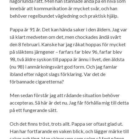
någorlunda rätt. Men han stannade ändå på en nivå som
innebär att kommunikation är mycket svår, och han
behöver regelbundet vägledning och praktisk hjälp.
Pappa är 91 år. Det kan hända saker i den åldern. Jag var
så klart medveten om det, men chockades ändå svårt
den 8 februari. Kanske har jag råkat hoppas för mycket
på släktens järngener – farfars far blev 96, farfar blev
98, två äldre syskon till pappa är ännu i livet, den äldsta
(nu 98) i anmärkningsvärt god form. Och jag famlar
ibland efter något slags förklaring. Var det de
förbannade cigaretterna?
Men sedan förstår jag att rådande situation behöver
accepteras. Så här är det nu. Jag får förhålla mig till detta
på ett fungerande sätt.
Och det finns tröst, trots allt. Pappa ser oftast glad ut.
Han har fortfarande en vaken blick, och lägger märke till
saker och ting. Han skiner upp som solen så fort någon