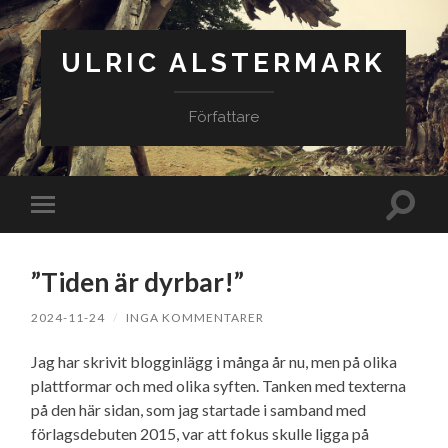
ULRIC ALSTERMARK
Författare
Slå
Slå
på/av
på/av
sökfäl
mobilmeny
”Tiden är dyrbar!”
2024-11-24
/
INGA KOMMENTARER
Jag har skrivit blogginlägg i många år nu, men på olika
plattformar och med olika syften. Tanken med texterna
på den här sidan, som jag startade i samband med
förlagsdebuten 2015, var att fokus skulle ligga på