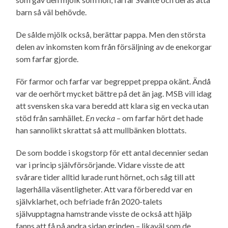
barn så väl behövde.
De sålde mjölk också, berättar pappa. Men den största
delen av inkomsten kom från försäljning av de enekorgar
som farfar gjorde.
För farmor och farfar var begreppet preppa okänt. Ändå
var de oerhört mycket bättre på det än jag. MSB vill idag
att svensken ska vara beredd att klara sig en vecka utan
stöd från samhället.
En vecka
– om farfar hört det hade
han sannolikt skrattat så att mullbänken blottats.
De som bodde i skogstorp för ett antal decennier sedan
var i princip själv­försörjande. Vidare visste de att
svårare tider alltid lurade runt hörnet, och såg till att
lagerhålla väsentligheter. Att vara förberedd var en
självklarhet, och befriade från 2020-talets
självupptagna hamstrande visste de också att hjälp
fanns att få på andra sidan grinden – likaväl som de