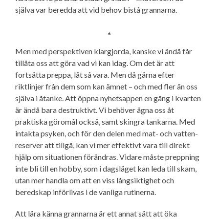
själva var beredda att vid behov bistå grannarna.
*
Men med perspektiven klargjorda, kanske vi ändå får
tillåta oss att göra vad vi kan idag. Om det är att
fortsätta preppa, låt så vara. Men då gärna efter
riktlinjer från dem som kan ämnet – och med fler än oss
själva i åtanke. Att öppna nyhetsappen en gång i kvarten
är ändå bara destruktivt. Vi behöver ägna oss åt
praktiska göromål också, samt skingra tankarna. Med
intakta psyken, och för den delen med mat- och vatten­
reserver att tillgå, kan vi mer effektivt vara till direkt
hjälp om situationen förändras. Vidare måste preppning
inte bli till en hobby, som i dagsläget kan leda till skam,
utan mer handla om att en viss långsiktighet och
beredskap införlivas i de vanliga rutinerna.
Att lära känna grannarna är ett annat sätt att öka