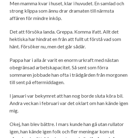
Men mamma kvar i huset, klar i huvudet. En samlad och
strong klippa som ännu drar dramaten till närmsta
affären för mindre inköp.
Det att försöka landa. Greppa. Komma ifatt. Allt det
hektiska har hindrat en från att fullt ut förstå vad som
hänt. Försöker nu, men det går sådär.
Pappa har i alla år varit en enorm urkraft med nästan
obegränsad arbetskapacitet. Så sent som förra
sommaren jobbade han ofta i trädgården från morgonen
till sent på eftermiddagen.
I januari var bekymret att han nog borde sluta köra bil.
Andra veckan i februari var det oklart om han kände igen
mig.
Okej, han blev bättre. I mars kunde han gå utan rullator
igen, han kände igen folk och fler meningar kom ut