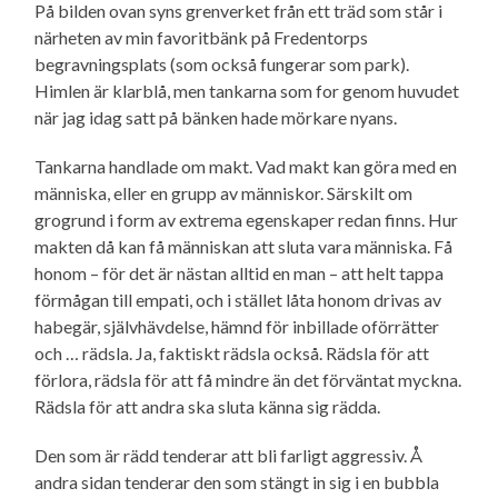
På bilden ovan syns grenverket från ett träd som står i
närheten av min favoritbänk på Fredentorps
begravnings­plats (som också fungerar som park).
Himlen är klarblå, men tankarna som for genom huvudet
när jag idag satt på bänken hade mörkare nyans.
Tankarna handlade om makt. Vad makt kan göra med en
människa, eller en grupp av människor. Särskilt om
grogrund i form av extrema egenskaper redan finns. Hur
makten då kan få människan att sluta vara människa. Få
honom – för det är nästan alltid en man – att helt tappa
förmågan till empati, och i stället låta honom drivas av
habegär, självhävdelse, hämnd för inbillade oförrätter
och … rädsla. Ja, faktiskt rädsla också. Rädsla för att
förlora, rädsla för att få mindre än det förväntat myckna.
Rädsla för att andra ska sluta känna sig rädda.
Den som är rädd tenderar att bli farligt aggressiv. Å
andra sidan tenderar den som stängt in sig i en bubbla