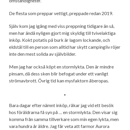
omständigheter.
De flesta som preppar vettigt, preppade redan 2019.
Själv kom jag igång med viss preppning tidigare än så,
men har ändå nyligen gjort mig skyldig till tvivelaktiga
inköp. Kokt potatis på burk är lagom lockande, och
eldstål till en person som alltid har skytt campingliv röjer
inte den mest solida av självbilder.
Men jag har också köpt en stormlykta. Den är mindre
pinsam, då dess sken blir befogat under ett vanligt
strömavbrott. Övrig tid kan mysfaktorn åberopas.
*
Bara dagar efter nämnt inköp, råkar jag vid ett besök
hos föräldrarna få syn på … en stormlykta. Den visar sig
komma från samma tillverkare som min egen lykta, men
vara hundra år äldre. Jag får veta att farmor Aurora