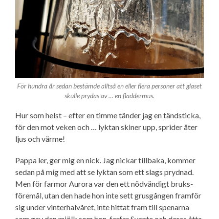
För hundra år sedan bestämde alltså en eller flera personer att glaset
skulle prydas av … en fladdermus.
Hur som helst – efter en timme tänder jag en tändsticka,
för den mot veken och … lyktan skiner upp, sprider åter
ljus och värme!
Pappa ler, ger mig en nick. Jag nickar tillbaka, kommer
sedan på mig med att se lyktan som ett slags prydnad.
Men för farmor Aurora var den ett nödvändigt bruks­
föremål, utan den hade hon inte sett grusgången framför
sig under vinter­halvåret, inte hittat fram till spenarna
som gav den mjölk som hon, farfar Svante och deras åtta