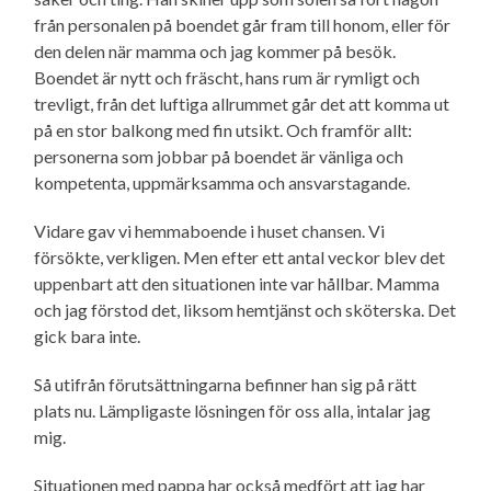
från personalen på boendet går fram till honom, eller för
den delen när mamma och jag kommer på besök.
Boendet är nytt och fräscht, hans rum är rymligt och
trevligt, från det luftiga allrummet går det att komma ut
på en stor balkong med fin utsikt. Och framför allt:
personerna som jobbar på boendet är vänliga och
kompetenta, uppmärksamma och ansvarstagande.
Vidare gav vi hemmaboende i huset chansen. Vi
försökte, verkligen. Men efter ett antal veckor blev det
uppenbart att den situationen inte var hållbar. Mamma
och jag förstod det, liksom hemtjänst och sköterska. Det
gick bara inte.
Så utifrån förutsättningarna befinner han sig på rätt
plats nu. Lämpligaste lösningen för oss alla, intalar jag
mig.
Situationen med pappa har också medfört att jag har