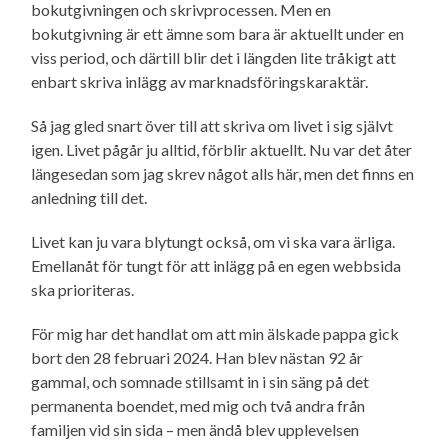
bokutgivningen och skrivprocessen. Men en
bokutgivning är ett ämne som bara är aktuellt under en
viss period, och därtill blir det i längden lite tråkigt att
enbart skriva inlägg av marknads­förings­karaktär.
Så jag gled snart över till att skriva om livet i sig självt
igen. Livet pågår ju alltid, förblir aktuellt. Nu var det åter
längesedan som jag skrev något alls här, men det finns en
anledning till det.
Livet kan ju vara blytungt också, om vi ska vara ärliga.
Emellanåt för tungt för att inlägg på en egen webbsida
ska prioriteras.
För mig har det handlat om att min älskade pappa gick
bort den 28 februari 2024. Han blev nästan 92 år
gammal, och somnade stillsamt in i sin säng på det
permanenta boendet, med mig och två andra från
familjen vid sin sida – men ändå blev upplevelsen