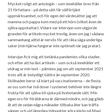
Mycket roligt att antologin – som innehåller brev från
21 författare – på detta sätt får välförtjänt
uppmärksamhet, och för egen del värdesätter jag att
mamma och pappa kom med på ett hörn (vilket även de
själva uppskattar). Vidare var intervjun som utgjorde
grunden för artikeln mycket trevlig, även om jag i sådana
sammanhang alltid är nervös för att råka säga underliga
saker (min hjärna fungerar inte optimalt när jag pratar).
Intervjun fick mig att betänka pandemins olika stadier,
och efter att ha läst artikeln – som också innehåller ett
utdrag ur min text – påminns jag om att september 2021
trots allt är betydligt bättre än september 2020.
Skillnaden beror så klart på vaccinationerna – de flesta
av oss som har två doser i systemet behöver inte längre
frukta för att själva bli sjuka på livshotande sätt. Min
egen oro för föräldrarna är därmed mindre, och jag gläds
åt att de sedan några månader tillbaka åter kan träffa
vänner och vid lämpliga tidpunkter göra inköp på Maxi