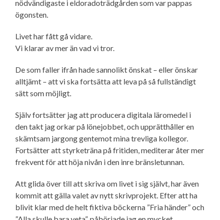
nödvändigaste i eldorado­trädgården som var pappas
ögonsten.
Livet har fått gå vidare.
Vi klarar av mer än vad vi tror.
De som faller ifrån hade sannolikt önskat – eller önskar
alltjämt – att vi ska fortsätta att leva på så fullständigt
sätt som möjligt.
Själv fortsätter jag att producera digitala läromedel i
den takt jag orkar på lönejobbet, och upprätthåller en
skämtsam jargong gentemot mina trevliga kollegor.
Fortsätter att styrketräna på fritiden, mediterar åter mer
frekvent för att höja nivån i den inre bränsletunnan.
Att glida över till att skriva om livet i sig självt, har även
kommit att gälla valet av nytt skrivprojekt. Efter att ha
blivit klar med de helt fiktiva böckerna ”Fria händer” och
”Alla skulle bara veta”, påbörjade jag en mycket