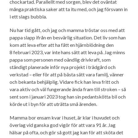
chockartad. Parallellt med sorgen, blev det oväntat
många praktiska saker att ta itu med, och jag försvann in
i ett slags bubbla.
Nu har tid gått, och jag och mamma tröstar oss med att
pappa slapp ifrån en besvärlig situation. Det liv som han
kom att leva efter att ha fått en hjärnblödning den
8 februari 2023, var inte hans sätt att leva på. Jag minns
pappa som personen med oändlig drivkraft, som
ständigt planerade inför nya projekt i trädgård och
verkstad – eller för att på bästa sätt vara familj, vänner
och bekanta behjälplig. Vidare fick han leva fritt och
vara aktiv och väl fungerande ända fram till stroken – så
sent som i januari 2023 tog han sin pedantskötta bil och
körde ut i byn för att uträtta små ärenden.
Mamma bor ensam kvar i huset, är klar i huvudet och
överlag vid ganska god vigör för att vara 91 år. Jag
hälsar på ofta, och gör så gott jag kan för att sköta det