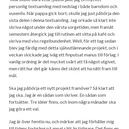
personlig textsamling med nedslag i både barndom och
vuxenliv. När pappa gick bort, skulle jag just påbörja den
sista delen i denna textsamling. Jag orkade så klart inte
skriva något under den värsta sorgetiden, men framåt
semestern återgick jag till rutinen att sitta på kafé och
skriva med viss regelbundenhet. Well, för ett tag sedan
blev jag färdig med detta själv­utlämnande projekt, och i
veckan skickade jag iväg ett finputsat manus till förlag. I
vanlig ordning är det mycket svårt att få något utgivet,
men rätt hur det går känns det skönt att ha nått fram till
mål.
Ska jag påbörja ett nytt projekt framöver? Så klart att
jag ska. Jag är en sådan som skriver. En sådan som
fortsätter. Tre idéer finns, och inom några månader ska
jag göra ett val.
Jag är över femtio nu, och märker att jag förhåller mig
till tidens fortgång på annat sätt än tidigare. Det finns en