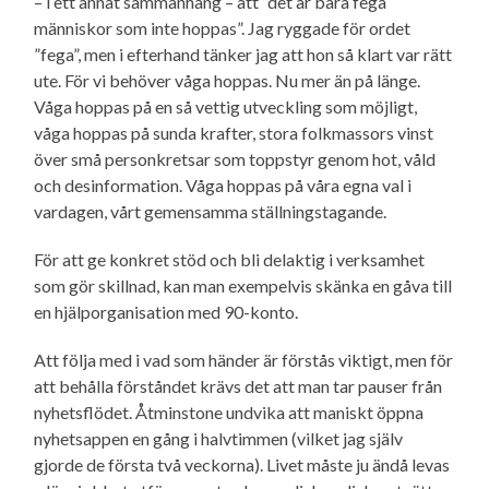
– i ett annat sammanhang – att ”det är bara fega
människor som inte hoppas”. Jag ryggade för ordet
”fega”, men i efterhand tänker jag att hon så klart var rätt
ute. För vi behöver våga hoppas. Nu mer än på länge.
Våga hoppas på en så vettig utveckling som möjligt,
våga hoppas på sunda krafter, stora folkmassors vinst
över små person­kretsar som toppstyr genom hot, våld
och desinformation. Våga hoppas på våra egna val i
vardagen, vårt gemensamma ställningstagande.
För att ge konkret stöd och bli delaktig i verksamhet
som gör skillnad, kan man exempelvis skänka en gåva till
en hjälporganisation med 90-konto.
Att följa med i vad som händer är förstås viktigt, men för
att behålla förståndet krävs det att man tar pauser från
nyhets­flödet. Åtminstone undvika att maniskt öppna
nyhetsappen en gång i halvtimmen (vilket jag själv
gjorde de första två veckorna). Livet måste ju ändå levas