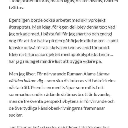
– lönejobbet utföras, maten lagas, disken diskas, tvätten
tvättas.
Egentligen borde också arbetet med skrivprojekt
återupptas. Men idag, för egen del, blev denna text vad
jag orkade med. I bästa fall får jag snart ro och energi
nog för att fortsätta på den påbörjade diktboken – samt
kanske också för att skriva en text avsedd för podd.
Idéerna till prosaprojektet med apokalyptiskt tema …
har jag i nuläget mindre lust att bygga vidare på.
Men jag läser. För närvarande Rumaan Alams
Lämna
världen bakom dig
– som ska diskuteras vid bokcirkelns
nästa träff. Premissen med två par som möts i ett
sommarhus under rådande strömavbrott är lovande,
men de frekventa perspektiv­bytena är förvirrande och
de övertydliga känslo­beskrivningarna frammanar
suckar.
Jag tittar också på serier och filmer. Lite för mycket,