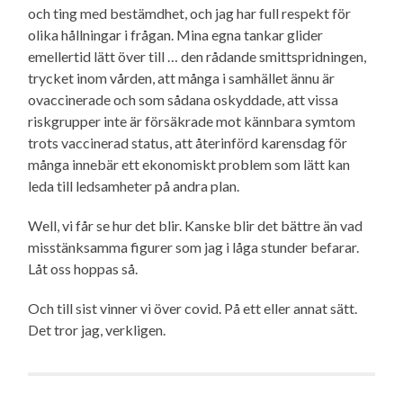
och ting med bestämdhet, och jag har full respekt för
olika hållningar i frågan. Mina egna tankar glider
emellertid lätt över till … den rådande smittspridningen,
trycket inom vården, att många i samhället ännu är
ovaccinerade och som sådana oskyddade, att vissa
riskgrupper inte är försäkrade mot kännbara symtom
trots vaccinerad status, att återinförd karensdag för
många innebär ett ekonomiskt problem som lätt kan
leda till ledsamheter på andra plan.
Well, vi får se hur det blir. Kanske blir det bättre än vad
misstänksamma figurer som jag i låga stunder befarar.
Låt oss hoppas så.
Och till sist vinner vi över covid. På ett eller annat sätt.
Det tror jag, verkligen.