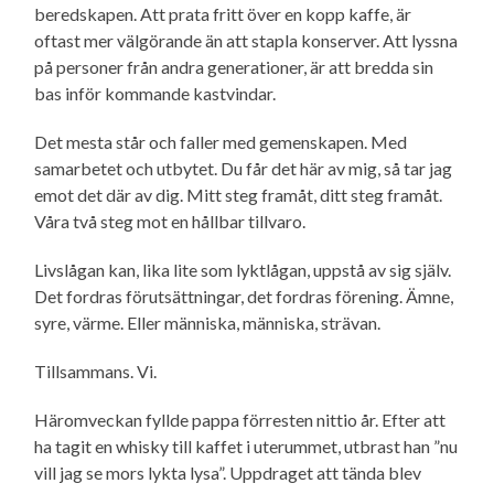
beredskapen. Att prata fritt över en kopp kaffe, är
oftast mer välgörande än att stapla konserver. Att lyssna
på personer från andra generationer, är att bredda sin
bas inför kommande kastvindar.
Det mesta står och faller med gemenskapen. Med
samarbetet och utbytet. Du får det här av mig, så tar jag
emot det där av dig. Mitt steg framåt, ditt steg framåt.
Våra två steg mot en hållbar tillvaro.
Livslågan kan, lika lite som lyktlågan, uppstå av sig själv.
Det fordras förutsättningar, det fordras förening. Ämne,
syre, värme. Eller människa, människa, strävan.
Tillsammans. Vi.
Häromveckan fyllde pappa förresten nittio år. Efter att
ha tagit en whisky till kaffet i uterummet, utbrast han ”nu
vill jag se mors lykta lysa”. Uppdraget att tända blev