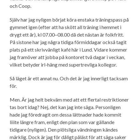
och Coop.
Själv har jag nyligen börjat köra enstaka träningspass på
gymmet igen (efter att ha skött all träning i hemmet i
drygt ett år), kl 07.00‒08.00 då det nästan är folkfritt.
På sistone har jag några tidiga förmiddagar också tagit
plats på ett skrivvänligt kafé här i Lund. Vidare kommer
jag framöver att jobba på kontoret två dagar i veckan,
vilket betyder irl-häng med supertrevliga kollegor.
Så läget är ett annat nu. Och det är jag innerligt tacksam
för.
Men. Är jag helt bekväm med att ett flertal restriktioner
tas bort idag? Nej, det kan jag inte säga. Personligen
hade jag föredragit om dessa lättnader hade kommit
liiite längre fram, enligt den plan som var gällande
tidigare (nyligen). Den plötsliga vändningen kändes
märklig. Dock är jag för dåligt påläst för att säga saker