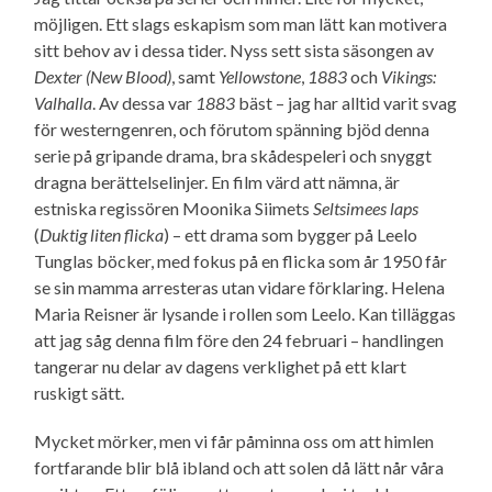
möjligen. Ett slags eskapism som man lätt kan motivera
sitt behov av i dessa tider. Nyss sett sista säsongen av
Dexter (New Blood)
, samt
Yellowstone
,
1883
och
Vikings:
Valhalla
. Av dessa var
1883
bäst – jag har alltid varit svag
för westerngenren, och förutom spänning bjöd denna
serie på gripande drama, bra skådespeleri och snyggt
dragna berättelse­linjer. En film värd att nämna, är
estniska regissören Moonika Siimets
Seltsimees laps
(
Duktig liten flicka
) – ett drama som bygger på Leelo
Tunglas böcker, med fokus på en flicka som år 1950 får
se sin mamma arresteras utan vidare förklaring. Helena
Maria Reisner är lysande i rollen som Leelo. Kan tilläggas
att jag såg denna film före den 24 februari – handlingen
tangerar nu delar av dagens verklighet på ett klart
ruskigt sätt.
Mycket mörker, men vi får påminna oss om att himlen
fortfarande blir blå ibland och att solen då lätt når våra