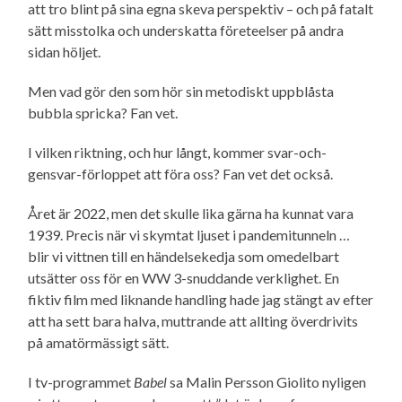
att tro blint på sina egna skeva perspektiv – och på fatalt
sätt misstolka och underskatta företeelser på andra
sidan höljet.
Men vad gör den som hör sin metodiskt uppblåsta
bubbla spricka? Fan vet.
I vilken riktning, och hur långt, kommer svar-och-
gensvar-förloppet att föra oss? Fan vet det också.
Året är 2022, men det skulle lika gärna ha kunnat vara
1939. Precis när vi skymtat ljuset i pandemi­tunneln …
blir vi vittnen till en händelsekedja som omedelbart
utsätter oss för en WW 3-snuddande verklighet. En
fiktiv film med liknande handling hade jag stängt av efter
att ha sett bara halva, muttrande att allting överdrivits
på amatörmässigt sätt.
I tv-programmet
Babel
sa Malin Persson Giolito nyligen