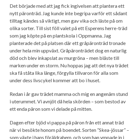
Det började med att jag fick ingivelsen att plantera ett
nytt päronträd. Jag kunde inte begripa varför ett sådant
tilltag kändes så viktigt, men gav vika och läste på om
olika sorter. Till sist föll valet på ett Esperens herre-träd
som jag köpte på en plantskola i Oppmanna. Jag
planterade det på platsen där ett gråpäronträd tronade
under hela min uppväxt. Gråpäronträdet dog en naturlig
död och blev inkapslat av murgröna – men blåste till
marken under en storm. Nu hoppas jag att det nya trädet
ska få ståta lika länge, förgylla tillvaron för alla som
under dess livscykel kommer att bo i huset.
Redan i år gav trädet mamma och mig en angenäm stund
i uterummet. Vi avnjöt då hela skörden – som bestod av
ett enda päron som vi delade på mitten.
Dagen efter bjöd vi pappa på päron från ett annat träd
när vi besökte honom på boendet. Sorten ”Skea-jössar” –
som växte i hans föräldrahem, och som han ympade in i