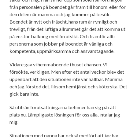
från personalen på boendet går fram till honom, eller för
den delen när mamma och jag kommer på besök.
Boendet är nytt och fräscht, hans rum är rymligt och
trevligt, från det luftiga allrummet går det att komma ut
på en stor balkong med fin utsikt. Och framför allt:
personerna som jobbar på boendet är vänliga och
kompetenta, uppmärksamma och ansvarstagande.
Vidare gav vi hemmaboende i huset chansen. Vi
försökte, verkligen. Men efter ett antal veckor blev det
uppenbart att den situationen inte var hållbar. Mamma
och jag förstod det, liksom hemtjänst och sköterska. Det
gick bara inte.
Så utifrån förutsättningarna befinner han sig på rätt
plats nu. Lämpligaste lösningen för oss alla, intalar jag
mig.
Situationen med pappa har också medfört att jag har