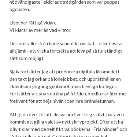
nödvändigaste i eldorado­trädgården som var pappas
ögonsten.
Livet har fått gå vidare.
Vi klarar av mer än vad vi tror.
De som faller ifrån hade sannolikt önskat – eller önskar
alltjämt – att vi ska fortsätta att leva på så fullständigt
sätt som möjligt.
Själv fortsätter jag att producera digitala läromedel i
den takt jag orkar på lönejobbet, och upprätthåller en
skämtsam jargong gentemot mina trevliga kollegor.
Fortsätter att styrketräna på fritiden, mediterar åter mer
frekvent för att höja nivån i den inre bränsletunnan.
Att glida över till att skriva om livet i sig självt, har även
kommit att gälla valet av nytt skrivprojekt. Efter att ha
blivit klar med de helt fiktiva böckerna ”Fria händer” och
”Alla skulle bara veta”, påbörjade jag en mycket