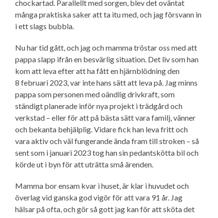
chockartad. Parallellt med sorgen, blev det oväntat
många praktiska saker att ta itu med, och jag försvann in
i ett slags bubbla.
Nu har tid gått, och jag och mamma tröstar oss med att
pappa slapp ifrån en besvärlig situation. Det liv som han
kom att leva efter att ha fått en hjärnblödning den
8 februari 2023, var inte hans sätt att leva på. Jag minns
pappa som personen med oändlig drivkraft, som
ständigt planerade inför nya projekt i trädgård och
verkstad – eller för att på bästa sätt vara familj, vänner
och bekanta behjälplig. Vidare fick han leva fritt och
vara aktiv och väl fungerande ända fram till stroken – så
sent som i januari 2023 tog han sin pedantskötta bil och
körde ut i byn för att uträtta små ärenden.
Mamma bor ensam kvar i huset, är klar i huvudet och
överlag vid ganska god vigör för att vara 91 år. Jag
hälsar på ofta, och gör så gott jag kan för att sköta det