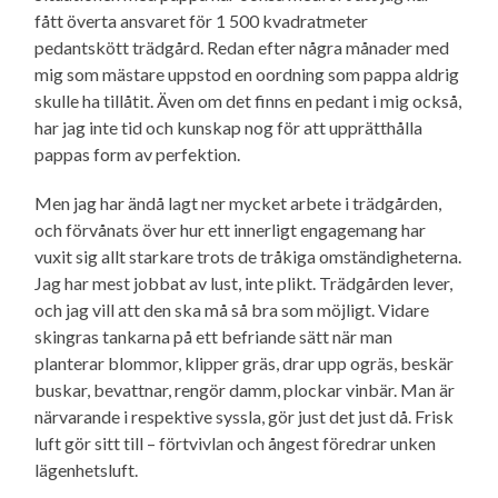
fått överta ansvaret för 1 500 kvadratmeter
pedantskött trädgård. Redan efter några månader med
mig som mästare uppstod en oordning som pappa aldrig
skulle ha tillåtit. Även om det finns en pedant i mig också,
har jag inte tid och kunskap nog för att upprätthålla
pappas form av perfektion.
Men jag har ändå lagt ner mycket arbete i trädgården,
och förvånats över hur ett innerligt engagemang har
vuxit sig allt starkare trots de tråkiga omständig­heterna.
Jag har mest jobbat av lust, inte plikt. Trädgården lever,
och jag vill att den ska må så bra som möjligt. Vidare
skingras tankarna på ett befriande sätt när man
planterar blommor, klipper gräs, drar upp ogräs, beskär
buskar, bevattnar, rengör damm, plockar vinbär. Man är
närvarande i respektive syssla, gör just det just då. Frisk
luft gör sitt till – förtvivlan och ångest föredrar unken
lägenhetsluft.