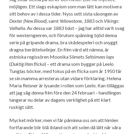
möjligen. Ett slags eskapism som man lätt kan motivera
sitt behov av i dessa tider. Nyss sett sista säsongen av
Dexter (New Blood)
, samt
Yellowstone
,
1883
och
Vikings:
Valhalla
. Av dessa var
1883
bäst – jag har alltid varit svag
för westerngenren, och förutom spänning bjöd denna
serie på gripande drama, bra skådespeleri och snyggt
dragna berättelse­linjer. En film värd att nämna, är
estniska regissören Moonika Siimets
Seltsimees laps
(
Duktig liten flicka
) – ett drama som bygger på Leelo
Tunglas böcker, med fokus på en flicka som år 1950 får
se sin mamma arresteras utan vidare förklaring. Helena
Maria Reisner är lysande i rollen som Leelo. Kan tilläggas
att jag såg denna film före den 24 februari – handlingen
tangerar nu delar av dagens verklighet på ett klart
ruskigt sätt.
Mycket mörker, men vi får påminna oss om att himlen
fortfarande blir blå ibland och att solen då lätt når våra