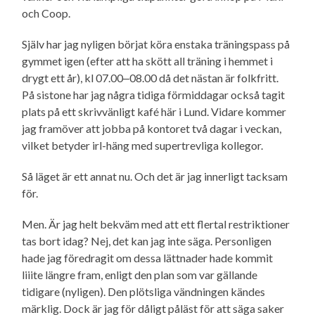
och Coop.
Själv har jag nyligen börjat köra enstaka träningspass på
gymmet igen (efter att ha skött all träning i hemmet i
drygt ett år), kl 07.00‒08.00 då det nästan är folkfritt.
På sistone har jag några tidiga förmiddagar också tagit
plats på ett skrivvänligt kafé här i Lund. Vidare kommer
jag framöver att jobba på kontoret två dagar i veckan,
vilket betyder irl-häng med supertrevliga kollegor.
Så läget är ett annat nu. Och det är jag innerligt tacksam
för.
Men. Är jag helt bekväm med att ett flertal restriktioner
tas bort idag? Nej, det kan jag inte säga. Personligen
hade jag föredragit om dessa lättnader hade kommit
liiite längre fram, enligt den plan som var gällande
tidigare (nyligen). Den plötsliga vändningen kändes
märklig. Dock är jag för dåligt påläst för att säga saker