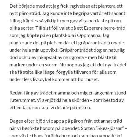
Det började med att jag fick ingivelsen att plantera ett
nytt päronträd. Jag kunde inte begripa varför ett sådant
tilltag kändes så viktigt, men gav vika och läste på om
olika sorter. Till sist föll valet på ett Esperens herre-träd
som jag köpte på en plantskola i Oppmanna. Jag
planterade det på platsen där ett gråpäronträd tronade
under hela min uppväxt. Gråpäronträdet dog en naturlig
död och blev inkapslat av murgröna – men blåste till
marken under en storm. Nu hoppas jag att det nya trädet
ska få ståta lika länge, förgylla tillvaron för alla som
under dess livscykel kommer att bo i huset.
Redan i år gav trädet mamma och mig en angenäm stund
i uterummet. Vi avnjöt då hela skörden – som bestod av
ett enda päron som vi delade på mitten.
Dagen efter bjöd vi pappa på päron från ett annat träd
när vi besökte honom på boendet. Sorten ”Skea-jössar” –
som växte i hans föräldrahem, och som han ympade in i