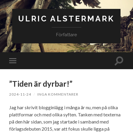
ULRIC ALSTERMARK
Författare
Slå
Slå
på/av
på/av
sökfäl
mobilmeny
”Tiden är dyrbar!”
2024-11-24
/
INGA KOMMENTARER
Jag har skrivit blogginlägg i många år nu, men på olika
plattformar och med olika syften. Tanken med texterna
på den här sidan, som jag startade i samband med
förlagsdebuten 2015, var att fokus skulle ligga på