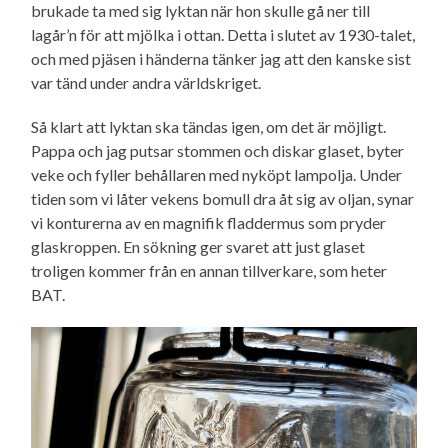
brukade ta med sig lyktan när hon skulle gå ner till
lagår’n för att mjölka i ottan. Detta i slutet av 1930-talet,
och med pjäsen i händerna tänker jag att den kanske sist
var tänd under andra världskriget.
Så klart att lyktan ska tändas igen, om det är möjligt.
Pappa och jag putsar stommen och diskar glaset, byter
veke och fyller behållaren med nyköpt lampolja. Under
tiden som vi låter vekens bomull dra åt sig av oljan, synar
vi konturerna av en magnifik fladdermus som pryder
glaskroppen. En sökning ger svaret att just glaset
troligen kommer från en annan tillverkare, som heter
BAT.