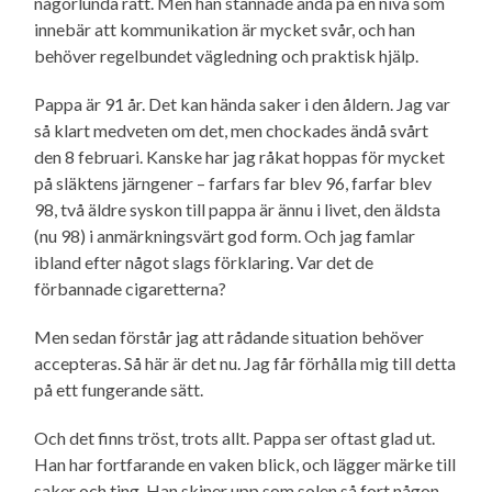
någorlunda rätt. Men han stannade ändå på en nivå som
innebär att kommunikation är mycket svår, och han
behöver regelbundet vägledning och praktisk hjälp.
Pappa är 91 år. Det kan hända saker i den åldern. Jag var
så klart medveten om det, men chockades ändå svårt
den 8 februari. Kanske har jag råkat hoppas för mycket
på släktens järngener – farfars far blev 96, farfar blev
98, två äldre syskon till pappa är ännu i livet, den äldsta
(nu 98) i anmärkningsvärt god form. Och jag famlar
ibland efter något slags förklaring. Var det de
förbannade cigaretterna?
Men sedan förstår jag att rådande situation behöver
accepteras. Så här är det nu. Jag får förhålla mig till detta
på ett fungerande sätt.
Och det finns tröst, trots allt. Pappa ser oftast glad ut.
Han har fortfarande en vaken blick, och lägger märke till
saker och ting. Han skiner upp som solen så fort någon