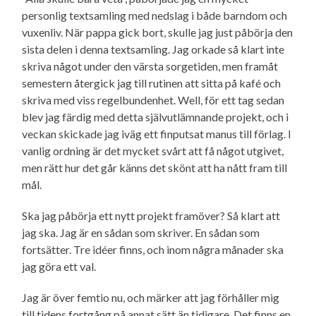
personlig textsamling med nedslag i både barndom och
vuxenliv. När pappa gick bort, skulle jag just påbörja den
sista delen i denna textsamling. Jag orkade så klart inte
skriva något under den värsta sorgetiden, men framåt
semestern återgick jag till rutinen att sitta på kafé och
skriva med viss regelbundenhet. Well, för ett tag sedan
blev jag färdig med detta själv­utlämnande projekt, och i
veckan skickade jag iväg ett finputsat manus till förlag. I
vanlig ordning är det mycket svårt att få något utgivet,
men rätt hur det går känns det skönt att ha nått fram till
mål.
Ska jag påbörja ett nytt projekt framöver? Så klart att
jag ska. Jag är en sådan som skriver. En sådan som
fortsätter. Tre idéer finns, och inom några månader ska
jag göra ett val.
Jag är över femtio nu, och märker att jag förhåller mig
till tidens fortgång på annat sätt än tidigare. Det finns en