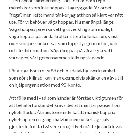
– i ett annat sammanhang – att ”det är bara fega
människor som inte hoppas”. Jag ryggade för ordet
”fega”, men i efterhand tänker jag att hon så klart var rätt
ute. För vi behöver våga hoppas. Nu mer än på länge.
Våga hoppas på en så vettig utveckling som möjligt,
våga hoppas på sunda krafter, stora folkmassors vinst
över små person­kretsar som toppstyr genom hot, våld
och desinformation. Våga hoppas på våra egna val i
vardagen, vårt gemensamma ställningstagande.
För att ge konkret stöd och bli delaktig i verksamhet
som gör skillnad, kan man exempelvis skänka en gåva till
en hjälporganisation med 90-konto.
Att följa med i vad som händer är förstås viktigt, men för
att behålla förståndet krävs det att man tar pauser från
nyhets­flödet. Åtminstone undvika att maniskt öppna
nyhetsappen en gång i halvtimmen (vilket jag själv
gjorde de första två veckorna). Livet måste ju ändå levas