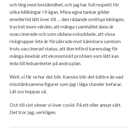
och ting med bestämdhet, och jag har full respekt för
olika hållningar i frågan. Mina egna tankar glider
emellertid lätt över till … den rådande smittspridningen,
trycket inom vården, att många i samhället ännu är
ovaccinerade och som sådana oskyddade, att vissa
riskgrupper inte är försäkrade mot kännbara symtom
trots vaccinerad status, att återinförd karensdag för
många innebär ett ekonomiskt problem som lätt kan
leda till ledsamheter på andra plan.
Well, vi får se hur det blir. Kanske blir det bättre än vad
misstänksamma figurer som jag i låga stunder befarar.
Låt oss hoppas så.
Och till sist vinner vi över covid. På ett eller annat sätt.
Det tror jag, verkligen.