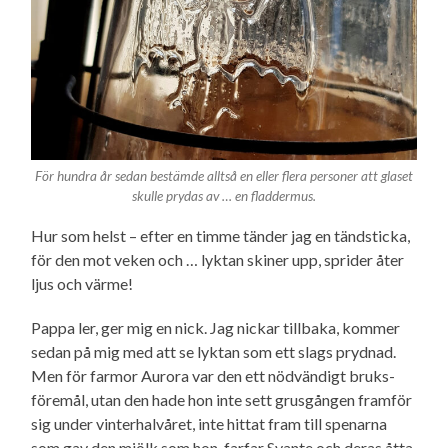
För hundra år sedan bestämde alltså en eller flera personer att glaset
skulle prydas av … en fladdermus.
Hur som helst – efter en timme tänder jag en tändsticka,
för den mot veken och … lyktan skiner upp, sprider åter
ljus och värme!
Pappa ler, ger mig en nick. Jag nickar tillbaka, kommer
sedan på mig med att se lyktan som ett slags prydnad.
Men för farmor Aurora var den ett nödvändigt bruks­
föremål, utan den hade hon inte sett grusgången framför
sig under vinter­halvåret, inte hittat fram till spenarna
som gav den mjölk som hon, farfar Svante och deras åtta