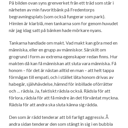
På bilden ovan syns grenverket från ett träd som står i
närheten av min favoritbänk på Fredentorps
begravnings­plats (som också fungerar som park).
Himlen är klarblå, men tankarna som for genom huvudet
när jag idag satt på bänken hade mörkare nyans.
Tankarna handlade om makt. Vad makt kan göra med en
människa, eller en grupp av människor. Särskilt om
grogrund i form av extrema egenskaper redan finns. Hur
makten då kan få människan att sluta vara människa. Få
honom – för det är nästan alltid en man – att helt tappa
förmågan till empati, och i stället låta honom drivas av
habegär, självhävdelse, hämnd för inbillade oförrätter
och … rädsla. Ja, faktiskt rädsla också. Rädsla för att
förlora, rädsla för att få mindre än det förväntat myckna.
Rädsla för att andra ska sluta känna sig rädda.
Den som är rädd tenderar att bli farligt aggressiv. Å
andra sidan tenderar den som stängt in sig i en bubbla