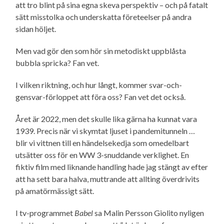
att tro blint på sina egna skeva perspektiv – och på fatalt
sätt misstolka och underskatta företeelser på andra
sidan höljet.
Men vad gör den som hör sin metodiskt uppblåsta
bubbla spricka? Fan vet.
I vilken riktning, och hur långt, kommer svar-och-
gensvar-förloppet att föra oss? Fan vet det också.
Året är 2022, men det skulle lika gärna ha kunnat vara
1939. Precis när vi skymtat ljuset i pandemi­tunneln …
blir vi vittnen till en händelsekedja som omedelbart
utsätter oss för en WW 3-snuddande verklighet. En
fiktiv film med liknande handling hade jag stängt av efter
att ha sett bara halva, muttrande att allting överdrivits
på amatörmässigt sätt.
I tv-programmet
Babel
sa Malin Persson Giolito nyligen