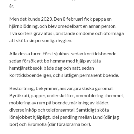
år.
Men det kunde 2023. Den 8 februari fick pappa en
hjärnblödning, och blev omedelbart en annan person.
Två sorters grav afasi, bristande omdöme och oförmåga
att sköta sin personliga hygien.
Alla dessa turer. Först sjukhus, sedan korttidsboende,
sedan försök att bo hemma med hjälp av täta
hemtjänstbesök både dag och natt, sedan
korttidsboende igen, och slutligen permanent boende.
Bestörtning, bekymmer, ansvar, praktiska göromål.
Byråkrati, papper, underskrifter, ommöblering i hemmet,
möblering av rum på boende, märkning av kläder,
diverse inköp och telefonsamtal. Samtidigt sköta
lönejobbet hjälpligt, idel pendling mellan Lund (där jag
bor) och Bromölla (där föräldrarna bor).