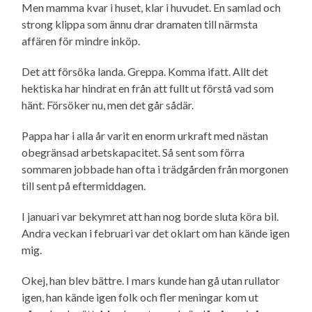
Men mamma kvar i huset, klar i huvudet. En samlad och
strong klippa som ännu drar dramaten till närmsta
affären för mindre inköp.
Det att försöka landa. Greppa. Komma ifatt. Allt det
hektiska har hindrat en från att fullt ut förstå vad som
hänt. Försöker nu, men det går sådär.
Pappa har i alla år varit en enorm urkraft med nästan
obegränsad arbetskapacitet. Så sent som förra
sommaren jobbade han ofta i trädgården från morgonen
till sent på eftermiddagen.
I januari var bekymret att han nog borde sluta köra bil.
Andra veckan i februari var det oklart om han kände igen
mig.
Okej, han blev bättre. I mars kunde han gå utan rullator
igen, han kände igen folk och fler meningar kom ut