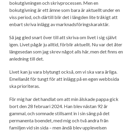
bokutgivningen och skrivprocessen. Men en
bokutgivning är ett ämne som bara är aktuellt under en
viss period, och därtill blir det i längden lite tråkigt att
enbart skriva inlägg av marknads­förings­karaktär.
Så jag gled snart över till att skriva om livet i sig självt
igen. Livet pågår ju alltid, förblir aktuellt. Nu var det åter
längesedan som jag skrev något alls här, men det finns en
anledning till det.
Livet kan ju vara blytungt också, om vi ska vara ärliga.
Emellanåt för tungt för att inlägg på en egen webbsida
ska prioriteras.
För mig har det handlat om att min älskade pappa gick
bort den 28 februari 2024. Han blev nästan 92 år
gammal, och somnade stillsamt in i sin säng på det
permanenta boendet, med mig och två andra från
familjen vid sin sida – men ändå blev upplevelsen