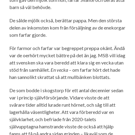
barn så väl behövde.
De sålde mjölk också, berättar pappa. Men den största
delen av inkomsten kom från försäljning av de enekorgar
som farfar gjorde.
För farmor och farfar var begreppet preppa okänt. Ändå
var de oerhört mycket bättre på det än jag. MSB vill idag
att svensken ska vara beredd att klara sig en vecka utan
stöd från samhället.
En vecka
– om farfar hört det hade
han sannolikt skrattat så att mullbänken blottats.
De som bodde i skogstorp för ett antal decennier sedan
var i princip själv­försörjande. Vidare visste de att
svårare tider alltid lurade runt hörnet, och såg till att
lagerhålla väsentligheter. Att vara förberedd var en
självklarhet, och befriade från 2020-talets
självupptagna hamstrande visste de också att hjälp
fanns att få på andra sidan grinden – likaväl som de