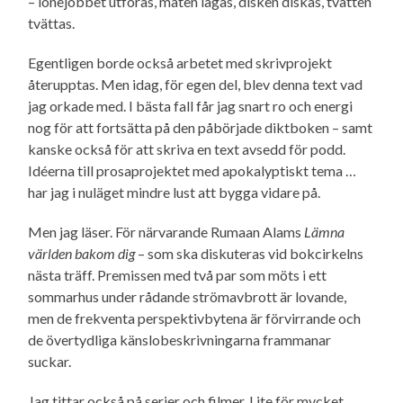
– lönejobbet utföras, maten lagas, disken diskas, tvätten
tvättas.
Egentligen borde också arbetet med skrivprojekt
återupptas. Men idag, för egen del, blev denna text vad
jag orkade med. I bästa fall får jag snart ro och energi
nog för att fortsätta på den påbörjade diktboken – samt
kanske också för att skriva en text avsedd för podd.
Idéerna till prosaprojektet med apokalyptiskt tema …
har jag i nuläget mindre lust att bygga vidare på.
Men jag läser. För närvarande Rumaan Alams
Lämna
världen bakom dig
– som ska diskuteras vid bokcirkelns
nästa träff. Premissen med två par som möts i ett
sommarhus under rådande strömavbrott är lovande,
men de frekventa perspektiv­bytena är förvirrande och
de övertydliga känslo­beskrivningarna frammanar
suckar.
Jag tittar också på serier och filmer. Lite för mycket,