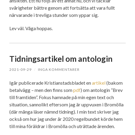
ansikten. Ett nu följs av ett annat nu, och vi tacklar
svårigheter bättre genom att fortsätta att vara fullt
närvarande i trevliga stunder som yppar sig.
Lev väl. Våga hoppas.
Tidningsartikel om antologin
2021-09-29
/
INGA KOMMENTARER
Igår publicerade Kristianstadsbladet en
artikel
(bakom
betalvägg – men den finns som
pdf
) om antologin ”Brev
till framtiden”. Fokus hamnade på min egen text och
situation, sannolikt eftersom jag är uppvuxen i Bromölla
(där många läser nämnd tidning). I min text skriver jag
också om hur jag under år 2020 regelbundet körde hem
till mina föräldrar i Bromölla och uträttade ärenden.