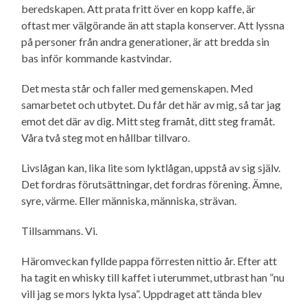
beredskapen. Att prata fritt över en kopp kaffe, är
oftast mer välgörande än att stapla konserver. Att lyssna
på personer från andra generationer, är att bredda sin
bas inför kommande kastvindar.
Det mesta står och faller med gemenskapen. Med
samarbetet och utbytet. Du får det här av mig, så tar jag
emot det där av dig. Mitt steg framåt, ditt steg framåt.
Våra två steg mot en hållbar tillvaro.
Livslågan kan, lika lite som lyktlågan, uppstå av sig själv.
Det fordras förutsättningar, det fordras förening. Ämne,
syre, värme. Eller människa, människa, strävan.
Tillsammans. Vi.
Häromveckan fyllde pappa förresten nittio år. Efter att
ha tagit en whisky till kaffet i uterummet, utbrast han ”nu
vill jag se mors lykta lysa”. Uppdraget att tända blev