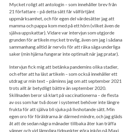
Mycket roligt att antologin – som innehåller brev från
21 författare – på detta sätt får välförtjänt
uppmärksamhet, och för egen del värdesätter jag att
mamma och pappa kom med på ett hörn (vilket även de
själva uppskattar). Vidare var intervjun som utgjorde
grunden för artikeln mycket trevlig, även om jag i sådana
sammanhang alltid är nervös för att råka säga underliga
saker (min hjärna fungerar inte optimalt när jag pratar).
Intervjun fick mig att betänka pandemins olika stadier,
och efter att ha läst artikeln – som också innehåller ett
utdrag ur min text – påminns jag om att september 2021
trots allt är betydligt bättre än september 2020.
Skillnaden beror så klart på vaccinationerna – de flesta
av oss som har två doser i systemet behöver inte längre
frukta för att själva bli sjuka på livshotande sätt. Min
egen oro för föräldrarna är därmed mindre, och jag gläds
åt att de sedan några månader tillbaka åter kan träffa
vänner och vid lämpliga tidpunkter göra inköp på Maxi