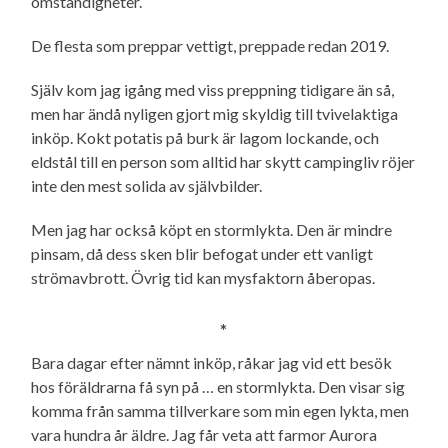
omständigheter.
De flesta som preppar vettigt, preppade redan 2019.
Själv kom jag igång med viss preppning tidigare än så,
men har ändå nyligen gjort mig skyldig till tvivelaktiga
inköp. Kokt potatis på burk är lagom lockande, och
eldstål till en person som alltid har skytt campingliv röjer
inte den mest solida av självbilder.
Men jag har också köpt en stormlykta. Den är mindre
pinsam, då dess sken blir befogat under ett vanligt
strömavbrott. Övrig tid kan mysfaktorn åberopas.
*
Bara dagar efter nämnt inköp, råkar jag vid ett besök
hos föräldrarna få syn på … en stormlykta. Den visar sig
komma från samma tillverkare som min egen lykta, men
vara hundra år äldre. Jag får veta att farmor Aurora