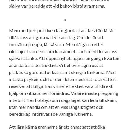
själva var beredda att vid behov bistå grannarna.
*
Men med perspektiven klargjorda, kanske vi ändå får
tillåta oss att göra vad vi kan idag. Om det är att
fortsätta preppa, låt så vara. Men då gärna efter
riktlinjer från dem som kan ämnet – och med fler än oss
själva i åtanke. Att öppna nyhetsappen en gång i kvarten
är ändå bara destruktivt. Vi behöver ägna oss åt
praktiska göromål också, samt skingra tankarna. Med
intakta psyken, och för den delen med mat- och vatten­
reserver att tillgå, kan vi mer effektivt vara till direkt
hjälp om situationen förändras. Vidare måste preppning
inte bli till en hobby, som i dagsläget kan leda till skam,
utan mer handla om att en viss långsiktighet och
beredskap införlivas i de vanliga rutinerna.
Att lära känna grannarna är ett annat sätt att öka