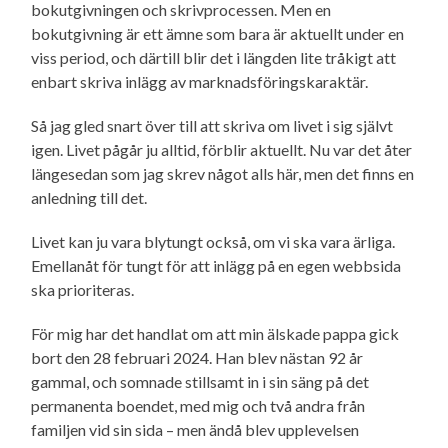
bokutgivningen och skrivprocessen. Men en
bokutgivning är ett ämne som bara är aktuellt under en
viss period, och därtill blir det i längden lite tråkigt att
enbart skriva inlägg av marknads­förings­karaktär.
Så jag gled snart över till att skriva om livet i sig självt
igen. Livet pågår ju alltid, förblir aktuellt. Nu var det åter
längesedan som jag skrev något alls här, men det finns en
anledning till det.
Livet kan ju vara blytungt också, om vi ska vara ärliga.
Emellanåt för tungt för att inlägg på en egen webbsida
ska prioriteras.
För mig har det handlat om att min älskade pappa gick
bort den 28 februari 2024. Han blev nästan 92 år
gammal, och somnade stillsamt in i sin säng på det
permanenta boendet, med mig och två andra från
familjen vid sin sida – men ändå blev upplevelsen