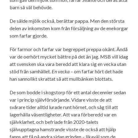
barn så väl behövde.
De sålde mjölk också, berättar pappa. Men den största
delen av inkomsten kom från försäljning av de enekorgar
som farfar gjorde.
För farmor och farfar var begreppet preppa okänt. Ändå
var de oerhört mycket bättre på det än jag. MSB vill idag
att svensken ska vara beredd att klara sig en vecka utan
stöd från samhället.
En vecka
– om farfar hört det hade
han sannolikt skrattat så att mullbänken blottats.
De som bodde i skogstorp för ett antal decennier sedan
var i princip själv­försörjande. Vidare visste de att
svårare tider alltid lurade runt hörnet, och såg till att
lagerhålla väsentligheter. Att vara förberedd var en
självklarhet, och befriade från 2020-talets
självupptagna hamstrande visste de också att hjälp
fanns att få på andra sidan grinden – likaväl som de