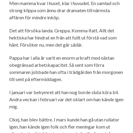
Men mamma kvar i huset, klar i huvudet. En samlad och
strong klippa som ännu drar dramaten till närmsta
affären för mindre inköp.
Det att försöka landa. Greppa. Komma ifatt. Allt det
hektiska har hindrat en från att fullt ut förstå vad som
hänt. Försöker nu, men det går sådär.
Pappa har i alla år varit en enorm urkraft med nästan
obegränsad arbetskapacitet. Så sent som förra
sommaren jobbade han ofta i trädgården från morgonen
till sent på eftermiddagen.
I januari var bekymret att han nog borde sluta köra bil.
Andra veckan i februari var det oklart om han kände igen
mig.
Okej, han blev bättre. I mars kunde han gå utan rullator
igen, han kände igen folk och fler meningar kom ut