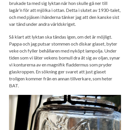
brukade ta med sig lyktan när hon skulle gå ner till
lagår’n för att mjölka i ottan. Detta i slutet av 1930-talet,
och med pjäsen i händerna tänker jag att den kanske sist
var tänd under andra världskriget.
Så klart att lyktan ska tändas igen, om det är möjligt.
Pappa och jag putsar stommen och diskar glaset, byter
veke och fyller behållaren med nyköpt lampolja. Under
tiden som vi låter vekens bomull dra åt sig av oljan, synar
vi konturerna av en magnifik fladdermus som pryder
glaskroppen. En sökning ger svaret att just glaset
troligen kommer från en annan tillverkare, som heter
BAT.