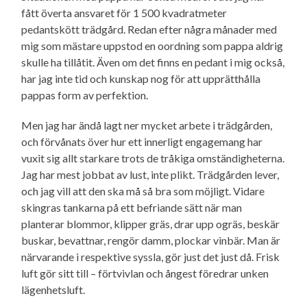
fått överta ansvaret för 1 500 kvadratmeter
pedantskött trädgård. Redan efter några månader med
mig som mästare uppstod en oordning som pappa aldrig
skulle ha tillåtit. Även om det finns en pedant i mig också,
har jag inte tid och kunskap nog för att upprätthålla
pappas form av perfektion.
Men jag har ändå lagt ner mycket arbete i trädgården,
och förvånats över hur ett innerligt engagemang har
vuxit sig allt starkare trots de tråkiga omständig­heterna.
Jag har mest jobbat av lust, inte plikt. Trädgården lever,
och jag vill att den ska må så bra som möjligt. Vidare
skingras tankarna på ett befriande sätt när man
planterar blommor, klipper gräs, drar upp ogräs, beskär
buskar, bevattnar, rengör damm, plockar vinbär. Man är
närvarande i respektive syssla, gör just det just då. Frisk
luft gör sitt till – förtvivlan och ångest föredrar unken
lägenhetsluft.