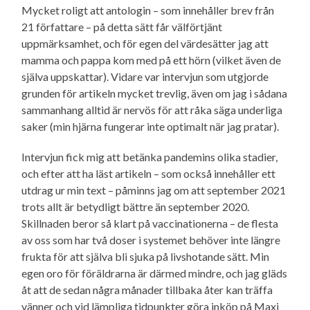
Mycket roligt att antologin – som innehåller brev från
21 författare – på detta sätt får välförtjänt
uppmärksamhet, och för egen del värdesätter jag att
mamma och pappa kom med på ett hörn (vilket även de
själva uppskattar). Vidare var intervjun som utgjorde
grunden för artikeln mycket trevlig, även om jag i sådana
sammanhang alltid är nervös för att råka säga underliga
saker (min hjärna fungerar inte optimalt när jag pratar).
Intervjun fick mig att betänka pandemins olika stadier,
och efter att ha läst artikeln – som också innehåller ett
utdrag ur min text – påminns jag om att september 2021
trots allt är betydligt bättre än september 2020.
Skillnaden beror så klart på vaccinationerna – de flesta
av oss som har två doser i systemet behöver inte längre
frukta för att själva bli sjuka på livshotande sätt. Min
egen oro för föräldrarna är därmed mindre, och jag gläds
åt att de sedan några månader tillbaka åter kan träffa
vänner och vid lämpliga tidpunkter göra inköp på Maxi