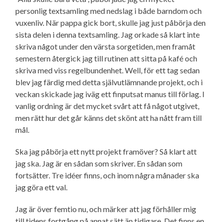
personlig textsamling med nedslag i både barndom och
vuxenliv. När pappa gick bort, skulle jag just påbörja den
sista delen i denna textsamling. Jag orkade så klart inte
skriva något under den värsta sorgetiden, men framåt
semestern återgick jag till rutinen att sitta på kafé och
skriva med viss regelbundenhet. Well, för ett tag sedan
blev jag färdig med detta själv­utlämnande projekt, och i
veckan skickade jag iväg ett finputsat manus till förlag. I
vanlig ordning är det mycket svårt att få något utgivet,
men rätt hur det går känns det skönt att ha nått fram till
mål.
Ska jag påbörja ett nytt projekt framöver? Så klart att
jag ska. Jag är en sådan som skriver. En sådan som
fortsätter. Tre idéer finns, och inom några månader ska
jag göra ett val.
Jag är över femtio nu, och märker att jag förhåller mig
till tidens fortgång på annat sätt än tidigare. Det finns en