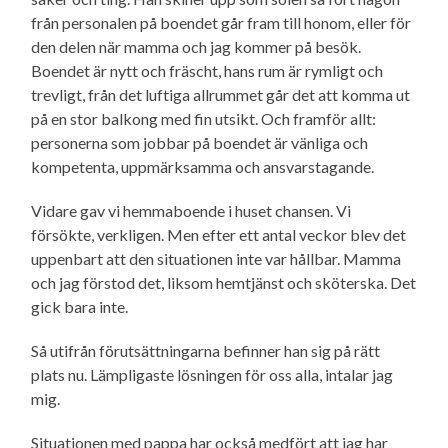
från personalen på boendet går fram till honom, eller för
den delen när mamma och jag kommer på besök.
Boendet är nytt och fräscht, hans rum är rymligt och
trevligt, från det luftiga allrummet går det att komma ut
på en stor balkong med fin utsikt. Och framför allt:
personerna som jobbar på boendet är vänliga och
kompetenta, uppmärksamma och ansvarstagande.
Vidare gav vi hemmaboende i huset chansen. Vi
försökte, verkligen. Men efter ett antal veckor blev det
uppenbart att den situationen inte var hållbar. Mamma
och jag förstod det, liksom hemtjänst och sköterska. Det
gick bara inte.
Så utifrån förutsättningarna befinner han sig på rätt
plats nu. Lämpligaste lösningen för oss alla, intalar jag
mig.
Situationen med pappa har också medfört att jag har