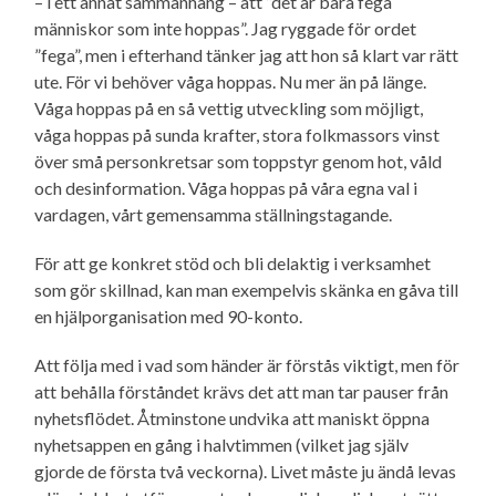
– i ett annat sammanhang – att ”det är bara fega
människor som inte hoppas”. Jag ryggade för ordet
”fega”, men i efterhand tänker jag att hon så klart var rätt
ute. För vi behöver våga hoppas. Nu mer än på länge.
Våga hoppas på en så vettig utveckling som möjligt,
våga hoppas på sunda krafter, stora folkmassors vinst
över små person­kretsar som toppstyr genom hot, våld
och desinformation. Våga hoppas på våra egna val i
vardagen, vårt gemensamma ställningstagande.
För att ge konkret stöd och bli delaktig i verksamhet
som gör skillnad, kan man exempelvis skänka en gåva till
en hjälporganisation med 90-konto.
Att följa med i vad som händer är förstås viktigt, men för
att behålla förståndet krävs det att man tar pauser från
nyhets­flödet. Åtminstone undvika att maniskt öppna
nyhetsappen en gång i halvtimmen (vilket jag själv
gjorde de första två veckorna). Livet måste ju ändå levas