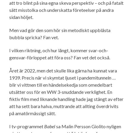
att tro blint på sina egna skeva perspektiv – och på fatalt
sätt misstolka och underskatta företeelser på andra
sidan höljet.
Men vad gör den som hör sin metodiskt uppblåsta
bubbla spricka? Fan vet.
I vilken riktning, och hur långt, kommer svar-och-
gensvar-förloppet att föra oss? Fan vet det också.
Året är 2022, men det skulle lika gärna ha kunnat vara
1939. Precis när vi skymtat ljuset i pandemi­tunneln …
blir vi vittnen till en händelsekedja som omedelbart
utsätter oss för en WW 3-snuddande verklighet. En
fiktiv film med liknande handling hade jag stängt av efter
att ha sett bara halva, muttrande att allting överdrivits
på amatörmässigt sätt.
I tv-programmet
Babel
sa Malin Persson Giolito nyligen