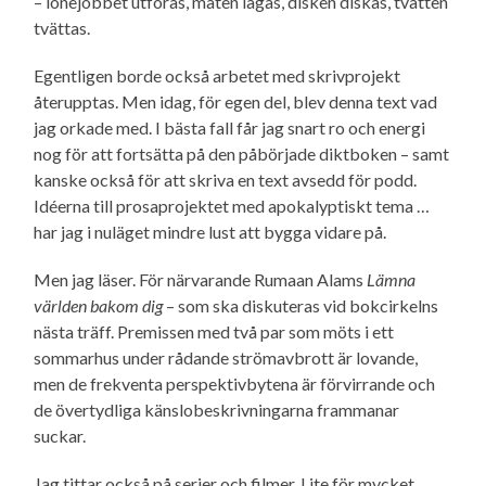
– lönejobbet utföras, maten lagas, disken diskas, tvätten
tvättas.
Egentligen borde också arbetet med skrivprojekt
återupptas. Men idag, för egen del, blev denna text vad
jag orkade med. I bästa fall får jag snart ro och energi
nog för att fortsätta på den påbörjade diktboken – samt
kanske också för att skriva en text avsedd för podd.
Idéerna till prosaprojektet med apokalyptiskt tema …
har jag i nuläget mindre lust att bygga vidare på.
Men jag läser. För närvarande Rumaan Alams
Lämna
världen bakom dig
– som ska diskuteras vid bokcirkelns
nästa träff. Premissen med två par som möts i ett
sommarhus under rådande strömavbrott är lovande,
men de frekventa perspektiv­bytena är förvirrande och
de övertydliga känslo­beskrivningarna frammanar
suckar.
Jag tittar också på serier och filmer. Lite för mycket,