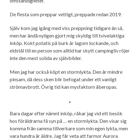
omständigheter.
De flesta som preppar vettigt, preppade redan 2019.
Själv kom jag igång med viss preppning tidigare än så,
men har ändå nyligen gjort mig skyldig till tvivelaktiga
inköp. Kokt potatis på burk är lagom lockande, och
eldstål till en person som alltid har skytt campingliv röjer
inte den mest solida av självbilder.
Men jag har också köpt en stormlykta. Den är mindre
pinsam, då dess sken blir befogat under ett vanligt
strömavbrott. Övrig tid kan mysfaktorn åberopas.
*
Bara dagar efter nämnt inköp, råkar jag vid ett besök
hos föräldrarna få syn på … en stormlykta. Den visar sig
komma från samma tillverkare som min egen lykta, men
vara hundra år äldre. Jag får veta att farmor Aurora