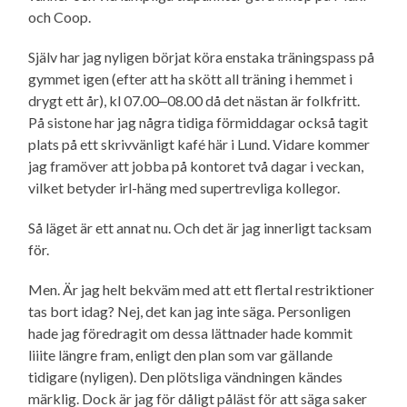
och Coop.
Själv har jag nyligen börjat köra enstaka träningspass på
gymmet igen (efter att ha skött all träning i hemmet i
drygt ett år), kl 07.00‒08.00 då det nästan är folkfritt.
På sistone har jag några tidiga förmiddagar också tagit
plats på ett skrivvänligt kafé här i Lund. Vidare kommer
jag framöver att jobba på kontoret två dagar i veckan,
vilket betyder irl-häng med supertrevliga kollegor.
Så läget är ett annat nu. Och det är jag innerligt tacksam
för.
Men. Är jag helt bekväm med att ett flertal restriktioner
tas bort idag? Nej, det kan jag inte säga. Personligen
hade jag föredragit om dessa lättnader hade kommit
liiite längre fram, enligt den plan som var gällande
tidigare (nyligen). Den plötsliga vändningen kändes
märklig. Dock är jag för dåligt påläst för att säga saker