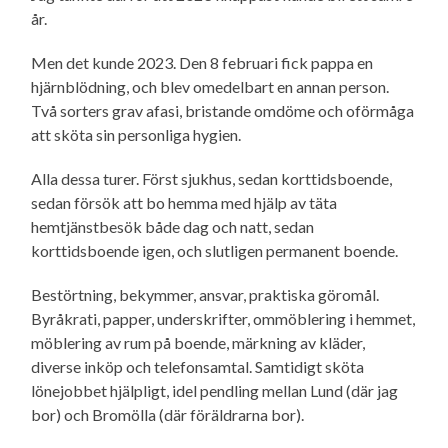
år.
Men det kunde 2023. Den 8 februari fick pappa en
hjärnblödning, och blev omedelbart en annan person.
Två sorters grav afasi, bristande omdöme och oförmåga
att sköta sin personliga hygien.
Alla dessa turer. Först sjukhus, sedan korttidsboende,
sedan försök att bo hemma med hjälp av täta
hemtjänstbesök både dag och natt, sedan
korttidsboende igen, och slutligen permanent boende.
Bestörtning, bekymmer, ansvar, praktiska göromål.
Byråkrati, papper, underskrifter, ommöblering i hemmet,
möblering av rum på boende, märkning av kläder,
diverse inköp och telefonsamtal. Samtidigt sköta
lönejobbet hjälpligt, idel pendling mellan Lund (där jag
bor) och Bromölla (där föräldrarna bor).