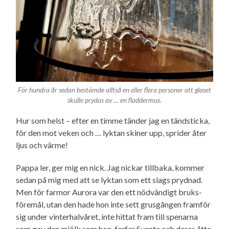
För hundra år sedan bestämde alltså en eller flera personer att glaset
skulle prydas av … en fladdermus.
Hur som helst – efter en timme tänder jag en tändsticka,
för den mot veken och … lyktan skiner upp, sprider åter
ljus och värme!
Pappa ler, ger mig en nick. Jag nickar tillbaka, kommer
sedan på mig med att se lyktan som ett slags prydnad.
Men för farmor Aurora var den ett nödvändigt bruks­
föremål, utan den hade hon inte sett grusgången framför
sig under vinter­halvåret, inte hittat fram till spenarna
som gav den mjölk som hon, farfar Svante och deras åtta