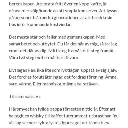
beredskapen. Att prata fritt över en kopp kaffe, är
oftast mer välgörande än att stapla konserver. Att lyssna
på personer från andra generationer, är att bredda sin
bas inför kommande kastvindar.
Det mesta står och faller med gemenskapen. Med
samarbetet och utbytet. Du får det här av mig, så tar jag
emot det där av dig. Mitt steg framåt, ditt steg framåt.
Våra två steg mot en hållbar tillvaro.
Livslågan kan, lika lite som lyktlågan, uppstå av sig själv.
Det fordras förutsättningar, det fordras förening. Ämne,
syre, värme. Eller människa, människa, strävan.
Tillsammans. Vi.
Häromveckan fyllde pappa förresten nittio år. Efter att
ha tagit en whisky till kaffet i uterummet, utbrast han ”nu
vill jag se mors lykta lysa”. Uppdraget att tända blev