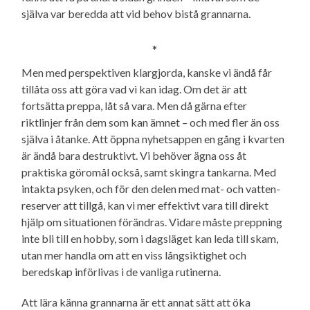
själva var beredda att vid behov bistå grannarna.
*
Men med perspektiven klargjorda, kanske vi ändå får
tillåta oss att göra vad vi kan idag. Om det är att
fortsätta preppa, låt så vara. Men då gärna efter
riktlinjer från dem som kan ämnet – och med fler än oss
själva i åtanke. Att öppna nyhetsappen en gång i kvarten
är ändå bara destruktivt. Vi behöver ägna oss åt
praktiska göromål också, samt skingra tankarna. Med
intakta psyken, och för den delen med mat- och vatten­
reserver att tillgå, kan vi mer effektivt vara till direkt
hjälp om situationen förändras. Vidare måste preppning
inte bli till en hobby, som i dagsläget kan leda till skam,
utan mer handla om att en viss långsiktighet och
beredskap införlivas i de vanliga rutinerna.
Att lära känna grannarna är ett annat sätt att öka