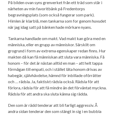
På bilden ovan syns grenverket från ett träd som står i
närheten av min favoritbänk på Fredentorps
begravnings­plats (som också fungerar som park).
Himlen är klarblå, men tankarna som for genom huvudet
när jag idag satt på bänken hade mörkare nyans.
Tankarna handlade om makt. Vad makt kan göra med en
människa, eller en grupp av människor. Särskilt om
grogrund i form av extrema egenskaper redan finns. Hur
makten då kan få människan att sluta vara människa. Få
honom – för det är nästan alltid en man – att helt tappa
förmågan till empati, och i stället låta honom drivas av
habegär, självhävdelse, hämnd för inbillade oförrätter
och … rädsla. Ja, faktiskt rädsla också. Rädsla för att
förlora, rädsla för att få mindre än det förväntat myckna.
Rädsla för att andra ska sluta känna sig rädda.
Den som är rädd tenderar att bli farligt aggressiv. Å
andra sidan tenderar den som stängt in sig i en bubbla