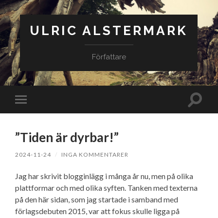
ULRIC ALSTERMARK
Författare
Slå
Slå
på/av
på/av
sökfäl
mobilmeny
”Tiden är dyrbar!”
2024-11-24
/
INGA KOMMENTARER
Jag har skrivit blogginlägg i många år nu, men på olika
plattformar och med olika syften. Tanken med texterna
på den här sidan, som jag startade i samband med
förlagsdebuten 2015, var att fokus skulle ligga på