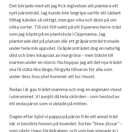
Det började med att jag fick ingivelsen att plantera ett
nytt päronträd. Jag kunde inte begripa varför ett sådant
tilltag kändes så viktigt, men gav vika och läste på om
olika sorter. Till sist föll valet på ett Esperens herre-träd
som jag köpte på en plantskola i Oppmanna. Jag
planterade det på platsen där ett gråpäronträd tronade
under hela min uppväxt. Gråpäronträdet dog en naturlig
död och blev inkapslat av murgröna – men blåste till
marken under en storm. Nu hoppas jag att det nya trädet
ska få ståta lika länge, förgylla tillvaron för alla som
under dess livscykel kommer att bo i huset.
Redan i år gav trädet mamma och mig en angenäm stund
i uterummet. Vi avnjöt då hela skörden – som bestod av
ett enda päron som vi delade på mitten.
Dagen efter bjöd vi pappa på päron från ett annat träd
när vi besökte honom på boendet. Sorten ”Skea-jössar” –
som växte i hans föräldrahem, och som han ympade in i