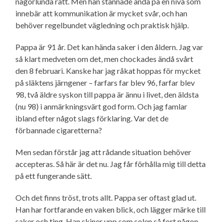
någorlunda rätt. Men han stannade ändå på en nivå som
innebär att kommunikation är mycket svår, och han
behöver regelbundet vägledning och praktisk hjälp.
Pappa är 91 år. Det kan hända saker i den åldern. Jag var
så klart medveten om det, men chockades ändå svårt
den 8 februari. Kanske har jag råkat hoppas för mycket
på släktens järngener – farfars far blev 96, farfar blev
98, två äldre syskon till pappa är ännu i livet, den äldsta
(nu 98) i anmärkningsvärt god form. Och jag famlar
ibland efter något slags förklaring. Var det de
förbannade cigaretterna?
Men sedan förstår jag att rådande situation behöver
accepteras. Så här är det nu. Jag får förhålla mig till detta
på ett fungerande sätt.
Och det finns tröst, trots allt. Pappa ser oftast glad ut.
Han har fortfarande en vaken blick, och lägger märke till
saker och ting. Han skiner upp som solen så fort någon