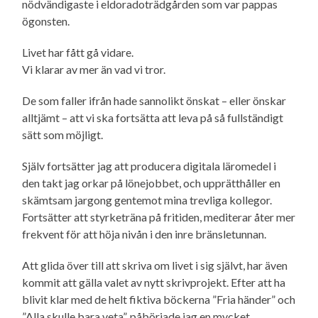
nödvändigaste i eldorado­trädgården som var pappas
ögonsten.
Livet har fått gå vidare.
Vi klarar av mer än vad vi tror.
De som faller ifrån hade sannolikt önskat – eller önskar
alltjämt – att vi ska fortsätta att leva på så fullständigt
sätt som möjligt.
Själv fortsätter jag att producera digitala läromedel i
den takt jag orkar på lönejobbet, och upprätthåller en
skämtsam jargong gentemot mina trevliga kollegor.
Fortsätter att styrketräna på fritiden, mediterar åter mer
frekvent för att höja nivån i den inre bränsletunnan.
Att glida över till att skriva om livet i sig självt, har även
kommit att gälla valet av nytt skrivprojekt. Efter att ha
blivit klar med de helt fiktiva böckerna ”Fria händer” och
”Alla skulle bara veta”, påbörjade jag en mycket