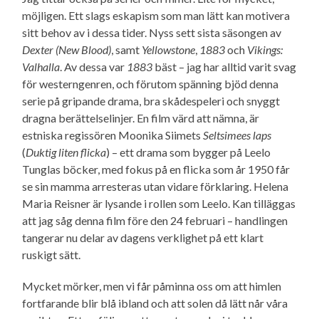
möjligen. Ett slags eskapism som man lätt kan motivera
sitt behov av i dessa tider. Nyss sett sista säsongen av
Dexter (New Blood)
, samt
Yellowstone
,
1883
och
Vikings:
Valhalla
. Av dessa var
1883
bäst – jag har alltid varit svag
för westerngenren, och förutom spänning bjöd denna
serie på gripande drama, bra skådespeleri och snyggt
dragna berättelse­linjer. En film värd att nämna, är
estniska regissören Moonika Siimets
Seltsimees laps
(
Duktig liten flicka
) – ett drama som bygger på Leelo
Tunglas böcker, med fokus på en flicka som år 1950 får
se sin mamma arresteras utan vidare förklaring. Helena
Maria Reisner är lysande i rollen som Leelo. Kan tilläggas
att jag såg denna film före den 24 februari – handlingen
tangerar nu delar av dagens verklighet på ett klart
ruskigt sätt.
Mycket mörker, men vi får påminna oss om att himlen
fortfarande blir blå ibland och att solen då lätt når våra