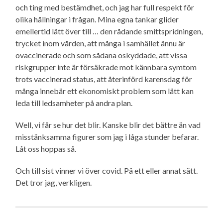
och ting med bestämdhet, och jag har full respekt för
olika hållningar i frågan. Mina egna tankar glider
emellertid lätt över till … den rådande smittspridningen,
trycket inom vården, att många i samhället ännu är
ovaccinerade och som sådana oskyddade, att vissa
riskgrupper inte är försäkrade mot kännbara symtom
trots vaccinerad status, att återinförd karensdag för
många innebär ett ekonomiskt problem som lätt kan
leda till ledsamheter på andra plan.
Well, vi får se hur det blir. Kanske blir det bättre än vad
misstänksamma figurer som jag i låga stunder befarar.
Låt oss hoppas så.
Och till sist vinner vi över covid. På ett eller annat sätt.
Det tror jag, verkligen.