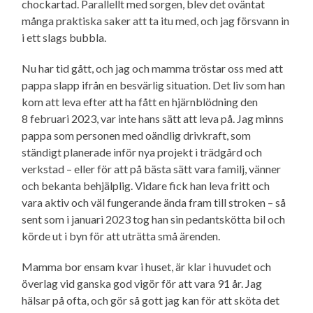
chockartad. Parallellt med sorgen, blev det oväntat
många praktiska saker att ta itu med, och jag försvann in
i ett slags bubbla.
Nu har tid gått, och jag och mamma tröstar oss med att
pappa slapp ifrån en besvärlig situation. Det liv som han
kom att leva efter att ha fått en hjärnblödning den
8 februari 2023, var inte hans sätt att leva på. Jag minns
pappa som personen med oändlig drivkraft, som
ständigt planerade inför nya projekt i trädgård och
verkstad – eller för att på bästa sätt vara familj, vänner
och bekanta behjälplig. Vidare fick han leva fritt och
vara aktiv och väl fungerande ända fram till stroken – så
sent som i januari 2023 tog han sin pedantskötta bil och
körde ut i byn för att uträtta små ärenden.
Mamma bor ensam kvar i huset, är klar i huvudet och
överlag vid ganska god vigör för att vara 91 år. Jag
hälsar på ofta, och gör så gott jag kan för att sköta det