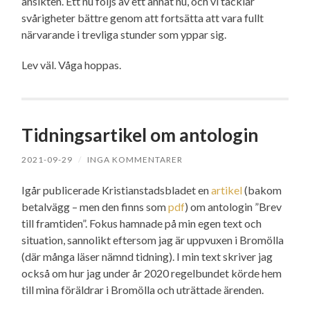
ansikten. Ett nu följs av ett annat nu, och vi tacklar
svårigheter bättre genom att fortsätta att vara fullt
närvarande i trevliga stunder som yppar sig.
Lev väl. Våga hoppas.
Tidningsartikel om antologin
2021-09-29
/
INGA KOMMENTARER
Igår publicerade Kristianstadsbladet en
artikel
(bakom
betalvägg – men den finns som
pdf
) om antologin ”Brev
till framtiden”. Fokus hamnade på min egen text och
situation, sannolikt eftersom jag är uppvuxen i Bromölla
(där många läser nämnd tidning). I min text skriver jag
också om hur jag under år 2020 regelbundet körde hem
till mina föräldrar i Bromölla och uträttade ärenden.