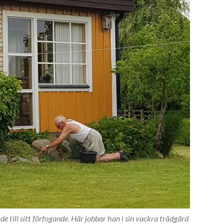
ade till sitt förfogande. Här jobbar han i sin vackra trädgård