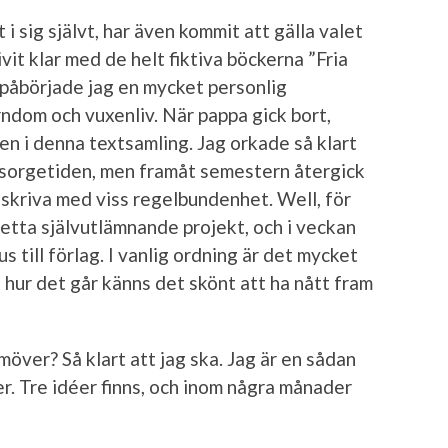
t i sig självt, har även kommit att gälla valet
ivit klar med de helt fiktiva böckerna ”Fria
, påbörjade jag en mycket personlig
ndom och vuxenliv. När pappa gick bort,
len i denna textsamling. Jag orkade så klart
 sorgetiden, men framåt semestern återgick
ch skriva med viss regelbundenhet. Well, för
etta själv­utlämnande projekt, och i veckan
s till förlag. I vanlig ordning är det mycket
t hur det går känns det skönt att ha nått fram
möver? Så klart att jag ska. Jag är en sådan
r. Tre idéer finns, och inom några månader