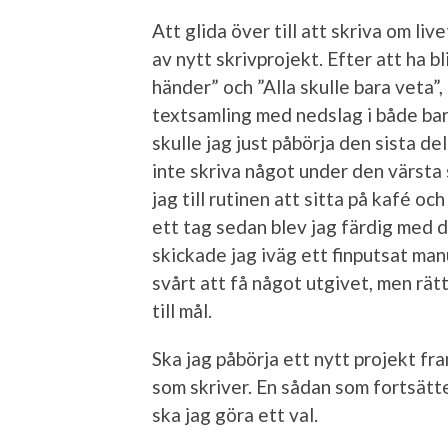
Att glida över till att skriva om live
av nytt skrivprojekt. Efter att ha bl
händer” och ”Alla skulle bara veta”
textsamling med nedslag i både bar
skulle jag just påbörja den sista de
inte skriva något under den värsta
jag till rutinen att sitta på kafé o
ett tag sedan blev jag färdig med d
skickade jag iväg ett finputsat manu
svårt att få något utgivet, men rät
till mål.
Ska jag påbörja ett nytt projekt fra
som skriver. En sådan som fortsätte
ska jag göra ett val.