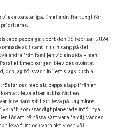
 vi ska vara ärliga. Emellanåt för tungt för
prioriteras.
älskade pappa gick bort den 28 februari 2024.
omnade stillsamt in i sin säng på det
å andra från familjen vid sin sida – men
Parallellt med sorgen, blev det oväntat
, och jag försvann in i ett slags bubbla.
tröstar oss med att pappa slapp ifrån en
 kom att leva efter att ha fått en
ar inte hans sätt att leva på. Jag minns
vkraft, som ständigt planerade inför nya
ler för att på bästa sätt vara familj, vänner
han leva fritt och vara aktiv och väl