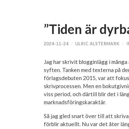
”Tiden är dyrb
2024-11-24
/
ULRIC ALSTERMARK
/
Jag har skrivit blogginlägg i många
syften. Tanken med texterna på den
förlagsdebuten 2015, var att fokus
skrivprocessen. Men en bokutgivnin
viss period, och därtill blir det i lä
marknads­förings­karaktär.
Så jag gled snart över till att skriva 
förblir aktuellt. Nu var det åter l