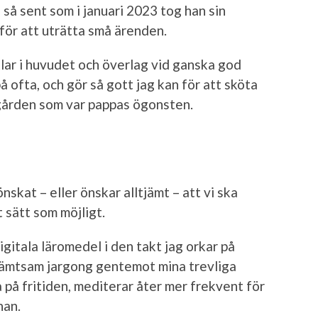
 så sent som i januari 2023 tog han sin
 för att uträtta små ärenden.
lar i huvudet och överlag vid ganska god
på ofta, och gör så gott jag kan för att sköta
gården som var pappas ögonsten.
nskat – eller önskar alltjämt – att vi ska
t sätt som möjligt.
igitala läromedel i den takt jag orkar på
skämtsam jargong gentemot mina trevliga
a på fritiden, mediterar åter mer frekvent för
nan.