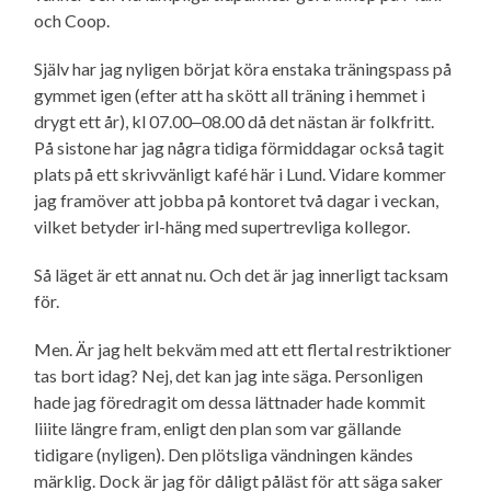
och Coop.
Själv har jag nyligen börjat köra enstaka träningspass på
gymmet igen (efter att ha skött all träning i hemmet i
drygt ett år), kl 07.00‒08.00 då det nästan är folkfritt.
På sistone har jag några tidiga förmiddagar också tagit
plats på ett skrivvänligt kafé här i Lund. Vidare kommer
jag framöver att jobba på kontoret två dagar i veckan,
vilket betyder irl-häng med supertrevliga kollegor.
Så läget är ett annat nu. Och det är jag innerligt tacksam
för.
Men. Är jag helt bekväm med att ett flertal restriktioner
tas bort idag? Nej, det kan jag inte säga. Personligen
hade jag föredragit om dessa lättnader hade kommit
liiite längre fram, enligt den plan som var gällande
tidigare (nyligen). Den plötsliga vändningen kändes
märklig. Dock är jag för dåligt påläst för att säga saker