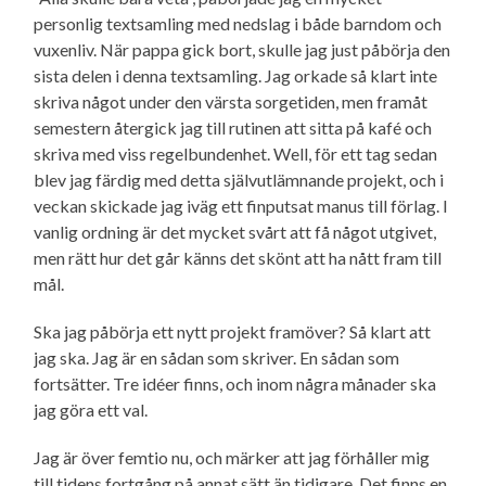
personlig textsamling med nedslag i både barndom och
vuxenliv. När pappa gick bort, skulle jag just påbörja den
sista delen i denna textsamling. Jag orkade så klart inte
skriva något under den värsta sorgetiden, men framåt
semestern återgick jag till rutinen att sitta på kafé och
skriva med viss regelbundenhet. Well, för ett tag sedan
blev jag färdig med detta själv­utlämnande projekt, och i
veckan skickade jag iväg ett finputsat manus till förlag. I
vanlig ordning är det mycket svårt att få något utgivet,
men rätt hur det går känns det skönt att ha nått fram till
mål.
Ska jag påbörja ett nytt projekt framöver? Så klart att
jag ska. Jag är en sådan som skriver. En sådan som
fortsätter. Tre idéer finns, och inom några månader ska
jag göra ett val.
Jag är över femtio nu, och märker att jag förhåller mig
till tidens fortgång på annat sätt än tidigare. Det finns en