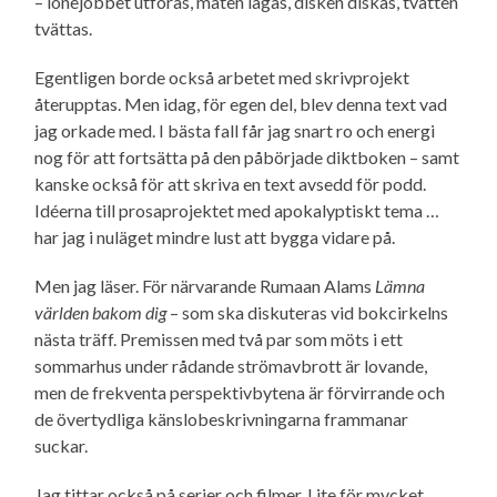
– lönejobbet utföras, maten lagas, disken diskas, tvätten
tvättas.
Egentligen borde också arbetet med skrivprojekt
återupptas. Men idag, för egen del, blev denna text vad
jag orkade med. I bästa fall får jag snart ro och energi
nog för att fortsätta på den påbörjade diktboken – samt
kanske också för att skriva en text avsedd för podd.
Idéerna till prosaprojektet med apokalyptiskt tema …
har jag i nuläget mindre lust att bygga vidare på.
Men jag läser. För närvarande Rumaan Alams
Lämna
världen bakom dig
– som ska diskuteras vid bokcirkelns
nästa träff. Premissen med två par som möts i ett
sommarhus under rådande strömavbrott är lovande,
men de frekventa perspektiv­bytena är förvirrande och
de övertydliga känslo­beskrivningarna frammanar
suckar.
Jag tittar också på serier och filmer. Lite för mycket,