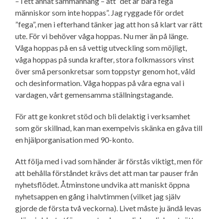
– i ett annat sammanhang – att ”det är bara fega
människor som inte hoppas”. Jag ryggade för ordet
”fega”, men i efterhand tänker jag att hon så klart var rätt
ute. För vi behöver våga hoppas. Nu mer än på länge.
Våga hoppas på en så vettig utveckling som möjligt,
våga hoppas på sunda krafter, stora folkmassors vinst
över små person­kretsar som toppstyr genom hot, våld
och desinformation. Våga hoppas på våra egna val i
vardagen, vårt gemensamma ställningstagande.
För att ge konkret stöd och bli delaktig i verksamhet
som gör skillnad, kan man exempelvis skänka en gåva till
en hjälporganisation med 90-konto.
Att följa med i vad som händer är förstås viktigt, men för
att behålla förståndet krävs det att man tar pauser från
nyhets­flödet. Åtminstone undvika att maniskt öppna
nyhetsappen en gång i halvtimmen (vilket jag själv
gjorde de första två veckorna). Livet måste ju ändå levas