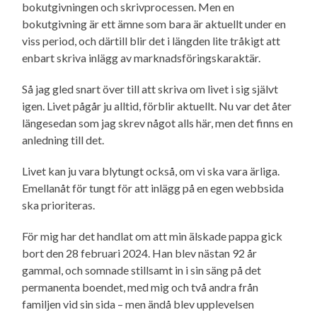
bokutgivningen och skrivprocessen. Men en
bokutgivning är ett ämne som bara är aktuellt under en
viss period, och därtill blir det i längden lite tråkigt att
enbart skriva inlägg av marknads­förings­karaktär.
Så jag gled snart över till att skriva om livet i sig självt
igen. Livet pågår ju alltid, förblir aktuellt. Nu var det åter
längesedan som jag skrev något alls här, men det finns en
anledning till det.
Livet kan ju vara blytungt också, om vi ska vara ärliga.
Emellanåt för tungt för att inlägg på en egen webbsida
ska prioriteras.
För mig har det handlat om att min älskade pappa gick
bort den 28 februari 2024. Han blev nästan 92 år
gammal, och somnade stillsamt in i sin säng på det
permanenta boendet, med mig och två andra från
familjen vid sin sida – men ändå blev upplevelsen