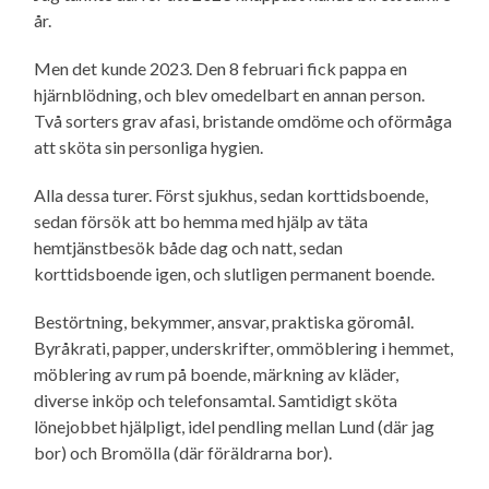
år.
Men det kunde 2023. Den 8 februari fick pappa en
hjärnblödning, och blev omedelbart en annan person.
Två sorters grav afasi, bristande omdöme och oförmåga
att sköta sin personliga hygien.
Alla dessa turer. Först sjukhus, sedan korttidsboende,
sedan försök att bo hemma med hjälp av täta
hemtjänstbesök både dag och natt, sedan
korttidsboende igen, och slutligen permanent boende.
Bestörtning, bekymmer, ansvar, praktiska göromål.
Byråkrati, papper, underskrifter, ommöblering i hemmet,
möblering av rum på boende, märkning av kläder,
diverse inköp och telefonsamtal. Samtidigt sköta
lönejobbet hjälpligt, idel pendling mellan Lund (där jag
bor) och Bromölla (där föräldrarna bor).