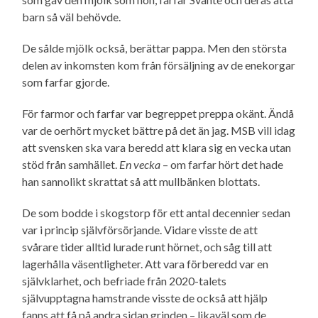
barn så väl behövde.
De sålde mjölk också, berättar pappa. Men den största
delen av inkomsten kom från försäljning av de enekorgar
som farfar gjorde.
För farmor och farfar var begreppet preppa okänt. Ändå
var de oerhört mycket bättre på det än jag. MSB vill idag
att svensken ska vara beredd att klara sig en vecka utan
stöd från samhället.
En vecka
– om farfar hört det hade
han sannolikt skrattat så att mullbänken blottats.
De som bodde i skogstorp för ett antal decennier sedan
var i princip själv­försörjande. Vidare visste de att
svårare tider alltid lurade runt hörnet, och såg till att
lagerhålla väsentligheter. Att vara förberedd var en
självklarhet, och befriade från 2020-talets
självupptagna hamstrande visste de också att hjälp
fanns att få på andra sidan grinden – likaväl som de