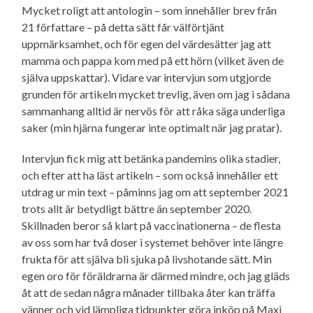
Mycket roligt att antologin – som innehåller brev från
21 författare – på detta sätt får välförtjänt
uppmärksamhet, och för egen del värdesätter jag att
mamma och pappa kom med på ett hörn (vilket även de
själva uppskattar). Vidare var intervjun som utgjorde
grunden för artikeln mycket trevlig, även om jag i sådana
sammanhang alltid är nervös för att råka säga underliga
saker (min hjärna fungerar inte optimalt när jag pratar).
Intervjun fick mig att betänka pandemins olika stadier,
och efter att ha läst artikeln – som också innehåller ett
utdrag ur min text – påminns jag om att september 2021
trots allt är betydligt bättre än september 2020.
Skillnaden beror så klart på vaccinationerna – de flesta
av oss som har två doser i systemet behöver inte längre
frukta för att själva bli sjuka på livshotande sätt. Min
egen oro för föräldrarna är därmed mindre, och jag gläds
åt att de sedan några månader tillbaka åter kan träffa
vänner och vid lämpliga tidpunkter göra inköp på Maxi