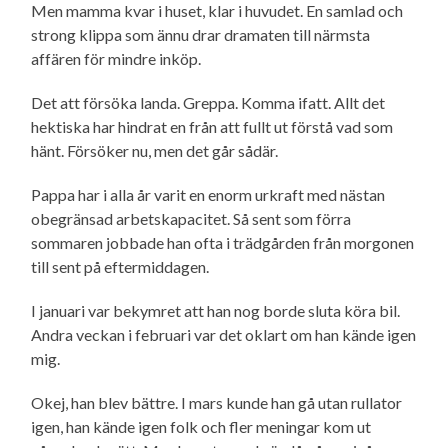
Men mamma kvar i huset, klar i huvudet. En samlad och
strong klippa som ännu drar dramaten till närmsta
affären för mindre inköp.
Det att försöka landa. Greppa. Komma ifatt. Allt det
hektiska har hindrat en från att fullt ut förstå vad som
hänt. Försöker nu, men det går sådär.
Pappa har i alla år varit en enorm urkraft med nästan
obegränsad arbetskapacitet. Så sent som förra
sommaren jobbade han ofta i trädgården från morgonen
till sent på eftermiddagen.
I januari var bekymret att han nog borde sluta köra bil.
Andra veckan i februari var det oklart om han kände igen
mig.
Okej, han blev bättre. I mars kunde han gå utan rullator
igen, han kände igen folk och fler meningar kom ut