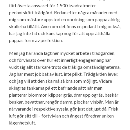
fått överta ansvaret för 1 500 kvadratmeter
pedantskött trädgård. Redan efter några månader med
mig som mästare uppstod en oordning som pappa aldrig
skulle ha tillåtit. Även om det finns en pedant i mig också,
har jag inte tid och kunskap nog för att upprätthålla
pappas form av perfektion.
Men jag har ändå lagt ner mycket arbete i trädgården,
och förvånats över hur ett innerligt engagemang har
vuxit sig allt starkare trots de tråkiga omständig­heterna.
Jag har mest jobbat av lust, inte plikt. Trädgården lever,
och jag vill att den ska må så bra som möjligt. Vidare
skingras tankarna på ett befriande sätt när man
planterar blommor, klipper gräs, drar upp ogräs, beskär
buskar, bevattnar, rengör damm, plockar vinbär. Man är
närvarande i respektive syssla, gör just det just då. Frisk
luft gör sitt till – förtvivlan och ångest föredrar unken
lägenhetsluft.