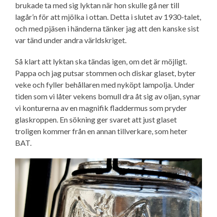
brukade ta med sig lyktan när hon skulle gå ner till
lagår’n för att mjölka i ottan. Detta i slutet av 1930-talet,
och med pjäsen i händerna tänker jag att den kanske sist
var tänd under andra världskriget.
Så klart att lyktan ska tändas igen, om det är möjligt.
Pappa och jag putsar stommen och diskar glaset, byter
veke och fyller behållaren med nyköpt lampolja. Under
tiden som vi låter vekens bomull dra åt sig av oljan, synar
vi konturerna av en magnifik fladdermus som pryder
glaskroppen. En sökning ger svaret att just glaset
troligen kommer från en annan tillverkare, som heter
BAT.