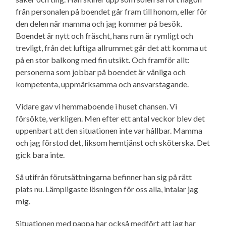
från personalen på boendet går fram till honom, eller för
den delen när mamma och jag kommer på besök.
Boendet är nytt och fräscht, hans rum är rymligt och
trevligt, från det luftiga allrummet går det att komma ut
på en stor balkong med fin utsikt. Och framför allt:
personerna som jobbar på boendet är vänliga och
kompetenta, uppmärksamma och ansvarstagande.
Vidare gav vi hemmaboende i huset chansen. Vi
försökte, verkligen. Men efter ett antal veckor blev det
uppenbart att den situationen inte var hållbar. Mamma
och jag förstod det, liksom hemtjänst och sköterska. Det
gick bara inte.
Så utifrån förutsättningarna befinner han sig på rätt
plats nu. Lämpligaste lösningen för oss alla, intalar jag
mig.
Situationen med pappa har också medfört att jag har