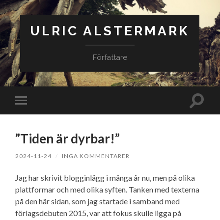
ULRIC ALSTERMARK
Författare
Slå
Slå
på/av
på/av
sökfäl
mobilmeny
”Tiden är dyrbar!”
2024-11-24
/
INGA KOMMENTARER
Jag har skrivit blogginlägg i många år nu, men på olika
plattformar och med olika syften. Tanken med texterna
på den här sidan, som jag startade i samband med
förlagsdebuten 2015, var att fokus skulle ligga på