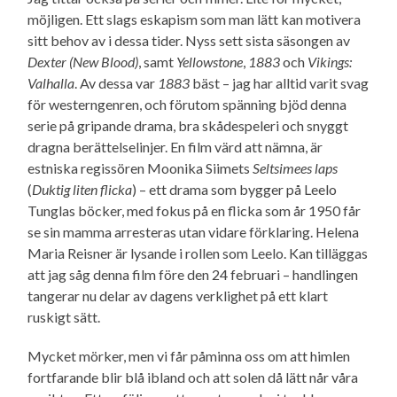
möjligen. Ett slags eskapism som man lätt kan motivera
sitt behov av i dessa tider. Nyss sett sista säsongen av
Dexter (New Blood)
, samt
Yellowstone
,
1883
och
Vikings:
Valhalla
. Av dessa var
1883
bäst – jag har alltid varit svag
för westerngenren, och förutom spänning bjöd denna
serie på gripande drama, bra skådespeleri och snyggt
dragna berättelse­linjer. En film värd att nämna, är
estniska regissören Moonika Siimets
Seltsimees laps
(
Duktig liten flicka
) – ett drama som bygger på Leelo
Tunglas böcker, med fokus på en flicka som år 1950 får
se sin mamma arresteras utan vidare förklaring. Helena
Maria Reisner är lysande i rollen som Leelo. Kan tilläggas
att jag såg denna film före den 24 februari – handlingen
tangerar nu delar av dagens verklighet på ett klart
ruskigt sätt.
Mycket mörker, men vi får påminna oss om att himlen
fortfarande blir blå ibland och att solen då lätt når våra