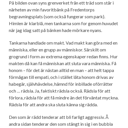
På bilden ovan syns grenverket från ett träd som står i
närheten av min favoritbänk på Fredentorps
begravnings­plats (som också fungerar som park).
Himlen är klarblå, men tankarna som for genom huvudet
när jag idag satt på bänken hade mörkare nyans.
Tankarna handlade om makt. Vad makt kan göra med en
människa, eller en grupp av människor. Särskilt om
grogrund i form av extrema egenskaper redan finns. Hur
makten då kan få människan att sluta vara människa. Få
honom – för det är nästan alltid en man – att helt tappa
förmågan till empati, och i stället låta honom drivas av
habegär, självhävdelse, hämnd för inbillade oförrätter
och … rädsla. Ja, faktiskt rädsla också. Rädsla för att
förlora, rädsla för att få mindre än det förväntat myckna.
Rädsla för att andra ska sluta känna sig rädda.
Den som är rädd tenderar att bli farligt aggressiv. Å
andra sidan tenderar den som stängt in sig i en bubbla