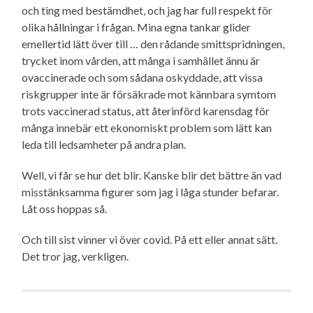
och ting med bestämdhet, och jag har full respekt för
olika hållningar i frågan. Mina egna tankar glider
emellertid lätt över till … den rådande smittspridningen,
trycket inom vården, att många i samhället ännu är
ovaccinerade och som sådana oskyddade, att vissa
riskgrupper inte är försäkrade mot kännbara symtom
trots vaccinerad status, att återinförd karensdag för
många innebär ett ekonomiskt problem som lätt kan
leda till ledsamheter på andra plan.
Well, vi får se hur det blir. Kanske blir det bättre än vad
misstänksamma figurer som jag i låga stunder befarar.
Låt oss hoppas så.
Och till sist vinner vi över covid. På ett eller annat sätt.
Det tror jag, verkligen.