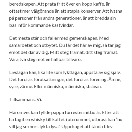
beredskapen. Att prata fritt över en kopp kaffe, är
oftast mer välgörande än att stapla konserver. Att lyssna
på personer från andra generationer, är att bredda sin
bas inför kommande kastvindar.
Det mesta står och faller med gemenskapen. Med
samarbetet och utbytet. Du får det här av mig, så tar jag
emot det där av dig. Mitt steg framåt, ditt steg framåt.
Våra två steg mot en hållbar tillvaro.
Livslågan kan, lika lite som lyktlågan, uppstå av sig själv.
Det fordras förutsättningar, det fordras förening. Ämne,
syre, värme. Eller människa, människa, strävan.
Tillsammans. Vi.
Häromveckan fyllde pappa förresten nittio år. Efter att
ha tagit en whisky till kaffet i uterummet, utbrast han ”nu
vill jag se mors lykta lysa”. Uppdraget att tända blev