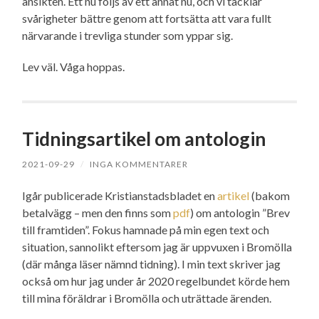
ansikten. Ett nu följs av ett annat nu, och vi tacklar
svårigheter bättre genom att fortsätta att vara fullt
närvarande i trevliga stunder som yppar sig.
Lev väl. Våga hoppas.
Tidningsartikel om antologin
2021-09-29
/
INGA KOMMENTARER
Igår publicerade Kristianstadsbladet en
artikel
(bakom
betalvägg – men den finns som
pdf
) om antologin ”Brev
till framtiden”. Fokus hamnade på min egen text och
situation, sannolikt eftersom jag är uppvuxen i Bromölla
(där många läser nämnd tidning). I min text skriver jag
också om hur jag under år 2020 regelbundet körde hem
till mina föräldrar i Bromölla och uträttade ärenden.