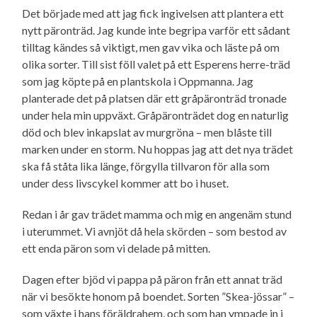
Det började med att jag fick ingivelsen att plantera ett
nytt päronträd. Jag kunde inte begripa varför ett sådant
tilltag kändes så viktigt, men gav vika och läste på om
olika sorter. Till sist föll valet på ett Esperens herre-träd
som jag köpte på en plantskola i Oppmanna. Jag
planterade det på platsen där ett gråpäronträd tronade
under hela min uppväxt. Gråpäronträdet dog en naturlig
död och blev inkapslat av murgröna – men blåste till
marken under en storm. Nu hoppas jag att det nya trädet
ska få ståta lika länge, förgylla tillvaron för alla som
under dess livscykel kommer att bo i huset.
Redan i år gav trädet mamma och mig en angenäm stund
i uterummet. Vi avnjöt då hela skörden – som bestod av
ett enda päron som vi delade på mitten.
Dagen efter bjöd vi pappa på päron från ett annat träd
när vi besökte honom på boendet. Sorten ”Skea-jössar” –
som växte i hans föräldrahem, och som han ympade in i