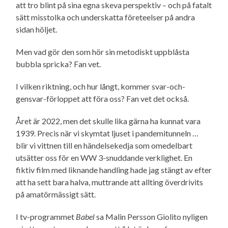
att tro blint på sina egna skeva perspektiv – och på fatalt
sätt misstolka och underskatta företeelser på andra
sidan höljet.
Men vad gör den som hör sin metodiskt uppblåsta
bubbla spricka? Fan vet.
I vilken riktning, och hur långt, kommer svar-och-
gensvar-förloppet att föra oss? Fan vet det också.
Året är 2022, men det skulle lika gärna ha kunnat vara
1939. Precis när vi skymtat ljuset i pandemi­tunneln …
blir vi vittnen till en händelsekedja som omedelbart
utsätter oss för en WW 3-snuddande verklighet. En
fiktiv film med liknande handling hade jag stängt av efter
att ha sett bara halva, muttrande att allting överdrivits
på amatörmässigt sätt.
I tv-programmet
Babel
sa Malin Persson Giolito nyligen