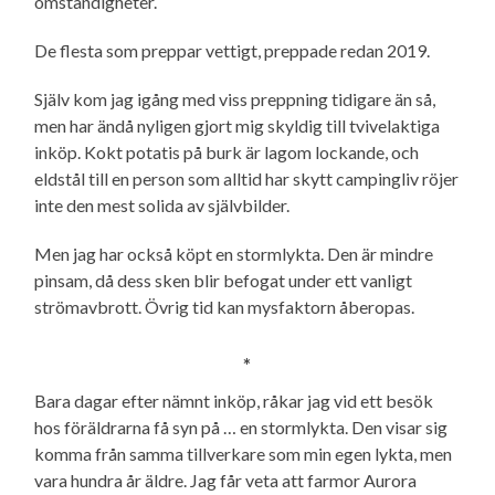
omständigheter.
De flesta som preppar vettigt, preppade redan 2019.
Själv kom jag igång med viss preppning tidigare än så,
men har ändå nyligen gjort mig skyldig till tvivelaktiga
inköp. Kokt potatis på burk är lagom lockande, och
eldstål till en person som alltid har skytt campingliv röjer
inte den mest solida av självbilder.
Men jag har också köpt en stormlykta. Den är mindre
pinsam, då dess sken blir befogat under ett vanligt
strömavbrott. Övrig tid kan mysfaktorn åberopas.
*
Bara dagar efter nämnt inköp, råkar jag vid ett besök
hos föräldrarna få syn på … en stormlykta. Den visar sig
komma från samma tillverkare som min egen lykta, men
vara hundra år äldre. Jag får veta att farmor Aurora