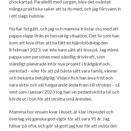
chockartad. Parallellt med sorgen, blev det oväntat
många praktiska saker att ta itu med, och jag försvann in
i ett slags bubbla.
Nu har tid gått, och jag och mamma tröstar oss med att
pappa slapp ifrån en besvärlig situation. Det liv som han
kom att leva efter att ha fått en hjärnblödning den
8 februari 2023, var inte hans sätt att leva på. Jag minns
pappa som personen med oändlig drivkraft, som
ständigt planerade inför nya projekt i trädgård och
verkstad – eller för att på bästa sätt vara familj, vänner
och bekanta behjälplig. Vidare fick han leva fritt och
vara aktiv och väl fungerande ända fram till stroken – så
sent som i januari 2023 tog han sin pedantskötta bil och
körde ut i byn för att uträtta små ärenden.
Mamma bor ensam kvar i huset, är klar i huvudet och
överlag vid ganska god vigör för att vara 91 år. Jag
hälsar på ofta, och gör så gott jag kan för att sköta det