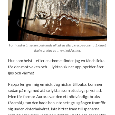
För hundra år sedan bestämde alltså en eller flera personer att glaset
skulle prydas av … en fladdermus.
Hur som helst – efter en timme tänder jag en tändsticka,
för den mot veken och … lyktan skiner upp, sprider åter
ljus och värme!
Pappa ler, ger mig en nick. Jag nickar tillbaka, kommer
sedan på mig med att se lyktan som ett slags prydnad.
Men för farmor Aurora var den ett nödvändigt bruks­
föremål, utan den hade hon inte sett grusgången framför
sig under vinter­halvåret, inte hittat fram till spenarna
som gav den mjölk som hon, farfar Svante och deras åtta