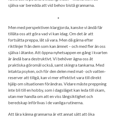
själva var beredda att vid behov bistå grannarna.
*
Men med perspektiven klargjorda, kanske vi ändå får
tillåta oss att göra vad vi kan idag. Om det är att
fortsätta preppa, låt så vara. Men då gärna efter
riktlinjer från dem som kan ämnet – och med fler än oss
själva i åtanke. Att öppna nyhetsappen en gång i kvarten
är ändå bara destruktivt. Vi behöver ägna oss åt
praktiska göromål också, samt skingra tankarna. Med
intakta psyken, och för den delen med mat- och vatten­
reserver att tillgå, kan vi mer effektivt vara till direkt
hjälp om situationen förändras. Vidare måste preppning
inte bli till en hobby, som i dagsläget kan leda till skam,
utan mer handla om att en viss långsiktighet och
beredskap införlivas i de vanliga rutinerna.
Att lära känna grannarna är ett annat sätt att öka