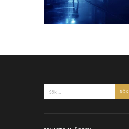
Sök
efter: