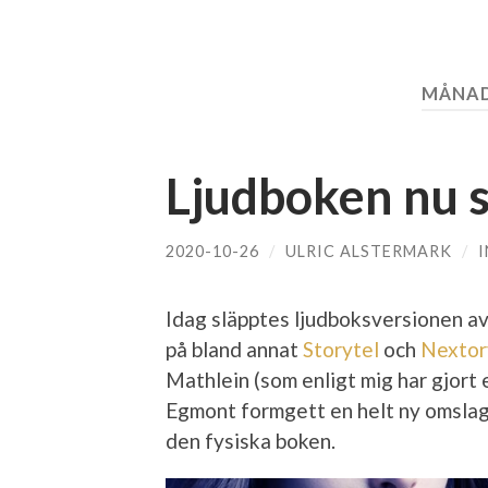
MÅNA
Ljudboken nu s
2020-10-26
/
ULRIC ALSTERMARK
/
Idag släpptes ljudboksversionen a
på bland annat
Storytel
och
Nextor
Mathlein (som enligt mig har gjort 
Egmont formgett en helt ny omslagsbi
den fysiska boken.