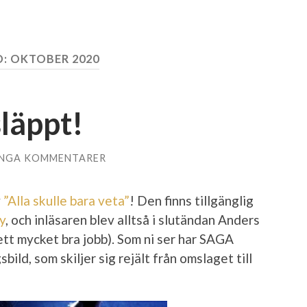
D:
OKTOBER 2020
läppt!
INGA KOMMENTARER
v
”Alla skulle bara veta”
! Den finns tillgänglig
y
, och inläsaren blev alltså i slutändan Anders
ett mycket bra jobb). Som ni ser har SAGA
ld, som skiljer sig rejält från omslaget till