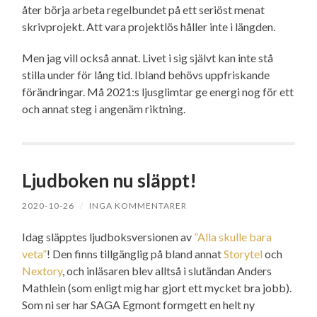
åter börja arbeta regelbundet på ett seriöst menat
skrivprojekt. Att vara projektlös håller inte i längden.
Men jag vill också annat. Livet i sig självt kan inte stå
stilla under för lång tid. Ibland behövs uppfriskande
förändringar. Må 2021:s ljusglimtar ge energi nog för ett
och annat steg i angenäm riktning.
Ljudboken nu släppt!
2020-10-26
/
INGA KOMMENTARER
Idag släpptes ljudboksversionen av
”Alla skulle bara
veta”
! Den finns tillgänglig på bland annat
Storytel
och
Nextory
, och inläsaren blev alltså i slutändan Anders
Mathlein (som enligt mig har gjort ett mycket bra jobb).
Som ni ser har SAGA Egmont formgett en helt ny