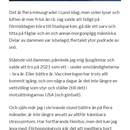
Det är flera minusgrader i Lund idag, men solen lyser och
luften är mer frisk än rå. Jag valde att tidigt på
förmiddagen köra till Stadsparken, gå där ett varv och
titta på fåglar och en och annan morgonpigg människa.
Delar av dammen var isbelagd, flertalet ytor pudrade av
snö.
Stående vid dammen, påminde jag mig ljusglimtar och
valde att tro på 2021 som ett – under omständigheterna
– bra år. Eller bättre år. Vaccineringen har trots allt
kommit igång, och om några dagar är det inte längre en
vettvilling som styr och ställer (till det) i
motsättningarnas USA (och globalt).
Och själv mår jag i skrivande stund bättre än på flera
månader, är inte längre ansatt av alltför kännbara
stressymtom. Har fortfarande tinnitus, men det kan jag
leva med. Förhoppningsvis går det att meditera bort