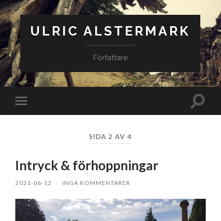
ULRIC ALSTERMARK
Författare
Slå
Slå
på/av
på/av
sökfäl
mobilmeny
SIDA 2 AV 4
Intryck & förhoppningar
2021-06-12
/
INGA KOMMENTARER