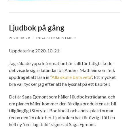
Ljudbok på gång
2020-08-28
/
INGA KOMMENTARER
Uppdatering 2020-10-21:
Jag råkade yppa information här i alltför tidigt skede –
det visade sig i slutändan bli Anders Mathlein som fick
uppdraget att läsa in
”Alla skulle bara veta”
. Ett mycket
bra val, tycker jag efter att ha lyssnat på ett kapitel!
Det är Saga Egmont som håller i ljudboks­trådarna, och
om planen håller kommer den färdiga produkten att bli
tillgänglig i Storytel, Bookbeat och andra plattformar
redan den 26 oktober. Ljudboken har för övrigt fått en
helt ny ”omslagsbild”, signerad Saga Egmont.