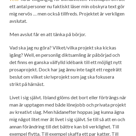
ett antal personer nu faktiskt läser min obskyra text gör
mig nervös … men också tillfreds. Projektet är verkligen
avslutat.
Men avslut får en att tänka på börjor.
Vad ska jag nu göra? Vilket/vilka projekt ska kickas
igång? Well, en personlig diktsamling är påbörjad och
det finns en ganska välfylld idébank till ett möjligt nytt
prosaprojekt. Dock har jag ännu inte tagit ett regelrätt
beslut om vilket skriv­projekt som jag ska fokusera
strikt på härnäst.
Livet i sig självt. Ibland glöms det bort eller förträngs när
man är upptagen med både lönejobb och privata projekt
av kreativt slag. Men hädanefter hoppas jag kunna ägna
mig något litet mer åt livet i sig självt. Se till så att en och
annan förändring till det bättre kan bli verklighet. Till
exempel flytta. Till exempel skaffa ett par katter. Till