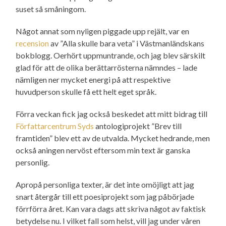
suset så småningom.
Något annat som nyligen piggade upp rejält, var en
recension
av ”Alla skulle bara veta” i Västman­ländskans
bokblogg. Oerhört uppmuntrande, och jag blev särskilt
glad för att de olika berättar­rösterna nämndes – lade
nämligen ner mycket energi på att respektive
huvudperson skulle få ett helt eget språk.
Förra veckan fick jag också beskedet att mitt bidrag till
Författarcentrum Syds
antologi­projekt ”Brev till
framtiden” blev ett av de utvalda. Mycket hedrande, men
också aningen nervöst eftersom min text är ganska
personlig.
Apropå personliga texter, är det inte omöjligt att jag
snart återgår till ett poesi­projekt som jag påbörjade
förrförra året. Kan vara dags att skriva något av faktisk
betydelse nu. I vilket fall som helst, vill jag under våren