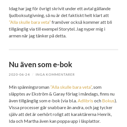
Idag har jag för övrigt skrivit under ett avtal gällande
ljudboksutgivning, så nu är det faktiskt helt klart att
”Alla skulle bara veta”
framöver också kommer att bli
tillgänglig via till exempel Storytel. Jag nyper mig i
armen när jag tänker på detta.
Nu även som e-bok
2020-06-24
/
INGA KOMMENTARER
Min spänningsroman
”Alla skulle bara veta”
, som
släpptes av Ekström & Garay förlag i måndags, finns nu
även tillgänglig som e-bok (via bl.a.
Adlibris
och
Bokus
).
Vissa processer går snabbare än andra, och jag tycker
själv att det är oerhört roligt att karaktärerna Henrik,
Ida och Martha även kan poppa upp i läsplattor.