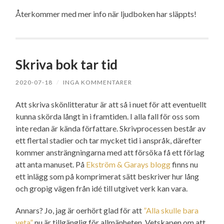
Återkommer med mer info när ljudboken har släppts!
Skriva bok tar tid
2020-07-18
/
INGA KOMMENTARER
Att skriva skönlitteratur är att så i nuet för att eventuellt
kunna skörda långt in i framtiden. I alla fall för oss som
inte redan är kända författare. Skrivprocessen består av
ett flertal stadier och tar mycket tid i anspråk, därefter
kommer ansträngningarna med att försöka få ett förlag
att anta manuset. På
Ekström & Garays blogg
finns nu
ett inlägg som på komprimerat sätt beskriver hur lång
och gropig vägen från idé till utgivet verk kan vara.
Annars? Jo, jag är oerhört glad för att
”Alla skulle bara
veta”
nu är tillgänglig för allmänheten. Vetskapen om att