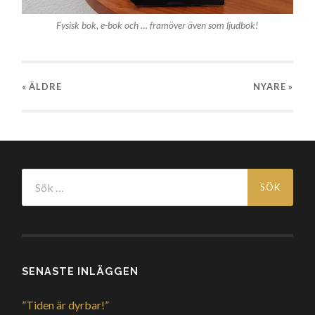
Fysisk bok, e-bok och … framöver även som ljudbok!
« ÄLDRE
NYARE
»
Sök
efter:
SENASTE INLÄGGEN
”Tiden är dyrbar!”