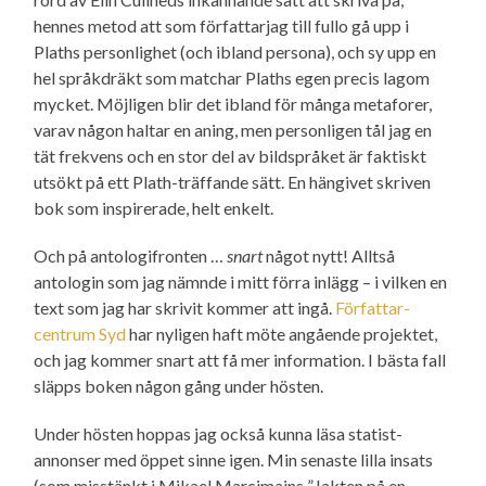
hennes metod att som författarjag till fullo gå upp i
Plaths personlighet (och ibland persona), och sy upp en
hel språkdräkt som matchar Plaths egen precis lagom
mycket. Möjligen blir det ibland för många metaforer,
varav någon haltar en aning, men personligen tål jag en
tät frekvens och en stor del av bildspråket är faktiskt
utsökt på ett Plath-träffande sätt. En hängivet skriven
bok som inspirerade, helt enkelt.
Och på antologifronten …
snart
något nytt! Alltså
antologin som jag nämnde i mitt förra inlägg – i vilken en
text som jag har skrivit kommer att ingå.
Författar­
centrum Syd
har nyligen haft möte angående projektet,
och jag kommer snart att få mer information. I bästa fall
släpps boken någon gång under hösten.
Under hösten hoppas jag också kunna läsa statist­
annonser med öppet sinne igen. Min senaste lilla insats
(som misstänkt i Mikael Marcimains ”Jakten på en