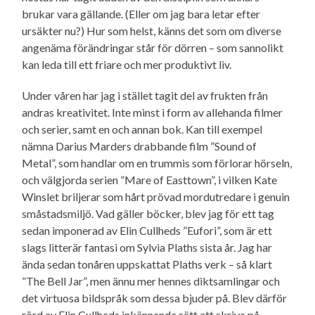
brukar vara gällande. (Eller om jag bara letar efter
ursäkter nu?) Hur som helst, känns det som om diverse
angenäma förändringar står för dörren – som sannolikt
kan leda till ett friare och mer produktivt liv.
Under våren har jag i stället tagit del av frukten från
andras kreativitet. Inte minst i form av allehanda filmer
och serier, samt en och annan bok. Kan till exempel
nämna Darius Marders drabbande film ”Sound of
Metal”, som handlar om en trummis som förlorar hörseln,
och välgjorda serien ”Mare of Easttown”, i vilken Kate
Winslet briljerar som hårt prövad mordutredare i genuin
småstads­miljö. Vad gäller böcker, blev jag för ett tag
sedan imponerad av Elin Cullheds ”Eufori”, som är ett
slags litterär fantasi om Sylvia Plaths sista år. Jag har
ända sedan tonåren uppskattat Plaths verk – så klart
”The Bell Jar”, men ännu mer hennes dikt­samlingar och
det virtuosa bildspråk som dessa bjuder på. Blev därför
rörd av Elin Cullheds inkännande sätt att skriva på,