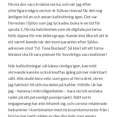
första dos vaccin nästa vecka, och när jag efter
ytterligare några veckor är fullvaccinerad får det nog
äntligen bli en och annan kafésittning igen. Det var
förresten i Sjöbo som jag lyckades boka in en tid för
spruta 1, första halvtimmen som de digitala portarna
hölls öppna för min ålders­grupp. Kunde inte låta bli att le
ett varmt leende när det inom parantes efter Sjöbo-
adressen stod ”f.d. Tuna Busland”. Så
klart
att ett forna
lekland ska få vara platsen för livsviktiga vaccinationer!
När kafésittningar väl känns rimliga igen, kan mitt
skrivande kanske också knuffas igång på mer märkbart
sätt.
Alla skulle bara veta
, som gavs ut förra året, skrev
jag faktiskt till största delen på kaféer. Hittills i år har
jag – hemma i mikrolägenheten – bara skrivit enstaka
rader på ett personligt poesiprojekt. Rätt sorts
engagemang har inte infunnit sig, och corona-relaterade
bekymmer i kombination med stressymtoms­rester från i
höstas har tagit udden av den disciplin som annars