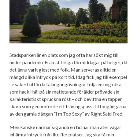
Stadsparken är en plats som jag ofta har sökt mig till
under pandemin. Främst tidiga förmiddagar på helger, då
det ännu varit glest med folk. Man serveras alltid en
mängd olika intryck på kort tid. Idag fick jag till exempel
se säkert utförda falungong­övningar, följa en ung råka
som hack i häl på sin matletande förälder prövade sin
karakteristiskt spruckna röst – och bevittna en tapper
skara som genomförde ett träningspass till tongångarna
av den gamla dängan ”I’m Too Sexy” av Right Said Fred.
Men kanske närmar sig ändå en tid när man åter vågar
inhämta intryck från lite fler platser. Jag ska få min