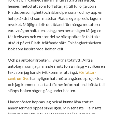
hennes metod att som författarjag till fullo gå upp i
Plaths personlighet (och ibland persona), och sy upp en
hel språkdräkt som matchar Plaths egen precis lagom
mycket. Möjligen blir det ibland för många metaforer,
varav någon haltar en aning, men personligen tål jag en
tät frekvens och en stor del av bildspråket är faktiskt
utsökt på ett Plath-träffande sätt. En hängivet skriven
bok som inspirerade, helt enkelt.
Och på antologifronten …
snart
något nytt! Alltså
antologin som jag nämnde i mitt förra inlägg – i vilken en
text som jag har skrivit kommer att ingå.
Författar­
centrum Syd
har nyligen haft möte angående projektet,
och jag kommer snart att få mer information. I bästa fall
släpps boken någon gång under hösten.
Under hösten hoppas jag också kunna läsa statist­
annonser med öppet sinne igen. Min senaste lilla insats
(som misstänkt i Mikael Marcimains ”Jakten på en