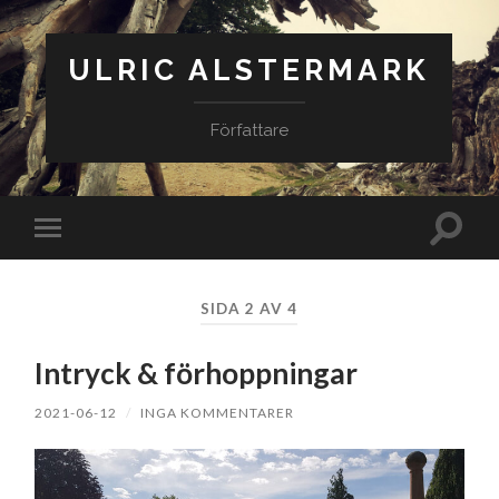
ULRIC ALSTERMARK
Författare
Slå
Slå
på/av
på/av
sökfäl
mobilmeny
SIDA 2 AV 4
Intryck & förhoppningar
2021-06-12
/
INGA KOMMENTARER