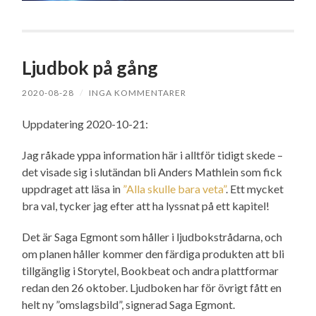
Ljudbok på gång
2020-08-28
/
INGA KOMMENTARER
Uppdatering 2020-10-21:
Jag råkade yppa information här i alltför tidigt skede –
det visade sig i slutändan bli Anders Mathlein som fick
uppdraget att läsa in
”Alla skulle bara veta”
. Ett mycket
bra val, tycker jag efter att ha lyssnat på ett kapitel!
Det är Saga Egmont som håller i ljudboks­trådarna, och
om planen håller kommer den färdiga produkten att bli
tillgänglig i Storytel, Bookbeat och andra plattformar
redan den 26 oktober. Ljudboken har för övrigt fått en
helt ny ”omslagsbild”, signerad Saga Egmont.