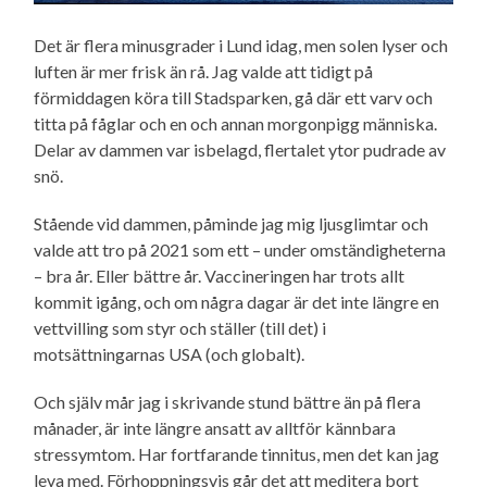
Det är flera minusgrader i Lund idag, men solen lyser och
luften är mer frisk än rå. Jag valde att tidigt på
förmiddagen köra till Stadsparken, gå där ett varv och
titta på fåglar och en och annan morgonpigg människa.
Delar av dammen var isbelagd, flertalet ytor pudrade av
snö.
Stående vid dammen, påminde jag mig ljusglimtar och
valde att tro på 2021 som ett – under omständigheterna
– bra år. Eller bättre år. Vaccineringen har trots allt
kommit igång, och om några dagar är det inte längre en
vettvilling som styr och ställer (till det) i
motsättningarnas USA (och globalt).
Och själv mår jag i skrivande stund bättre än på flera
månader, är inte längre ansatt av alltför kännbara
stressymtom. Har fortfarande tinnitus, men det kan jag
leva med. Förhoppningsvis går det att meditera bort