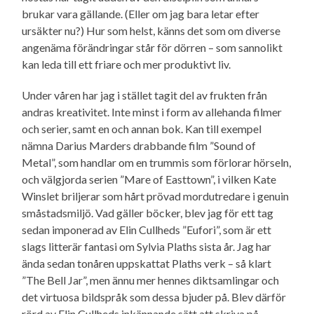
brukar vara gällande. (Eller om jag bara letar efter
ursäkter nu?) Hur som helst, känns det som om diverse
angenäma förändringar står för dörren – som sannolikt
kan leda till ett friare och mer produktivt liv.
Under våren har jag i stället tagit del av frukten från
andras kreativitet. Inte minst i form av allehanda filmer
och serier, samt en och annan bok. Kan till exempel
nämna Darius Marders drabbande film ”Sound of
Metal”, som handlar om en trummis som förlorar hörseln,
och välgjorda serien ”Mare of Easttown”, i vilken Kate
Winslet briljerar som hårt prövad mordutredare i genuin
småstads­miljö. Vad gäller böcker, blev jag för ett tag
sedan imponerad av Elin Cullheds ”Eufori”, som är ett
slags litterär fantasi om Sylvia Plaths sista år. Jag har
ända sedan tonåren uppskattat Plaths verk – så klart
”The Bell Jar”, men ännu mer hennes dikt­samlingar och
det virtuosa bildspråk som dessa bjuder på. Blev därför
rörd av Elin Cullheds inkännande sätt att skriva på,