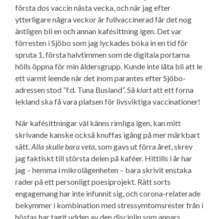
första dos vaccin nästa vecka, och när jag efter
ytterligare några veckor är fullvaccinerad får det nog
äntligen bli en och annan kafésittning igen. Det var
förresten i Sjöbo som jag lyckades boka in en tid för
spruta 1, första halvtimmen som de digitala portarna
hölls öppna för min ålders­grupp. Kunde inte låta bli att le
ett varmt leende när det inom parantes efter Sjöbo-
adressen stod ”f.d. Tuna Busland”. Så
klart
att ett forna
lekland ska få vara platsen för livsviktiga vaccinationer!
När kafésittningar väl känns rimliga igen, kan mitt
skrivande kanske också knuffas igång på mer märkbart
sätt.
Alla skulle bara veta
, som gavs ut förra året, skrev
jag faktiskt till största delen på kaféer. Hittills i år har
jag – hemma i mikrolägenheten – bara skrivit enstaka
rader på ett personligt poesiprojekt. Rätt sorts
engagemang har inte infunnit sig, och corona-relaterade
bekymmer i kombination med stressymtoms­rester från i
höstas har tagit udden av den disciplin som annars