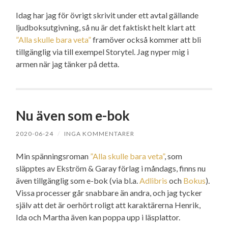
Idag har jag för övrigt skrivit under ett avtal gällande
ljudboksutgivning, så nu är det faktiskt helt klart att
”Alla skulle bara veta”
framöver också kommer att bli
tillgänglig via till exempel Storytel. Jag nyper mig i
armen när jag tänker på detta.
Nu även som e-bok
2020-06-24
/
INGA KOMMENTARER
Min spänningsroman
”Alla skulle bara veta”
, som
släpptes av Ekström & Garay förlag i måndags, finns nu
även tillgänglig som e-bok (via bl.a.
Adlibris
och
Bokus
).
Vissa processer går snabbare än andra, och jag tycker
själv att det är oerhört roligt att karaktärerna Henrik,
Ida och Martha även kan poppa upp i läsplattor.