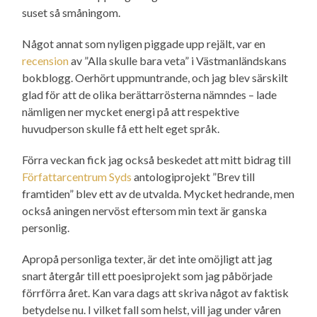
suset så småningom.
Något annat som nyligen piggade upp rejält, var en
recension
av ”Alla skulle bara veta” i Västman­ländskans
bokblogg. Oerhört uppmuntrande, och jag blev särskilt
glad för att de olika berättar­rösterna nämndes – lade
nämligen ner mycket energi på att respektive
huvudperson skulle få ett helt eget språk.
Förra veckan fick jag också beskedet att mitt bidrag till
Författarcentrum Syds
antologi­projekt ”Brev till
framtiden” blev ett av de utvalda. Mycket hedrande, men
också aningen nervöst eftersom min text är ganska
personlig.
Apropå personliga texter, är det inte omöjligt att jag
snart återgår till ett poesi­projekt som jag påbörjade
förrförra året. Kan vara dags att skriva något av faktisk
betydelse nu. I vilket fall som helst, vill jag under våren