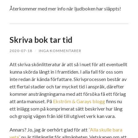
Återkommer med mer info när ljudboken har släppts!
Skriva bok tar tid
2020-07-18
/
INGA KOMMENTARER
Att skriva skönlitteratur är att så i nuet för att eventuellt
kunna skörda långt in i framtiden. I alla fall för oss som
inte redan är kända författare. Skrivprocessen består av
ett flertal stadier och tar mycket tid i anspråk, därefter
kommer ansträngningarna med att försöka få ett förlag
att anta manuset. På
Ekström & Garays blogg
finns nu
ett inlägg som på komprimerat sätt beskriver hur lång
och gropig vägen från idé till utgivet verk kan vara.
Annars? Jo, jag är oerhört glad för att
”Alla skulle bara
veta”
nu är tillgänglig för allmänheten. Vetskapen om att