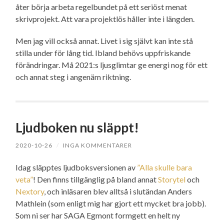
åter börja arbeta regelbundet på ett seriöst menat
skrivprojekt. Att vara projektlös håller inte i längden.
Men jag vill också annat. Livet i sig självt kan inte stå
stilla under för lång tid. Ibland behövs uppfriskande
förändringar. Må 2021:s ljusglimtar ge energi nog för ett
och annat steg i angenäm riktning.
Ljudboken nu släppt!
2020-10-26
/
INGA KOMMENTARER
Idag släpptes ljudboksversionen av
”Alla skulle bara
veta”
! Den finns tillgänglig på bland annat
Storytel
och
Nextory
, och inläsaren blev alltså i slutändan Anders
Mathlein (som enligt mig har gjort ett mycket bra jobb).
Som ni ser har SAGA Egmont formgett en helt ny