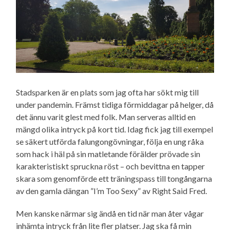
Stadsparken är en plats som jag ofta har sökt mig till
under pandemin. Främst tidiga förmiddagar på helger, då
det ännu varit glest med folk. Man serveras alltid en
mängd olika intryck på kort tid. Idag fick jag till exempel
se säkert utförda falungong­övningar, följa en ung råka
som hack i häl på sin matletande förälder prövade sin
karakteristiskt spruckna röst – och bevittna en tapper
skara som genomförde ett träningspass till tongångarna
av den gamla dängan ”I’m Too Sexy” av Right Said Fred.
Men kanske närmar sig ändå en tid när man åter vågar
inhämta intryck från lite fler platser. Jag ska få min