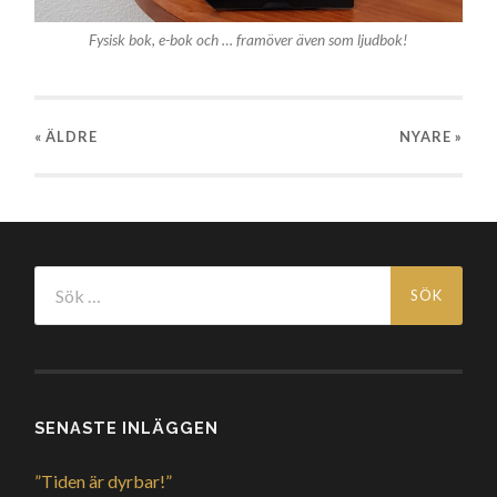
Fysisk bok, e-bok och … framöver även som ljudbok!
« ÄLDRE
NYARE
»
Sök
efter:
SENASTE INLÄGGEN
”Tiden är dyrbar!”