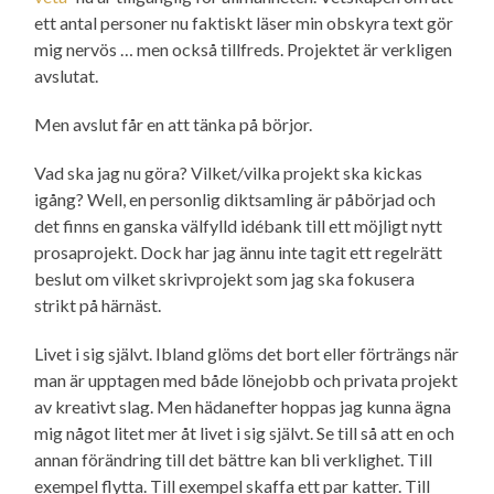
ett antal personer nu faktiskt läser min obskyra text gör
mig nervös … men också tillfreds. Projektet är verkligen
avslutat.
Men avslut får en att tänka på börjor.
Vad ska jag nu göra? Vilket/vilka projekt ska kickas
igång? Well, en personlig diktsamling är påbörjad och
det finns en ganska välfylld idébank till ett möjligt nytt
prosaprojekt. Dock har jag ännu inte tagit ett regelrätt
beslut om vilket skriv­projekt som jag ska fokusera
strikt på härnäst.
Livet i sig självt. Ibland glöms det bort eller förträngs när
man är upptagen med både lönejobb och privata projekt
av kreativt slag. Men hädanefter hoppas jag kunna ägna
mig något litet mer åt livet i sig självt. Se till så att en och
annan förändring till det bättre kan bli verklighet. Till
exempel flytta. Till exempel skaffa ett par katter. Till