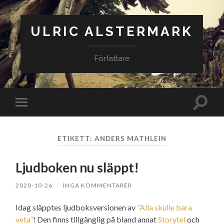
ULRIC ALSTERMARK
Författare
Slå
Slå
på/av
på/av
sökfäl
mobilmeny
ETIKETT:
ANDERS MATHLEIN
Ljudboken nu släppt!
2020-10-26
/
INGA KOMMENTARER
Idag släpptes ljudboksversionen av
”Alla skulle bara
veta”
! Den finns tillgänglig på bland annat
Storytel
och