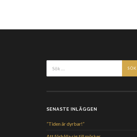
Sök
efter:
SENASTE INLÄGGEN
”Tiden är dyrbar!”
Att förhålla sig till mörker